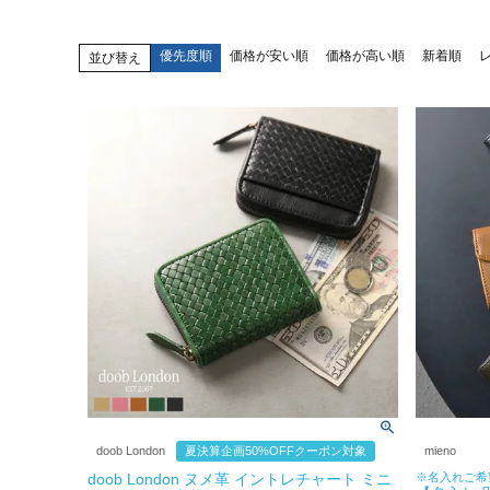
優先度順
価格が安い順
価格が高い順
新着順
並び替え
doob London
夏決算企画50%OFFクーポン対象
mieno
doob London ヌメ革 イントレチャート ミニ
※名入れご希