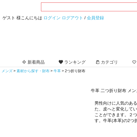
ゲスト 様こんにちは
ログイン
ログアウト
/
会員登録
新着商品
ランキング
カテゴリ
メンズ
素材から探す・財布
牛革
2つ折り財布
牛革 二つ折り財布 メン
男性向けに人気のあ
た、皮へと変化して
ことができます。２
す。牛革(本革)の2