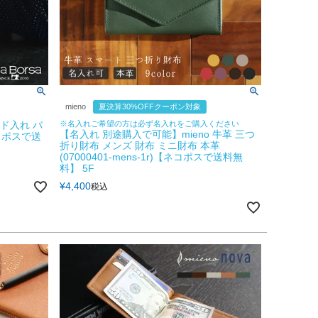
mieno
夏決算30%OFFクーポン対象
ード入れ バ
※名入れご希望の方は必ず名入れをご購入ください
【名入れ 別途購入で可能】mieno 牛革 三つ
コポスで送
折り財布 メンズ 財布 ミニ財布 本革
(07000401-mens-1r)【ネコポスで送料無
料】 5F
¥
4,400
税込