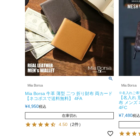
Mia Borsa
Mia Borsa
Mia Borsa 牛革 薄型 二つ 折り財布 両カード
※名入れご希
【名入れ 別
【ネコポスで送料無料】 4FA
布 メンズ
¥
4,950
税込
4FC
¥
7,480
在庫切れ
税込
4.50
（2件）