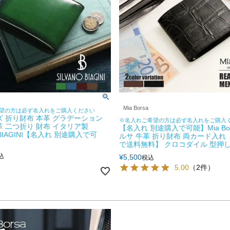
Mia Borsa
望の方は必ず名入れをご購入ください
ズ 折り財布 本革 グラデーション
※名入れご希望の方は必ず名入れをご購入
革 二つ折り 財布 イタリア製
【名入れ 別途購入で可能】Mia Bo
O BIAGINI【名入れ 別途購入で可
ルサ 牛革 折り財布 両カード入れ
で送料無料】 クロコダイル 型押し 
込
¥
5,500
税込
5.00
（2件）