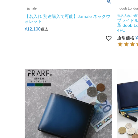
jamale
doob Londo
【名入れ 別途購入で可能】Jamale ネックウ
※名入れご希
ブライドル
ォレット
革 doob
¥
12,100
税込
4FC
通常価格
¥