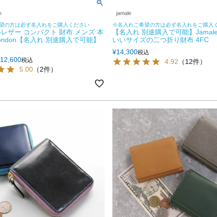
n
jamale
望の方は必ず名入れをご購入ください
※名入れご希望の方は必ず名入れをご購入
レザー コンパクト 財布 メンズ 本
【名入れ 別途購入で可能】Jamal
 London【名入れ 別途購入で可能】
いいサイズの二つ折り財布 4FC
¥
14,300
税込
12,600
税込
4.92
（12件）
5.00
（2件）