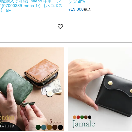
別途購入で可能】mieno 牛革 コン
ンズ 4FA
07000389-mens-1r) 【ネコポス
¥
19,800
税込
】 5F