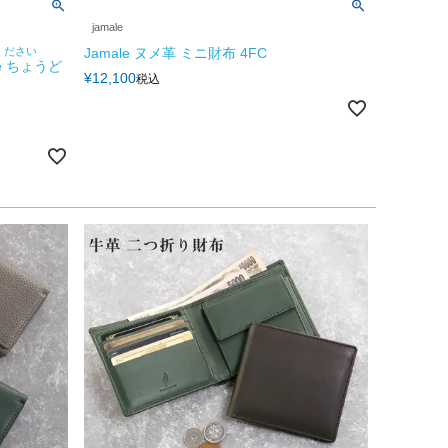
jamale
ください
Jamale ヌメ革 ミニ財布 4FC
e ちょうど
¥
12,100
税込