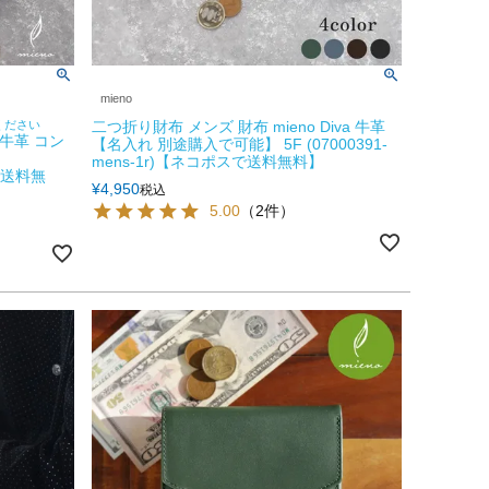
mieno
ください
二つ折り財布 メンズ 財布 mieno Diva 牛革
 牛革 コン
【名入れ 別途購入で可能】 5F (07000391-
mens-1r)【ネコポスで送料無料】
スで送料無
¥
4,950
税込
5.00
（2件）