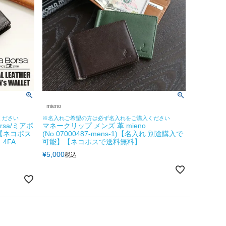
mieno
ください
※名入れご希望の方は必ず名入れをご購入ください
rsa/ミアボ
マネークリップ メンズ 革 mieno
【ネコポス
(No.07000487-mens-1)【名入れ 別途購入で
4FA
可能】【ネコポスで送料無料】
¥
5,000
税込