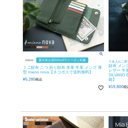
mieno
夏決算企画50%OFFクーポン対象
※名入れご希
財布 メン
ミニ財布 二つ 折り財布 本革 牛革 メンズ 薄
レザー 牛
型 mieno nova【ネコポスで送料無料】
SILVAN
¥
5,280
能】
税込
¥
19,800
税