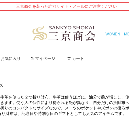
→三京商会を装った詐欺サイト・メールにご注意ください
WOMEN
M
検索
お気に入り
マイページ
カート
ズ
る牛革を使った２つ折り財布。牛革は使うほどに、油分で艶が増しし、
いきます。使う人の個性により得られる艶が異なり、自分だけの折財布
つ折りのコンパクトなサイズなので、スーツのポケットやズボンの後ろ
つ折り財布は、記念日や特別な日のギフトとしても人気のアイテムです。