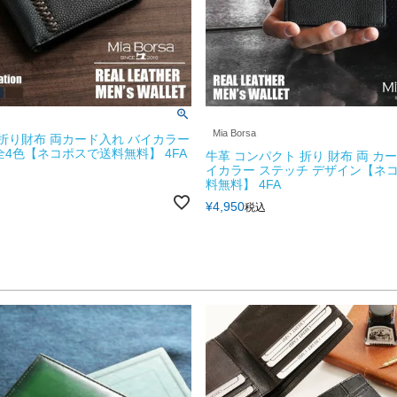
Mia Borsa
 折り財布 両カード入れ バイカラー
全4色【ネコポスで送料無料】 4FA
牛革 コンパクト 折り 財布 両 カ
イカラー ステッチ デザイン【ネ
料無料】 4FA
¥
4,950
税込