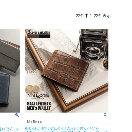
22
件中
1
-
22
件表示
Mia Borsa
折り財布 メ
※名入れご希望の方は必ず名入れをご購入ください