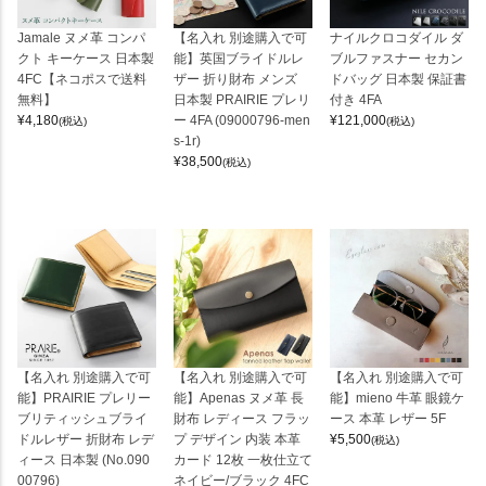
Jamale ヌメ革 コンパ
【名入れ 別途購入で可
ナイルクロコダイル ダ
クト キーケース 日本製
能】英国ブライドルレ
ブルファスナー セカン
4FC【ネコポスで送料
ザー 折り財布 メンズ
ドバッグ 日本製 保証書
無料】
日本製 PRAIRIE プレリ
付き 4FA
¥
4,180
ー 4FA (09000796-men
¥
121,000
(税込)
(税込)
s-1r)
¥
38,500
(税込)
【名入れ 別途購入で可
【名入れ 別途購入で可
【名入れ 別途購入で可
能】PRAIRIE プレリー
能】Apenas ヌメ革 長
能】mieno 牛革 眼鏡ケ
ブリティッシュブライ
財布 レディース フラッ
ース 本革 レザー 5F
ドルレザー 折財布 レデ
プ デザイン 内装 本革
¥
5,500
(税込)
ィース 日本製 (No.090
カード 12枚 一枚仕立て
00796)
ネイビー/ブラック 4FC