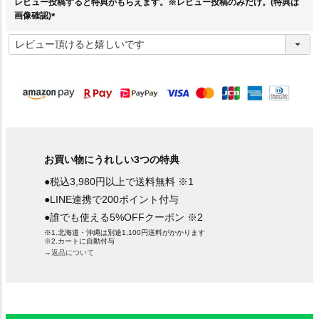
レビュー投稿すると特典がもらえます。※レビュー投稿のみだけ。(特典は
画像確認)
(
必
須
)
お買い物にうれしい3つの特典
●税込3,980円以上で送料無料 ※1
●LINE連携で200ポイント付与
●誰でも使える5%OFFクーポン ※2
※1.北海道・沖縄は別途1,100円送料がかかります
※2.カートに自動付与
→返品について