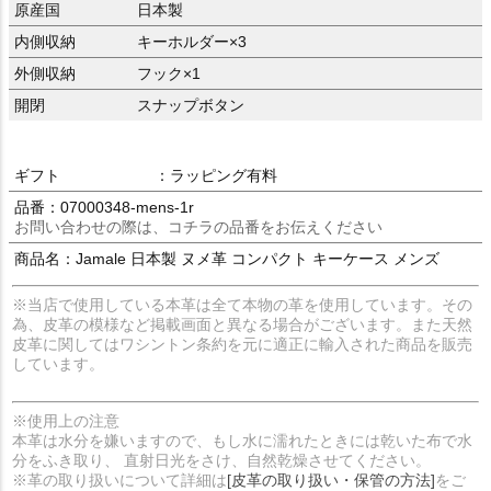
原産国
日本製
内側収納
キーホルダー×3
外側収納
フック×1
開閉
スナップボタン
ギフト
：ラッピング有料
品番：07000348-mens-1r
お問い合わせの際は、コチラの品番をお伝えください
商品名：Jamale 日本製 ヌメ革 コンパクト キーケース メンズ
※当店で使用している本革は全て本物の革を使用しています。その
為、皮革の模様など掲載画面と異なる場合がございます。また天然
皮革に関してはワシントン条約を元に適正に輸入された商品を販売
しています。
※使用上の注意
本革は水分を嫌いますので、もし水に濡れたときには乾いた布で水
分をふき取り、 直射日光をさけ、自然乾燥させてください。
※革の取り扱いについて詳細は
[皮革の取り扱い・保管の方法]
をご