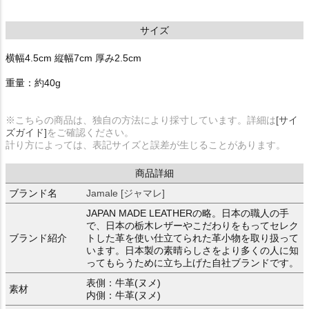
サイズ
横幅4.5cm 縦幅7cm 厚み2.5cm
重量：約40g
※こちらの商品は、独自の方法により採寸しています。詳細は
[サイ
ズガイド]
をご確認ください。
計り方によっては、表記サイズと誤差が生じることがあります。
商品詳細
ブランド名
Jamale [ジャマレ]
JAPAN MADE LEATHERの略。日本の職人の手
で、日本の栃木レザーやこだわりをもってセレク
ブランド紹介
トした革を使い仕立てられた革小物を取り扱って
います。日本製の素晴らしさをより多くの人に知
ってもらうために立ち上げた自社ブランドです。
表側：牛革(ヌメ)
素材
内側：牛革(ヌメ)