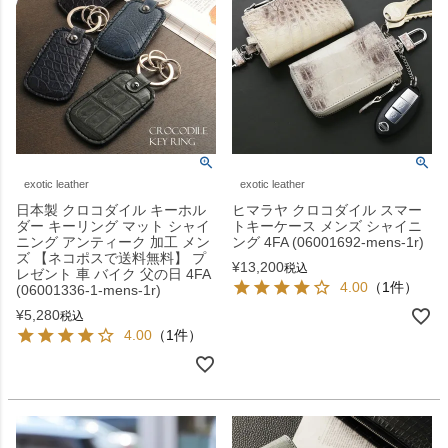
exotic leather
exotic leather
日本製 クロコダイル キーホル
ヒマラヤ クロコダイル スマー
ダー キーリング マット シャイ
トキーケース メンズ シャイニ
ニング アンティーク 加工 メン
ング 4FA (06001692-mens-1r)
ズ 【ネコポスで送料無料】 プ
¥
13,200
税込
レゼント 車 バイク 父の日 4FA
4.00
（1件）
(06001336-1-mens-1r)
¥
5,280
税込
4.00
（1件）