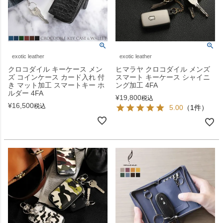
exotic leather
exotic leather
クロコダイル キーケース メン
ヒマラヤ クロコダイル メンズ
ズ コインケース カード入れ 付
スマート キーケース シャイニ
き マット加工 スマートキー ホ
ング加工 4FA
ルダー 4FA
¥
19,800
税込
¥
16,500
税込
5.00
（1件）