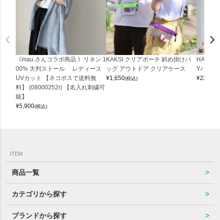
《mau.さんコラボ商品 》リネン 1
KAKSI クリアポーチ 斜め掛けバ
HALEI
00% 大判ストール レディース
ッグ アウトドア クリアケース
Yバッグ 
UVカット 【ネコポスで送料無
¥
1,650
¥
22,000
(税込)
料】 (08000252r) 【名入れ刺繍可
能】
¥
5,900
(税込)
ITEM
商品一覧
カテゴリから探す
ブランドから探す