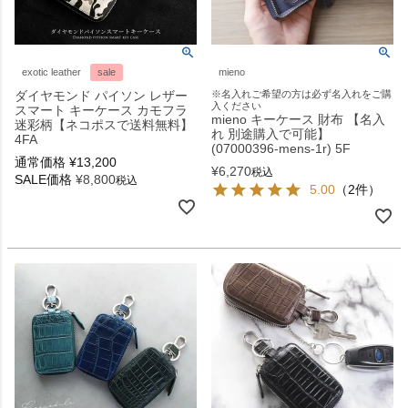
exotic leather
sale
mieno
ダイヤモンド パイソン レザー
※名入れご希望の方は必ず名入れをご購
入ください
スマート キーケース カモフラ
mieno キーケース 財布 【名入
迷彩柄【ネコポスで送料無料】
れ 別途購入で可能】
4FA
(07000396-mens-1r) 5F
通常価格
¥
13,200
¥
6,270
税込
SALE価格
¥
8,800
税込
5.00
（2件）