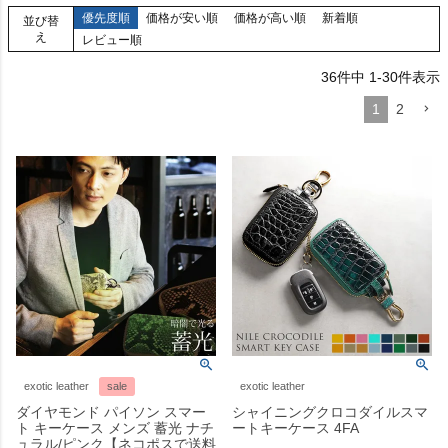
優先度順
価格が安い順
価格が高い順
新着順
並び替
え
レビュー順
36
件中
1
-
30
件表示
1
2
exotic leather
sale
exotic leather
ダイヤモンド パイソン スマー
シャイニングクロコダイルスマ
ト キーケース メンズ 蓄光 ナチ
ートキーケース 4FA
ュラル/ピンク【ネコポスで送料