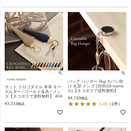
exotic leather
バッグ ハンガー 5kg カバン掛
け 丸型 メンズ (309018-mens-
マット クロコダイル 本革 キー
1r)【ネコポスで送料無料】
ホルダー / ゴールド金具 / メン
ズ【ネコポスで送料無料】 4FA
¥
4,730
税込
¥
3,333
5.00
（1件）
税込