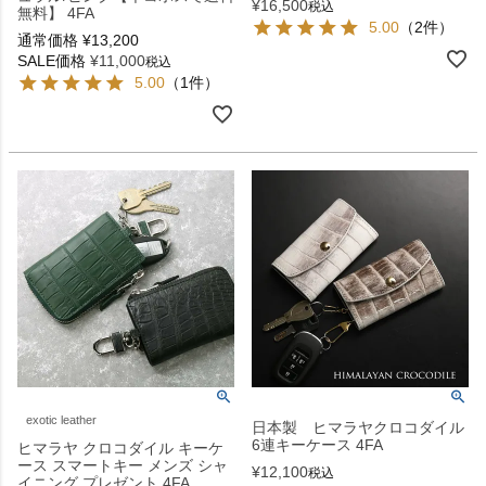
¥
16,500
税込
無料】 4FA
5.00
（2件）
通常価格
¥
13,200
SALE価格
¥
11,000
税込
5.00
（1件）
exotic leather
日本製 ヒマラヤクロコダイル
6連キーケース 4FA
ヒマラヤ クロコダイル キーケ
ース スマートキー メンズ シャ
¥
12,100
税込
イニング プレゼント 4FA