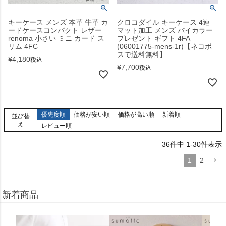
キーケース メンズ 本革 牛革 カ
クロコダイル キーケース 4連
ードケースコンパクト レザー
マット加工 メンズ バイカラー
renoma 小さい ミニ カード ス
プレゼント ギフト 4FA
リム 4FC
(06001775-mens-1r)【ネコポ
スで送料無料】
¥
4,180
税込
¥
7,700
税込
優先度順
価格が安い順
価格が高い順
新着順
並び替
え
レビュー順
36
件中
1
-
30
件表示
1
2
新着商品