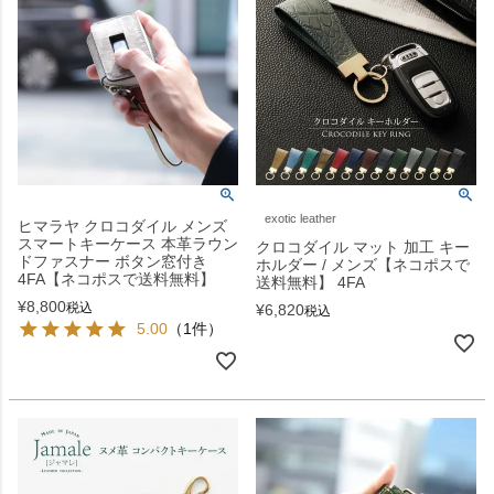
exotic leather
ヒマラヤ クロコダイル メンズ
スマートキーケース 本革ラウン
クロコダイル マット 加工 キー
ドファスナー ボタン窓付き
ホルダー / メンズ【ネコポスで
4FA【ネコポスで送料無料】
送料無料】 4FA
¥
8,800
税込
¥
6,820
税込
5.00
（1件）