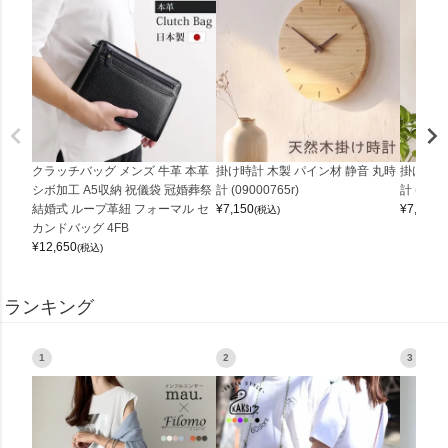
クラッチバッグ メンズ 牛革 本革
掛け時計 木製 パイン材 静音 丸時
掛け時計
シボ加工 A5収納 祝儀袋 冠婚葬祭
計 (09000765r)
計 (0900
結婚式 ループ革紐 フォーマル セ
¥
7,150
¥
7,150
(税込)
(
カンドバッグ 4FB
¥
12,650
(税込)
ランキング
1
2
3