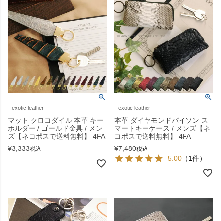
exotic leather
exotic leather
マット クロコダイル 本革 キー
本革 ダイヤモンドパイソン ス
ホルダー / ゴールド金具 / メン
マートキーケース / メンズ【ネ
ズ【ネコポスで送料無料】 4FA
コポスで送料無料】 4FA
¥
3,333
¥
7,480
税込
税込
5.00
（1件）