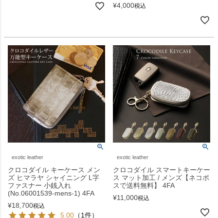
¥
4,000
税込
exotic leather
exotic leather
クロコダイル キーケース メン
クロコダイル スマートキーケー
ズ ヒマラヤ シャイニング L字
ス マット加工 / メンズ【ネコポ
ファスナー 小銭入れ
スで送料無料】 4FA
(No.06001539-mens-1) 4FA
¥
11,000
税込
¥
18,700
税込
5.00
（1件）