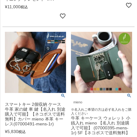
¥
11,000
税込
mieno
スマートキー 2個収納 ケース
牛革 家の鍵 車 鍵【名入れ 別途
※名入れご希望の方は必ず名入れをご購
購入で可能】【ネコポスで送料
入ください
牛革 キーケース ウォレット 小
無料】カバー mieno 本革 キー
銭入れ mieno 【名入れ 別途購
レス(07000491-mens-1r)
入で可能】 (07000395-mens-
¥
5,830
税込
1r) 5F【ネコポスで送料無料】