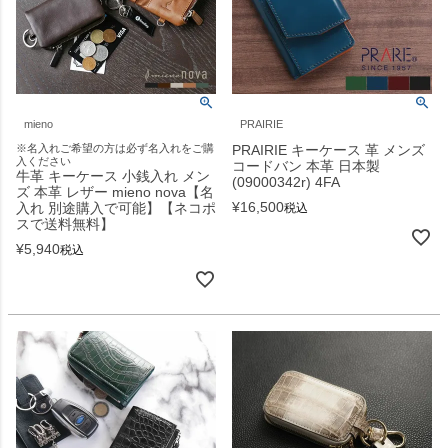
mieno
PRAIRIE
※名入れご希望の方は必ず名入れをご購
PRAIRIE キーケース 革 メンズ
入ください
コードバン 本革 日本製
牛革 キーケース 小銭入れ メン
(09000342r) 4FA
ズ 本革 レザー mieno nova【名
¥
16,500
入れ 別途購入で可能】【ネコポ
税込
スで送料無料】
¥
5,940
税込