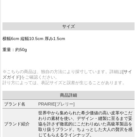
サイズ
横幅6cm 縦幅10.5cm 厚み1.5cm
重量：約50g
※こちらの商品は、独自の方法により採寸しています。詳細は
[サイ
ズガイド]
をご確認ください。
計り方によっては、表記サイズと誤差が生じることがあります。
商品詳細
ブランド名
PRAIRIE[プレリー]
世界中から集められた希少価値の高い皮革やこだ
わりの素材を使い、デザイン・縫製に至るまで妥
ブランド紹介
協を許さず徹底的にこだわりぬいた高級革製品を
取り扱うブランド。ちょっとした大人の贅沢を感
じてもらえるラインナップ。