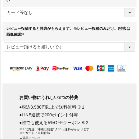
い
(
必
須
)
レビュー投稿すると特典がもらえます。※レビュー投稿のみだけ。(特典は
画像確認)
(
必
須
)
お買い物にうれしい3つの特典
●税込3,980円以上で送料無料 ※1
●LINE連携で200ポイント付与
●誰でも使える5%OFFクーポン ※2
※1.北海道・沖縄は別途1,100円送料がかかります
※2.カートに自動付与
→返品について