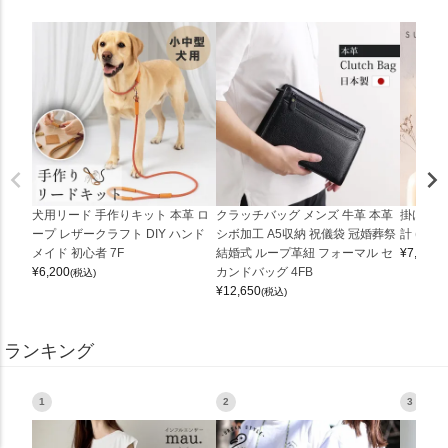
犬用リード 手作りキット 本革 ロ
クラッチバッグ メンズ 牛革 本革
掛け時計
ープ レザークラフト DIY ハンド
シボ加工 A5収納 祝儀袋 冠婚葬祭
計 (0900
メイド 初心者 7F
結婚式 ループ革紐 フォーマル セ
¥
7,150
(
¥
6,200
カンドバッグ 4FB
(税込)
¥
12,650
(税込)
ランキング
1
2
3