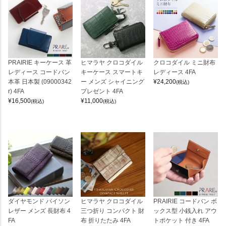
PRAIRIE キーケース 革
ヒマラヤ クロコダイル
クロコダイル ミニ財布
レディース コードバン
キーケース スマートキ
レディース 4FA
本革 日本製 (09000342
ー メンズ シャイニング
¥
24,200
(税込)
r) 4FA
プレゼント 4FA
¥
16,500
¥
11,000
(税込)
(税込)
ダイヤモンド パイソン
ヒマラヤ クロコダイル
PRAIRIE コードバン ボ
レザー メンズ 長財布 4
三つ折り コンパクト 財
ックス型 小銭入れ アウ
FA
布 折りたたみ 4FA
トポケット 付き 4FA