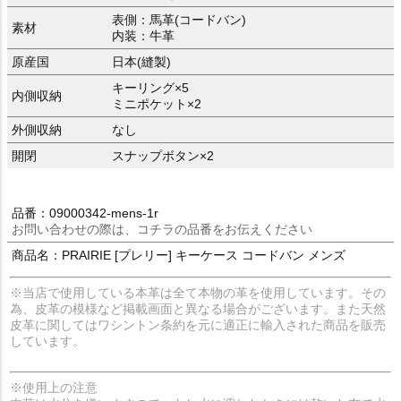
表側：馬革(コードバン)
素材
内装：牛革
原産国
日本(縫製)
キーリング×5
内側収納
ミニポケット×2
外側収納
なし
開閉
スナップボタン×2
品番：09000342-mens-1r
お問い合わせの際は、コチラの品番をお伝えください
商品名：PRAIRIE [プレリー] キーケース コードバン メンズ
※当店で使用している本革は全て本物の革を使用しています。その
為、皮革の模様など掲載画面と異なる場合がございます。また天然
皮革に関してはワシントン条約を元に適正に輸入された商品を販売
しています。
※使用上の注意