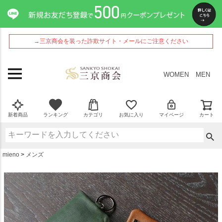
ペー
ジト
ップ
へ
→三京商会を装った詐欺サイト・メールにご注意ください
WOMEN
MEN
新着商品
ランキング
カテゴリ
お気に入り
マイページ
カート
mieno
メンズ