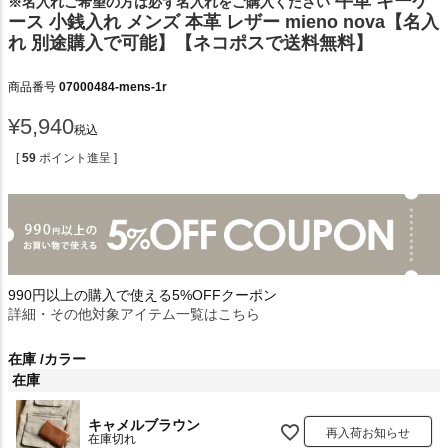
牛革 キーケ
※名入れご希望の方は必ず名入れをご購入ください
ース 小銭入れ メンズ 本革 レザー mieno nova【名入
れ 別途購入で可能】【ネコポスで送料無料】
商品番号
07000484-mens-1r
¥
5,940
税込
[
59
ポイント進呈 ]
990円以上の購入で使える5%OFFクーポン
詳細・その他対象アイテム一覧はこちら
在庫
カラー
在庫
キャメルブラウン
再入荷お知らせ
在庫切れ