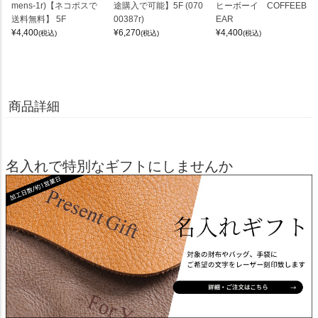
mens-1r)【ネコポスで
途購入で可能】5F (070
ヒーボーイ COFFEEB
送料無料】 5F
00387r)
EAR
¥
4,400
¥
6,270
¥
4,400
(税込)
(税込)
(税込)
商品詳細
名入れで特別なギフトにしませんか