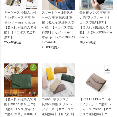
キーケース 小銭入れ付
スマートキー 2個収納
長財布 メンズ 本革 薄
き レディース 本革 牛
ケース 牛革 家の鍵 車
い l字ファスナー 【ネ
革 レザー mieno nova
鍵【名入れ 別途購入で
コポスで送料無料】
【名入れ 別途購入で可
可能】【ネコポスで送
【名入れ 別途購入で可
能】【ネコポスで送料
料無料】カバー mieno
能】 5F (07000387-me
無料】
本革 キーレス(0700049
ns-1r)
¥
5,940
1-mens-1r)
¥
6,270
(税込)
(税込)
¥
5,830
(税込)
【名入れ 別途購入で可
mieno L字ファスナー
【COFFEEBOYコラボ
能】mieno 牛革 三つ折
長財布 薄型 スリム レ
アイテム】ミニ財布 レ
り財布 メンズ 財布 ミ
ディース 【ネコポスで
ディース mieno 【ネコ
ニ財布 本革(07000401-
送料無料】【名入れ 別
ポスで送料無料】コー