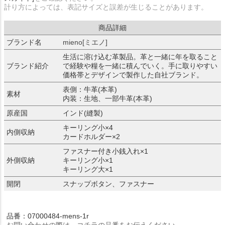
計り方によっては、表記サイズと誤差が生じることがあります。
商品詳細
ブランド名
mieno[ミエノ]
生活に溶け込む革製品。革と一緒に年を取ること
ブランド紹介
で経験や糧を一緒に積んでいく。手に取りやすい
価格帯とデザインで製作した自社ブランド。
表側：牛革(本革)
素材
内装：生地、一部牛革(本革)
原産国
インド(縫製)
キーリング小×4
内側収納
カードホルダー×2
ファスナー付き小銭入れ×1
外側収納
キーリング小×1
キーリング大×1
開閉
スナップボタン、ファスナー
品番：07000484-mens-1r
お問い合わせの際は、コチラの品番をお伝えください