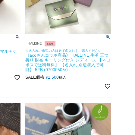
HALEINE
sale
 マルチケ
※名入れご希望の方は必ず名入れをご購入ください
《acoさんコラボ商品》 HALEINE 牛革 三つ
イ
折り 財布 キーリング付き レディース 【ネコ
ポスで送料無料】 【名入れ 別途購入で可
能】 5FB (07000505r)
SALE価格
¥
1,500
税込