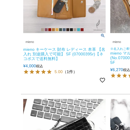
mieno
mieno
mieno キーケース 財布 レディース 本革 【名
※名入れご希
mieno 
入れ 別途購入で可能】 5F (07000395r)【ネ
(No.07
コポスで送料無料】
5F
¥
4,000
税込
¥
6,270
税込
5.00
（1件）