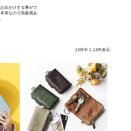
でお出かけする事がで
。本革なので高級感あ
す。
13
件中
1
-
13
件表示