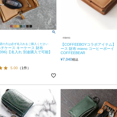
mieno
望の方は必ず名入れをご購入ください
【COFFEEBOYコラボアイテム】
マルチケース キーケース 財布
ース 財布 mieno コーヒーボー
000396)【名入れ 別途購入で可能】
COFFEEBEAR
¥
7,040
税込
5.00
（1件）