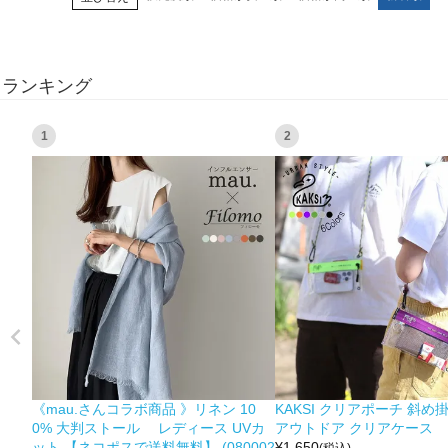
ランキング
1
2
《mau.さんコラボ商品 》リネン 10
KAKSI クリアポーチ 斜め
0% 大判ストール レディース UVカ
アウトドア クリアケース
ット 【ネコポスで送料無料】 (080002
¥
1,650
(税込)