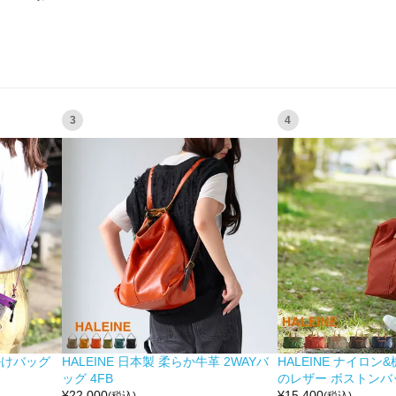
3
4
掛けバッグ
HALEINE 日本製 柔らか牛革 2WAYバ
HALEINE ナイロン
ッグ 4FB
のレザー ボストンバッ
¥
22,000
¥
15,400
(税込)
(税込)