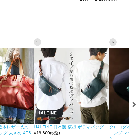
5
6
&栃木レザー たつ
HALEINE 日本製 横型 ボディバッグ
クロコダイル 
グ 大きめ 4FB
¥
19,800
ニング マット 
(税込)
A