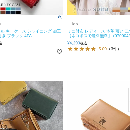
er
mieno
ル キーケース シャイニング 加工
ミニ財布 レディース 本革 薄い 
き ブラック 4FA
【ネコポスで送料無料】 (0700049
¥
4,290
込
税込
5.00
（3件）