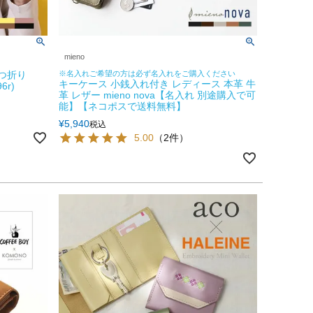
mieno
二つ折り
※名入れご希望の方は必ず名入れをご購入ください
キーケース 小銭入れ付き レディース 本革 牛
6r)
革 レザー mieno nova【名入れ 別途購入で可
能】【ネコポスで送料無料】
¥
5,940
税込
5.00
（2件）