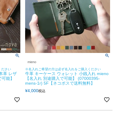
mieno
ください
※名入れご希望の方は必ず名入れをご購入ください
本革 レザ
牛革 キーケース ウォレット 小銭入れ mieno
入で可能】
【名入れ 別途購入で可能】 (07000395-
mens-1r) 5F【ネコポスで送料無料】
¥
4,000
税込