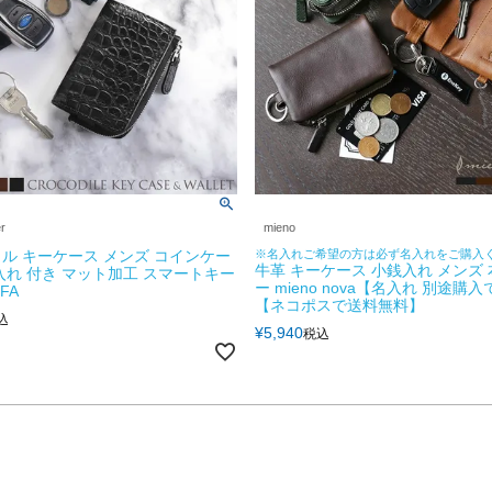
er
mieno
ル キーケース メンズ コインケー
※名入れご希望の方は必ず名入れをご購入
牛革 キーケース 小銭入れ メンズ 
入れ 付き マット加工 スマートキー
ー mieno nova【名入れ 別途購
FA
【ネコポスで送料無料】
込
¥
5,940
税込