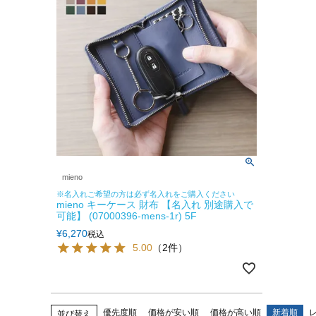
mieno
※名入れご希望の方は必ず名入れをご購入ください
mieno キーケース 財布 【名入れ 別途購入で
可能】 (07000396-mens-1r) 5F
¥
6,270
税込
5.00
（2件）
優先度順
価格が安い順
価格が高い順
新着順
並び替え