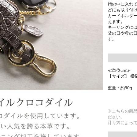
鞄の中に入れ
どにも取り付
カードホルダ
えます。
キーリングに
父の日や母の
す。
≪単位cm≫
【サイズ】 横幅6
重量：約90g
※こちらの商
ださい。
計り方によっ