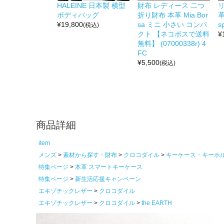
HALEINE 日本製 横型
財布 レディース 二つ
リ
ボディバッグ
折り財布 本革 Mia Bor
革
¥
19,800
sa ミニ 小さい コンパ
s
(税込)
クト 【ネコポスで送料
¥
無料】 (07000338r) 4
FC
¥
5,500
(税込)
商品詳細
item
メンズ
素材から探す・財布
クロコダイル
キーケース・キーホ
特集ページ
本革 スマートキーケース
特集ページ
新生活応援キャンペーン
エキゾチックレザー
クロコダイル
エキゾチックレザー
クロコダイル
the EARTH