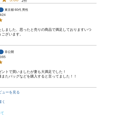
2
東京都
60代
男性
4/24
たしました、思ったと売りの商品で満足しておりますいつ
うございます。
非公開
2/05
ゼントで買いましたが妻も大満足でした！

様またバッグなどを購入すると言ってました！！
ビューを見る
書く
いて