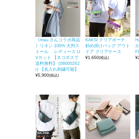
《mau.さんコラボ商品
KAKSI クリアポーチ
H
》リネン 100% 大判ス
斜め掛けバッグ アウト
か
トール レディース U
ドア クリアケース
F
Vカット 【ネコポスで
¥
1,650
¥
(税込)
送料無料】 (08000252
r) 【名入れ刺繍可能】
¥
5,900
(税込)