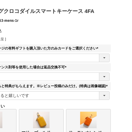
グクロコダイルスマートキーケース 4FA
63-mens-1r
込
呈 ]
ージの有料ギフトを購入頂いた方のみカードをご選択ください
(
必
須
ナンス剤等を使用した場合は返品交換不可
)
(
必
須
ると特典がもらえます。※レビュー投稿のみだけ。(特典は画像確認)
)
(
必
須
さい
)