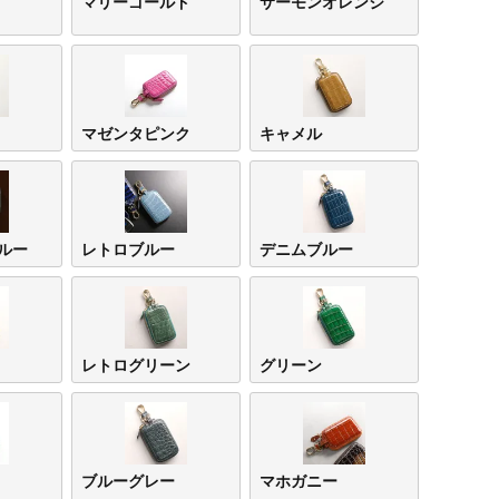
マリーゴールド
サーモンオレンジ
マゼンタピンク
キャメル
ルー
レトロブルー
デニムブルー
ヴィンテー
ヴィ
ジレッド
ジブ
レトログリーン
グリーン
ブルーグレー
マホガニー