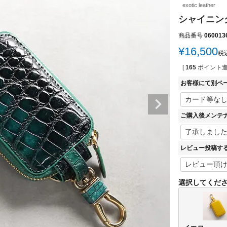
exotic leather
シャイニン
商品番号
060013
¥
16,500
税
[
165
ポイント進
お客様にて別ペ
ご購入後メンテ
レビュー投稿す
選択してくだ