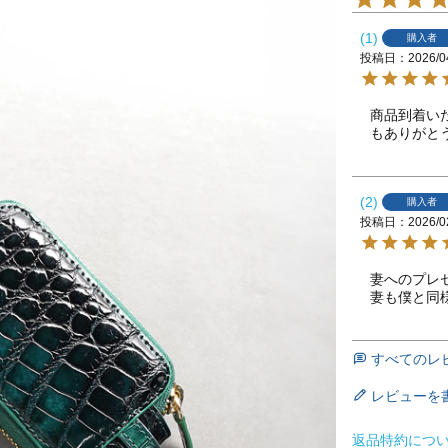
1
購入者
投稿日
2026/0
商品到着い
もありがと
2
購入者
投稿日
2026/0
妻へのプレ
妻も僕と同
すべてのレ
レビューを
返品特約につ