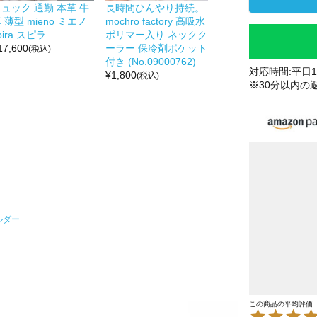
ュック 通勤 本革 牛
長時間ひんやり持続。
 薄型 mieno ミエノ
mochro factory 高吸水
pira スピラ
ポリマー入り ネックク
17,600
ーラー 保冷剤ポケット
(税込)
付き (No.09000762)
対応時間:平日10
¥
1,800
(税込)
※30分以内の
ルダー