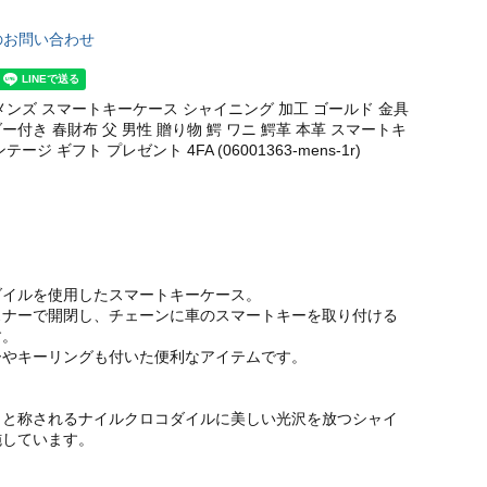
のお問い合わせ
メンズ スマートキーケース シャイニング 加工 ゴールド 金具
ー付き 春財布 父 男性 贈り物 鰐 ワニ 鰐革 本革 スマートキ
ージ ギフト プレゼント 4FA (06001363-mens-1r)
ダイルを使用したスマートキーケース。
スナーで開閉し、チェーンに車のスマートキーを取り付ける
す。
ーやキーリングも付いた便利なアイテムです。
』と称されるナイルクロコダイルに美しい光沢を放つシャイ
施しています。