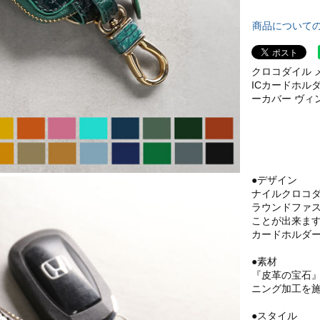
商品について
クロコダイル 
ICカードホルダ
ーカバー ヴィンテ
●デザイン
ナイルクロコ
ラウンドファ
ことが出来ま
カードホルダ
●素材
『皮革の宝石
ニング加工を
●スタイル