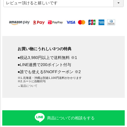
必
須
)
お買い物にうれしい3つの特典
●税込3,980円以上で送料無料 ※1
●LINE連携で200ポイント付与
●誰でも使える5%OFFクーポン ※2
※1.北海道・沖縄は別途1,100円送料がかかります
※2.カートに自動付与
→返品について
商品についての相談をする