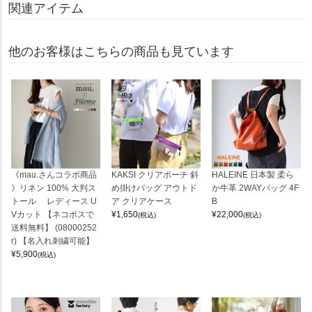
関連アイテム
他のお客様はこちらの商品も見ています
《mau.さんコラボ商品
KAKSI クリアポーチ 斜
HALEINE 日本製 柔ら
》リネン 100% 大判ス
め掛けバッグ アウトド
か牛革 2WAYバッグ 4F
トール レディース U
ア クリアケース
B
Vカット 【ネコポスで
¥
1,650
¥
22,000
(税込)
(税込)
送料無料】 (08000252
r) 【名入れ刺繍可能】
¥
5,900
(税込)