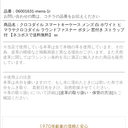
品番：06001631-mens-1r
お問い合わせの際は、コチラの品番をお伝えください
商品名：クロコダイル スマートキーケース メンズ 白 ホワイト ヒ
マラヤクロコダイル ラウンドファスナー ボタン 窓付き ストラップ
付 【ネコポスで送料無料】 sc
※当店で使用している本革は全て本物の革を使用しています。その
為、皮革の模様など掲載画面と異なる場合がございます。また天然
皮革に関してはワシントン条約を元に適正に輸入された商品を販売
しています。
※使用上の注意
本革は水分を嫌いますので、もし水に濡れたときには乾いた布で水
分をふき取り、 直射日光をさけ、自然乾燥させてください。
※革の取り扱いについて詳細は
[皮革の取り扱い・保管の方法]
をご
確認ください。