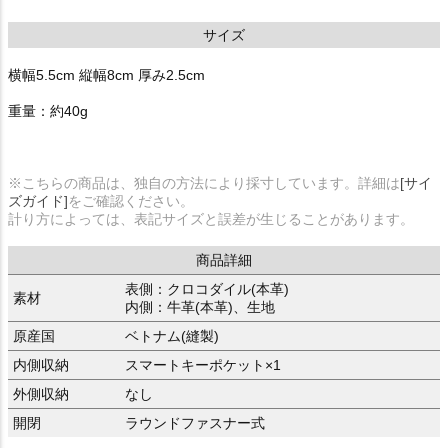
サイズ
横幅5.5cm 縦幅8cm 厚み2.5cm
重量：約40g
※こちらの商品は、独自の方法により採寸しています。詳細は
[サイ
ズガイド]
をご確認ください。
計り方によっては、表記サイズと誤差が生じることがあります。
商品詳細
表側：クロコダイル(本革)
素材
内側：牛革(本革)、生地
原産国
ベトナム(縫製)
内側収納
スマートキーポケット×1
外側収納
なし
開閉
ラウンドファスナー式