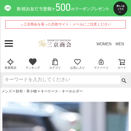
ペー
ジト
ップ
へ
→三京商会を装った詐欺サイト・メールにご注意ください
WOMEN
MEN
新着商品
ランキング
カテゴリ
お気に入り
マイページ
カート
メンズ
財布・革小物
キーケース・キーホルダー