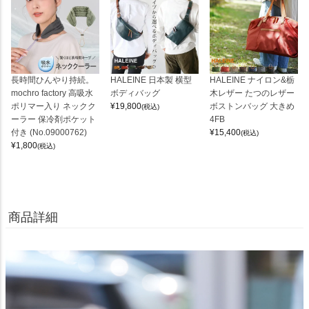
長時間ひんやり持続。
HALEINE 日本製 横型
HALEINE ナイロン&栃
mochro factory 高吸水
ボディバッグ
木レザー たつのレザー
ポリマー入り ネックク
¥
19,800
ボストンバッグ 大きめ
(税込)
ーラー 保冷剤ポケット
4FB
付き (No.09000762)
¥
15,400
(税込)
¥
1,800
(税込)
商品詳細