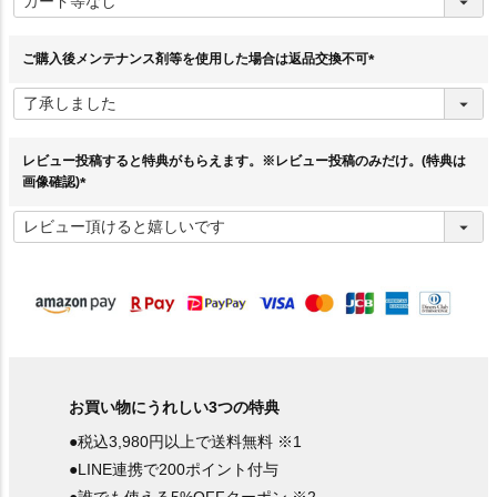
必
須
)
ご購入後メンテナンス剤等を使用した場合は返品交換不可
(
必
須
)
レビュー投稿すると特典がもらえます。※レビュー投稿のみだけ。(特典は
画像確認)
(
必
須
)
お買い物にうれしい3つの特典
●税込3,980円以上で送料無料 ※1
●LINE連携で200ポイント付与
●誰でも使える5%OFFクーポン ※2