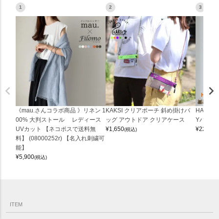
1
2
3
《mau.さんコラボ商品 》リネン 1
KAKSI クリアポーチ 斜め掛けバ
HALEI
00% 大判ストール レディース
ッグ アウトドア クリアケース
Yバッグ 
UVカット 【ネコポスで送料無
¥
1,650
¥
22,000
(税込)
料】 (08000252r) 【名入れ刺繍可
能】
¥
5,900
(税込)
ITEM