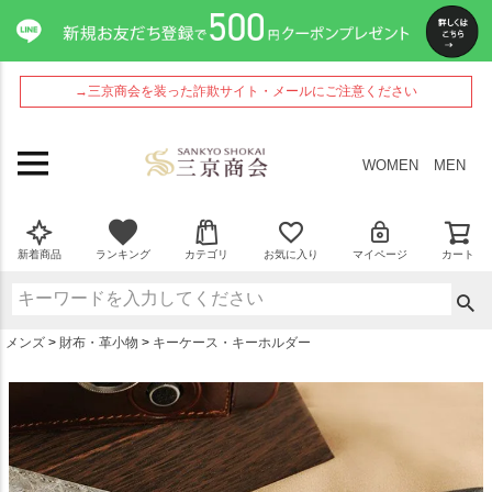
ペー
ジト
ップ
へ
→三京商会を装った詐欺サイト・メールにご注意ください
WOMEN
MEN
新着商品
ランキング
カテゴリ
お気に入り
マイページ
カート
メンズ
財布・革小物
キーケース・キーホルダー