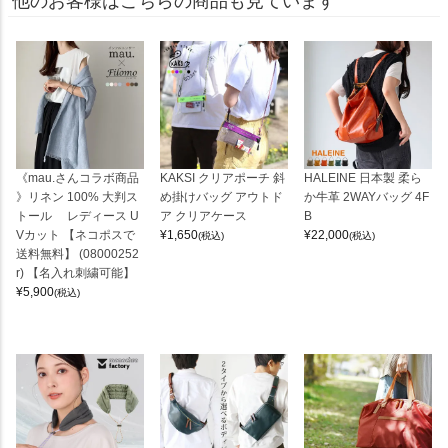
他のお客様はこちらの商品も見ています
《mau.さんコラボ商品
KAKSI クリアポーチ 斜
HALEINE 日本製 柔ら
》リネン 100% 大判ス
め掛けバッグ アウトド
か牛革 2WAYバッグ 4F
トール レディース U
ア クリアケース
B
Vカット 【ネコポスで
¥
1,650
¥
22,000
(税込)
(税込)
送料無料】 (08000252
r) 【名入れ刺繍可能】
¥
5,900
(税込)