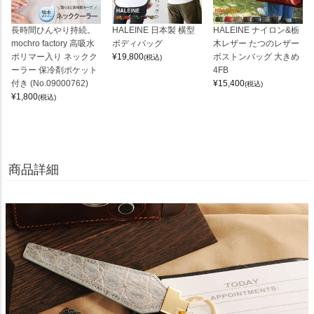
長時間ひんやり持続。
HALEINE 日本製 横型
HALEINE ナイロン&栃
mochro factory 高吸水
ボディバッグ
木レザー たつのレザー
ポリマー入り ネックク
¥
19,800
ボストンバッグ 大きめ
(税込)
ーラー 保冷剤ポケット
4FB
付き (No.09000762)
¥
15,400
(税込)
¥
1,800
(税込)
商品詳細