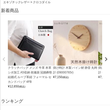
エキゾチックレザー
クロコダイル
新着商品
クラッチバッグ メンズ 牛革 本革
掛け時計 木製 パイン材 静音 丸時
掛け時計
シボ加工 A5収納 祝儀袋 冠婚葬祭
計 (09000765r)
計 (0900
結婚式 ループ革紐 フォーマル セ
¥
7,150
¥
7,150
(税込)
(
カンドバッグ 4FB
¥
12,650
(税込)
ランキング