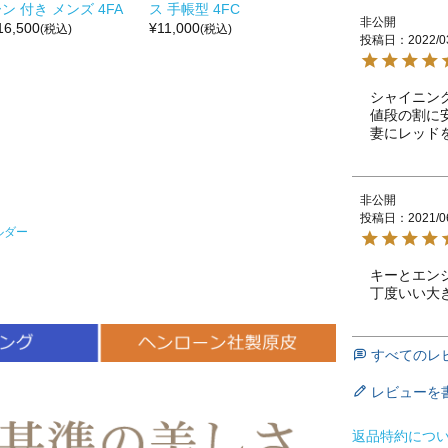
ン 付き メンズ 4FA
ス 手帳型 4FC
非公開
16,500
¥
11,000
(税込)
(税込)
投稿日
2022/0
シャイニン
値段の割に
妻にレッド
非公開
投稿日
2021/0
ルダー
キーとエン
丁度いい大
すべてのレ
レビューを
返品特約につ