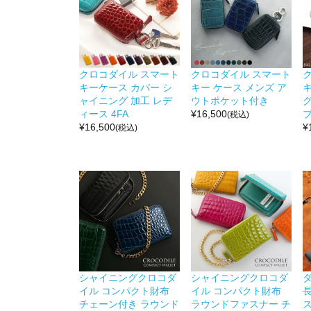
クロコダイル スマート
クロコダイル スマート
キーケース カバー シ
キー ケース メンズ ア
ャイニング 加工 レデ
ウトポケット付き
グ
ィース 4FA
¥
16,500
ブ
(税込)
¥
16,500
¥
(税込)
シャイニングクロコダ
シャイニングクロコダ
イル コンパクト財布
イル コンパクト財布
チェーン付き ラウンド
ラウンドファスナー チ