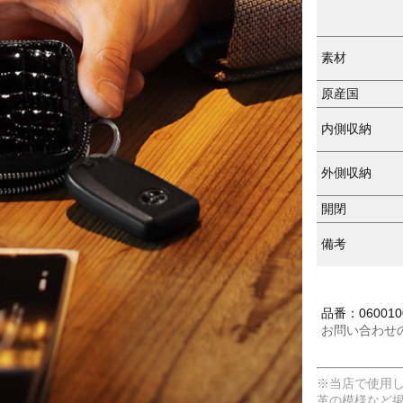
素材
原産国
内側収納
外側収納
開閉
備考
品番：0600100
お問い合わせ
※当店で使用
革の模様など