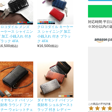
対応時間:平日10
※30分以内の
クロコダイル メンズ
クロコダイル キーケー
キーケース シャイニン
ス シャイニング 加工
 加工 小銭入れ 付き
小銭入れ 付き ブラッ
ラック 4FA
ク 4FA
16,500
¥
16,500
(税込)
(税込)
ダイヤモンド パイソン
ダイヤモンド パイソン
長財布 ラウンド ファ
長財布 ショルダースト
スナー ウォレットチェ
ラップ 付き レディー