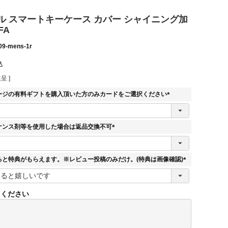
ル スマートキーケース カバー シャイニング加
FA
09-mens-1r
込
呈 ]
ージの有料ギフトを購入頂いた方のみカードをご選択ください
(
必
須
ナンス剤等を使用した場合は返品交換不可
)
(
必
須
ると特典がもらえます。※レビュー投稿のみだけ。(特典は画像確認)
)
(
必
須
てください
)