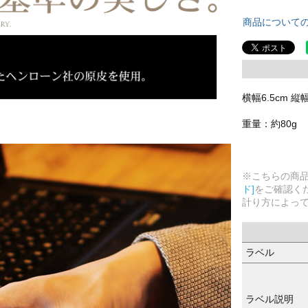
商品について
横幅6.5cm 縦
重量：約80g
※こちらの商
ド]
をご確認く
計り方によっ
ラベル
ラベル説明