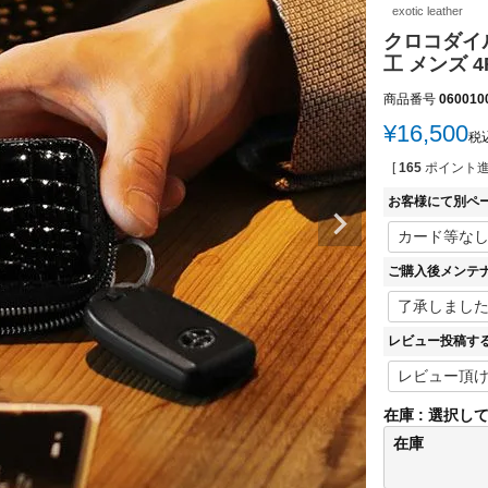
exotic leather
クロコダイ
工 メンズ 4
商品番号
060010
¥
16,500
税
[
165
ポイント進
お客様にて別ペ
ご購入後メンテ
レビュー投稿す
在庫
選択し
在庫