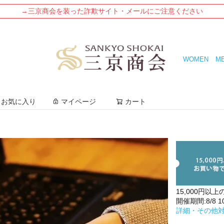
→三京商会を装った詐欺サイト・メールにご注意ください
WOMEN
M
検索
お気に入り
マイページ
カート
15,000円以上
開催期間:8/8 10:
詳細・その他