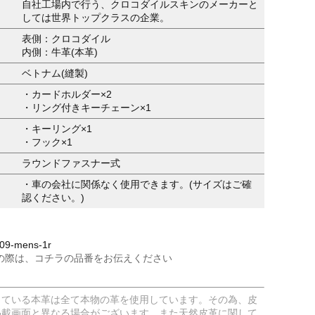
自社工場内で行う、クロコダイルスキンのメーカーと
しては世界トップクラスの企業。
表側：クロコダイル
内側：牛革(本革)
ベトナム(縫製)
・カードホルダー×2
・リング付きキーチェーン×1
・キーリング×1
・フック×1
ラウンドファスナー式
・車の会社に関係なく使用できます。(サイズはご確
認ください。)
9-mens-1r
の際は、コチラの品番をお伝えください
している本革は全て本物の革を使用しています。その為、皮
掲載画面と異なる場合がございます。また天然皮革に関して