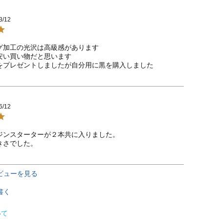
3/12
グ加工の光沢は高級感があります

安い買い物だと思います

をプレゼントしましたが自分用に黒を購入しました
6/12
ジンスターターが２本共に入りました。

きさでした。
ビューを見る
書く
いて