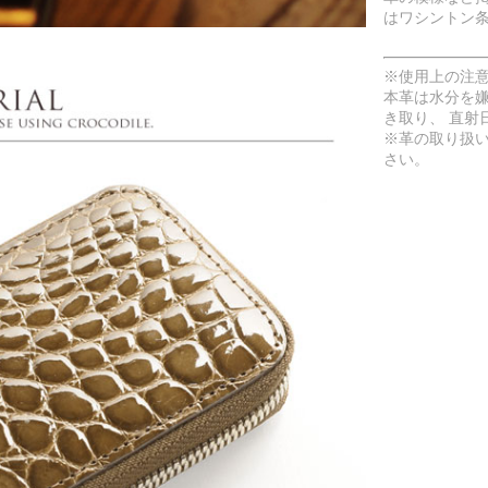
はワシントン
※使用上の注
本革は水分を
き取り、 直射
※革の取り扱
さい。