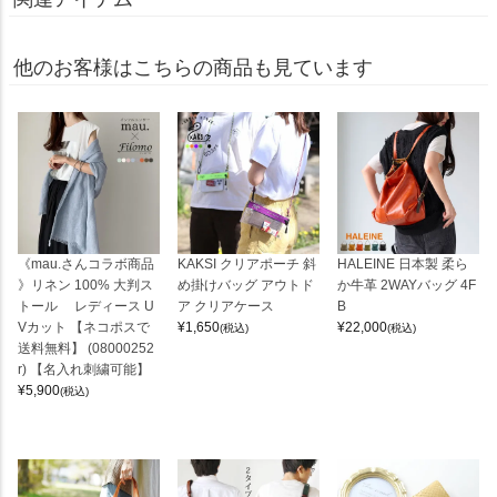
他のお客様はこちらの商品も見ています
《mau.さんコラボ商品
KAKSI クリアポーチ 斜
HALEINE 日本製 柔ら
》リネン 100% 大判ス
め掛けバッグ アウトド
か牛革 2WAYバッグ 4F
トール レディース U
ア クリアケース
B
Vカット 【ネコポスで
¥
1,650
¥
22,000
(税込)
(税込)
送料無料】 (08000252
r) 【名入れ刺繍可能】
¥
5,900
(税込)