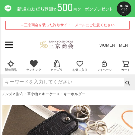
ペー
ジト
ップ
へ
→三京商会を装った詐欺サイト・メールにご注意ください
WOMEN
MEN
新着商品
ランキング
カテゴリ
お気に入り
マイページ
カート
メンズ
財布・革小物
キーケース・キーホルダー