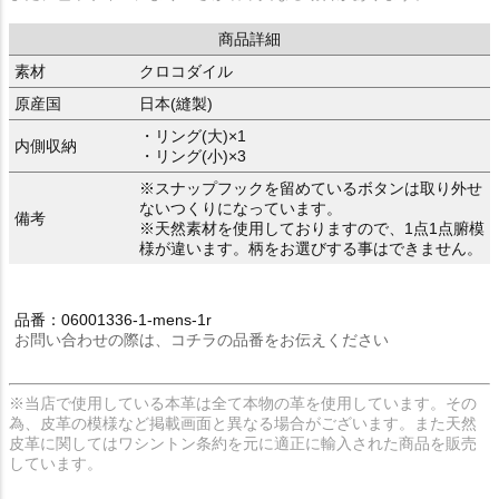
商品詳細
素材
クロコダイル
原産国
日本(縫製)
・リング(大)×1
内側収納
・リング(小)×3
※スナップフックを留めているボタンは取り外せ
ないつくりになっています。
備考
※天然素材を使用しておりますので、1点1点腑模
様が違います。柄をお選びする事はできません。
品番：06001336-1-mens-1r
お問い合わせの際は、コチラの品番をお伝えください
※当店で使用している本革は全て本物の革を使用しています。その
為、皮革の模様など掲載画面と異なる場合がございます。また天然
皮革に関してはワシントン条約を元に適正に輸入された商品を販売
しています。