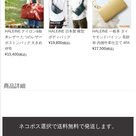
HALEINE ナイロン&栃
HALEINE 日本製 横型
HALEINE 一枚革 ダイ
木レザー たつのレザー
ボディバッグ
ヤモンドパイソン 長財
ボストンバッグ 大きめ
¥
19,800
布 内側牛革仕立て 4FA
(税込)
4FB
¥
27,500
(税込)
¥
15,400
(税込)
商品詳細
ネコポス選択で送料無料で発送します。