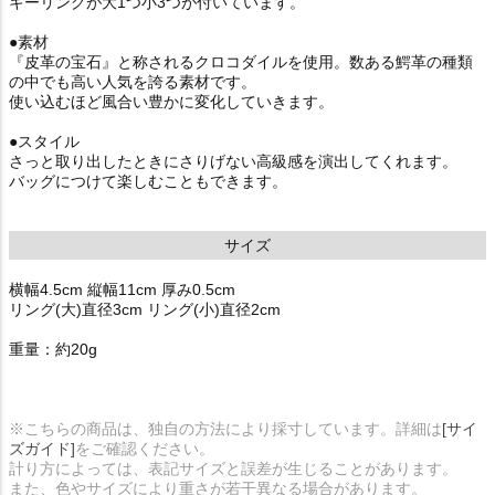
キーリングが大1つ小3つが付いています。
●素材
『皮革の宝石』と称されるクロコダイルを使用。数ある鰐革の種類
の中でも高い人気を誇る素材です。
使い込むほど風合い豊かに変化していきます。
●スタイル
さっと取り出したときにさりげない高級感を演出してくれます。
バッグにつけて楽しむこともできます。
サイズ
横幅4.5cm 縦幅11cm 厚み0.5cm
リング(大)直径3cm リング(小)直径2cm
重量：約20g
※こちらの商品は、独自の方法により採寸しています。詳細は
[サイ
ズガイド]
をご確認ください。
計り方によっては、表記サイズと誤差が生じることがあります。
また、色やサイズにより重さが若干異なる場合があります。