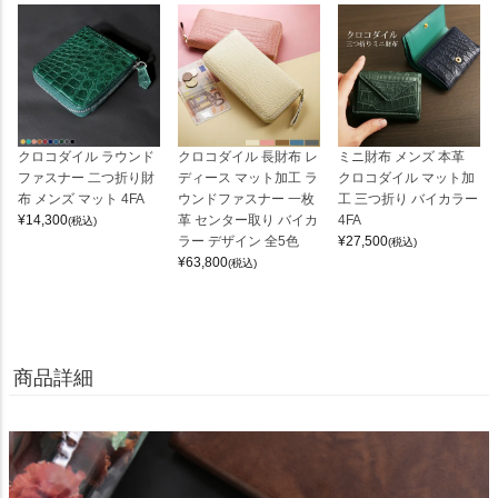
クロコダイル ラウンド
クロコダイル 長財布 レ
ミニ財布 メンズ 本革
ファスナー 二つ折り財
ディース マット加工 ラ
クロコダイル マット加
布 メンズ マット 4FA
ウンドファスナー 一枚
工 三つ折り バイカラー
¥
14,300
革 センター取り バイカ
4FA
(税込)
ラー デザイン 全5色
¥
27,500
(税込)
¥
63,800
(税込)
商品詳細