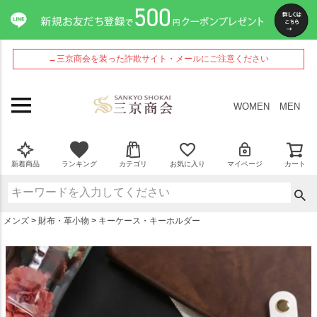
ペー
ジト
ップ
へ
→三京商会を装った詐欺サイト・メールにご注意ください
WOMEN
MEN
新着商品
ランキング
カテゴリ
お気に入り
マイページ
カート
メンズ
財布・革小物
キーケース・キーホルダー