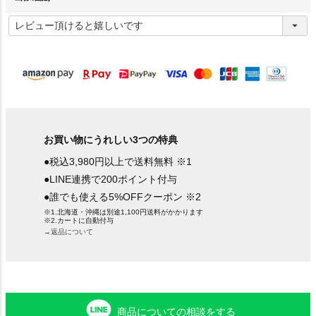
(
必
須
)
お買い物にうれしい3つの特典
●税込3,980円以上で送料無料 ※1
●LINE連携で200ポイント付与
●誰でも使える5%OFFクーポン ※2
※1.北海道・沖縄は別途1,100円送料がかかります
※2.カートに自動付与
→返品について
商品についての相談をする