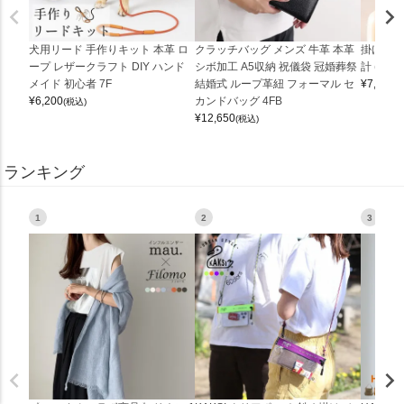
犬用リード 手作りキット 本革 ロ
クラッチバッグ メンズ 牛革 本革
掛け時計
ープ レザークラフト DIY ハンド
シボ加工 A5収納 祝儀袋 冠婚葬祭
計 (0900
メイド 初心者 7F
結婚式 ループ革紐 フォーマル セ
¥
7,150
(
¥
6,200
カンドバッグ 4FB
(税込)
¥
12,650
(税込)
ランキング
1
2
3