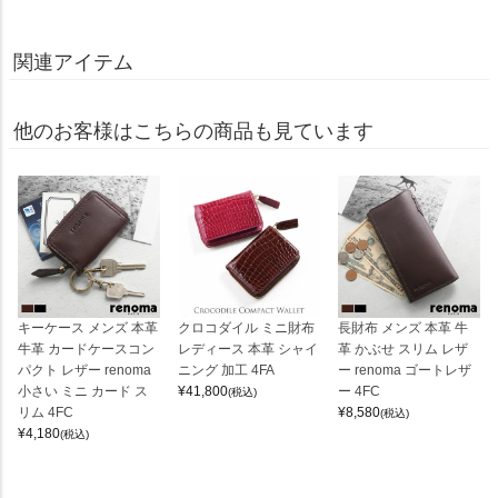
関連アイテム
他のお客様はこちらの商品も見ています
キーケース メンズ 本革
クロコダイル ミニ財布
長財布 メンズ 本革 牛
牛革 カードケースコン
レディース 本革 シャイ
革 かぶせ スリム レザ
パクト レザー renoma
ニング 加工 4FA
ー renoma ゴートレザ
小さい ミニ カード ス
¥
41,800
ー 4FC
(税込)
リム 4FC
¥
8,580
(税込)
¥
4,180
(税込)