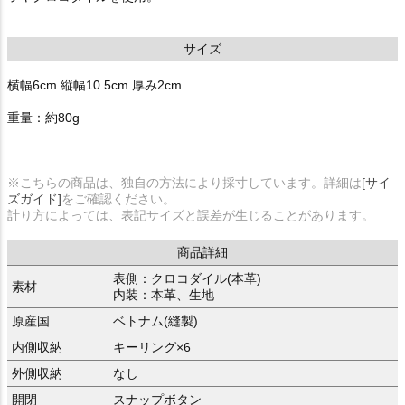
サイズ
横幅6cm 縦幅10.5cm 厚み2cm
重量：約80g
※こちらの商品は、独自の方法により採寸しています。詳細は
[サイ
ズガイド]
をご確認ください。
計り方によっては、表記サイズと誤差が生じることがあります。
商品詳細
表側：クロコダイル(本革)
素材
内装：本革、生地
原産国
ベトナム(縫製)
内側収納
キーリング×6
外側収納
なし
開閉
スナップボタン