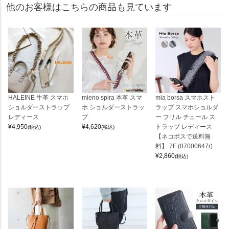
他のお客様はこちらの商品も見ています
HALEINE 牛革 スマホ
mieno spira 本革 スマ
mia borsa スマホスト
ショルダーストラップ
ホ ショルダーストラッ
ラップ スマホショルダ
レディース
プ
ー フリル チュール ス
¥
4,950
¥
4,620
トラップ レディース
(税込)
(税込)
【ネコポスで送料無
料】 7F (07000647r)
¥
2,860
(税込)