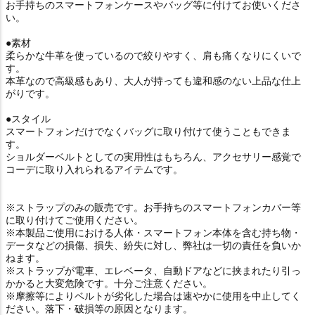
お手持ちのスマートフォンケースやバッグ等に付けてお使いくださ
い。
●素材
柔らかな牛革を使っているので絞りやすく、肩も痛くなりにくいで
す。
本革なので高級感もあり、大人が持っても違和感のない上品な仕上
がりです。
●スタイル
スマートフォンだけでなくバッグに取り付けて使うこともできま
す。
ショルダーベルトとしての実用性はもちろん、アクセサリー感覚で
コーデに取り入れられるアイテムです。
※ストラップのみの販売です。お手持ちのスマートフォンカバー等
に取り付けてご使用ください。
※本製品ご使用における人体・スマートフォン本体を含む持ち物・
データなどの損傷、損失、紛失に対し、弊社は一切の責任を負いか
ねます。
※ストラップが電車、エレベータ、自動ドアなどに挟まれたり引っ
かかると大変危険です。十分ご注意ください。
※摩擦等によりベルトが劣化した場合は速やかに使用を中止してく
ださい。落下・破損等の原因となります。