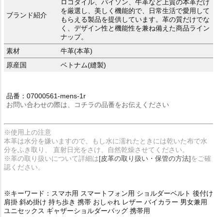
ロコダイル、パイソン、牛革など上質の本革だけ
を厳選し、美しく機能的で、日常生活で愛用して
ブランド紹介
もらえる製品を提供しています。革の質だけでな
く、デザイン性と機能性を兼ね備えた商品ライン
ナップ。
素材
牛革(本革)
原産国
ベトナム(縫製)
品番：07000561-mens-1r
お問い合わせの際は、コチラの品番をお伝えください
※使用上の注意
本革は水分を嫌いますので、もし水に濡れたときには乾いた布で水
分をふき取り、 直射日光をさけ、自然乾燥させてください。
※革の取り扱いについて詳細は
[皮革の取り扱い・保管の方法]
をご確
認ください。
※キーワード：スマホ用 スマートフォン用 ショルダーベルト 後付け
肩掛 斜め掛け 持ち歩き 携帯 おしゃれ レザー バイカラー 男女兼用
ユニセックス ギャザーショルダーバッグ 携帯用