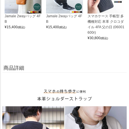
Jamale 2wayバッグ 4F
Jamale 2wayバッグ 4F
スマホケース 手帳型 多
B
B
機種対応 本革 クロコダ
¥
15,400
¥
15,400
イル 4FA 父の日 (06001
(税込)
(税込)
600r)
¥
30,800
(税込)
商品詳細