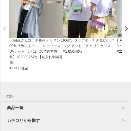
《mau.さんコラボ商品 》リネン 1
KAKSI クリアポーチ 斜め掛けバ
HALEI
00% 大判ストール レディース
ッグ アウトドア クリアケース
Yバッグ 
UVカット 【ネコポスで送料無
¥
1,650
¥
22,000
(税込)
料】 (08000252r) 【名入れ刺繍可
能】
¥
5,900
(税込)
ITEM
商品一覧
カテゴリから探す