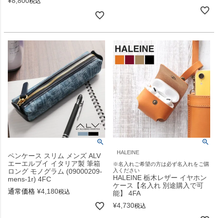
¥
8,800
税込
HALEINE
ペンケース スリム メンズ ALV
エーエルブイ イタリア製 筆箱
※名入れご希望の方は必ず名入れをご購
ロング モノグラム (09000209-
入ください
HALEINE 栃木レザー イヤホン
mens-1r) 4FC
ケース【名入れ 別途購入で可
通常価格
¥
4,180
税込
能】 4FA
¥
4,730
税込