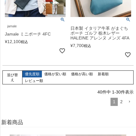
jamale
日本製 イタリア牛革 がまぐち
ポーチ ゴルフ 栃木レザー
Jamale ミニポーチ 4FC
HALEINE アレンヌ メンズ 4FA
¥
12,100
税込
¥
7,700
税込
優先度順
価格が安い順
価格が高い順
新着順
並び替
え
レビュー順
40
件中
1
-
30
件表示
1
2
新着商品