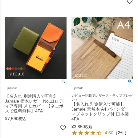
jamale
jamale
【名入れ 別途購入で可能】
レビュー記載でレザーストラッププレゼ
ント！
Jamale 栃木レザー No.11ロデ
【名入れ 別途購入で可能】
ィア専用 メモカバー 【ネコポ
Jamale 天然木 A4 バインダー
スで送料無料】4FA
マグネットクリップ付 日本製
¥
7,590
4FA
税込
¥
3,850
税込
4.50
（2件）