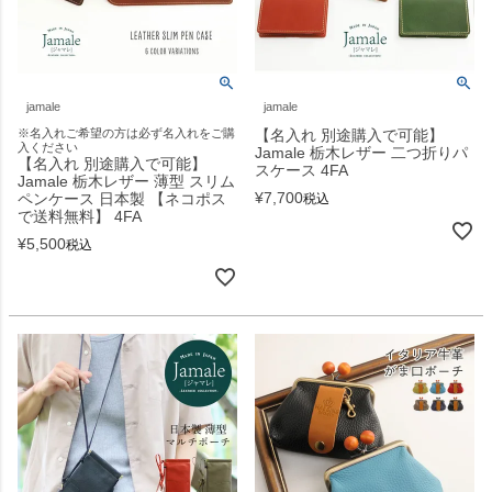
jamale
jamale
※名入れご希望の方は必ず名入れをご購
【名入れ 別途購入で可能】
入ください
Jamale 栃木レザー 二つ折りパ
【名入れ 別途購入で可能】
スケース 4FA
Jamale 栃木レザー 薄型 スリム
¥
7,700
ペンケース 日本製 【ネコポス
税込
で送料無料】 4FA
¥
5,500
税込