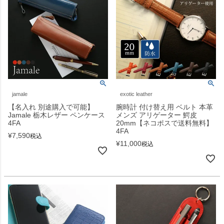
jamale
exotic leather
【名入れ 別途購入で可能】
腕時計 付け替え用 ベルト 本革
Jamale 栃木レザー ペンケース
メンズ アリゲーター 鰐皮
4FA
20mm【ネコポスで送料無料】
4FA
¥
7,590
税込
¥
11,000
税込