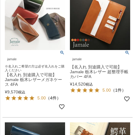
jamale
jamale
※名入れご希望の方は必ず名入れをご購
【名入れ 別途購入で可能】
入ください
Jamale 栃木レザー 超整理手帳
【名入れ 別途購入で可能】
カバー 4FA
Jamale 栃木レザーメガネケー
¥
14,520
ス 4FA
税込
5.00
（1件）
¥
9,570
税込
5.00
（4件）