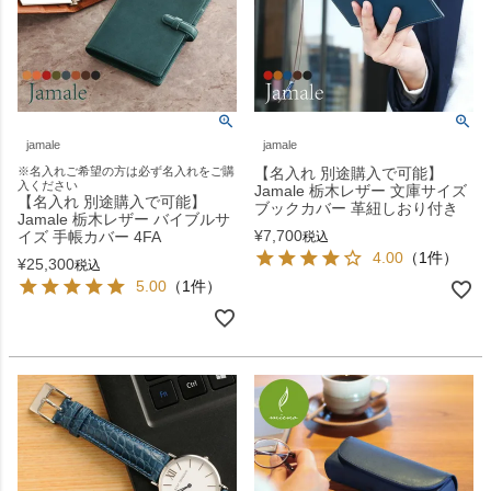
jamale
jamale
※名入れご希望の方は必ず名入れをご購
【名入れ 別途購入で可能】
入ください
Jamale 栃木レザー 文庫サイズ
【名入れ 別途購入で可能】
ブックカバー 革紐しおり付き
Jamale 栃木レザー バイブルサ
¥
7,700
イズ 手帳カバー 4FA
税込
4.00
（1件）
¥
25,300
税込
5.00
（1件）