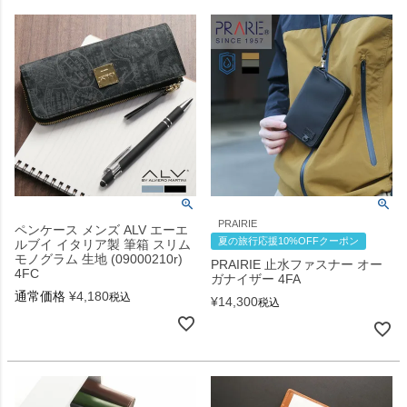
PRAIRIE
ペンケース メンズ ALV エーエ
夏の旅行応援10%OFFクーポン
ルブイ イタリア製 筆箱 スリム
モノグラム 生地 (09000210r)
PRAIRIE 止水ファスナー オー
4FC
ガナイザー 4FA
通常価格
¥
4,180
税込
¥
14,300
税込