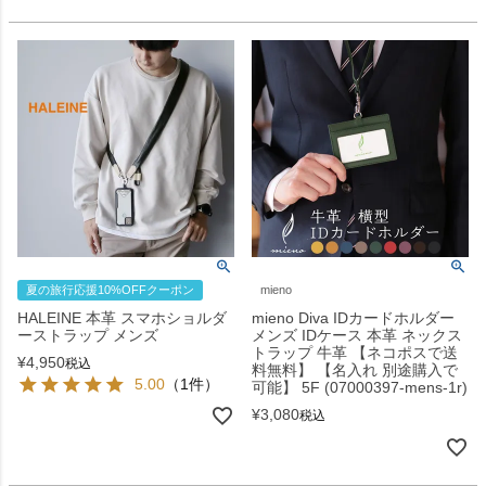
夏の旅行応援10%OFFクーポン
mieno
HALEINE 本革 スマホショルダ
mieno Diva IDカードホルダー
ーストラップ メンズ
メンズ IDケース 本革 ネックス
トラップ 牛革 【ネコポスで送
¥
4,950
税込
料無料】 【名入れ 別途購入で
5.00
（1件）
可能】 5F (07000397-mens-1r)
¥
3,080
税込