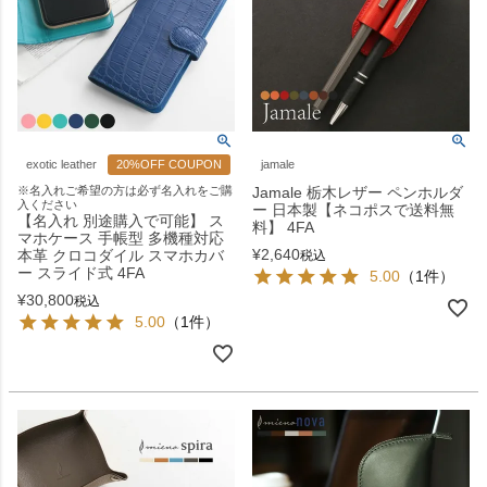
exotic leather
20%OFF COUPON
jamale
※名入れご希望の方は必ず名入れをご購
Jamale 栃木レザー ペンホルダ
入ください
ー 日本製【ネコポスで送料無
【名入れ 別途購入で可能】 ス
料】 4FA
マホケース 手帳型 多機種対応
¥
2,640
本革 クロコダイル スマホカバ
税込
ー スライド式 4FA
5.00
（1件）
¥
30,800
税込
5.00
（1件）