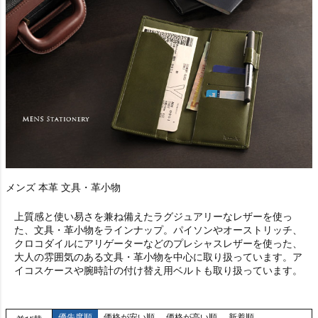
メンズ 本革 文具・革小物
上質感と使い易さを兼ね備えたラグジュアリーなレザーを使っ
た、文具・革小物をラインナップ。パイソンやオーストリッチ、
クロコダイルにアリゲーターなどのプレシャスレザーを使った、
大人の雰囲気のある文具・革小物を中心に取り扱っています。ア
イコスケースや腕時計の付け替え用ベルトも取り扱っています。
優先度順
価格が安い順
価格が高い順
新着順