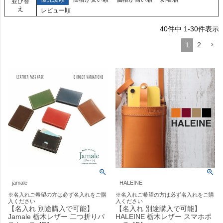
並び替
え
レビュー順
40
件中
1
-
30
件表示
1
2
jamale
HALEINE
※名入れご希望の方は必ず名入れをご購
※名入れご希望の方は必ず名入れをご購
入ください
入ください
【名入れ 別途購入で可能】
【名入れ 別途購入で可能】
Jamale 栃木レザー 二つ折りパ
HALEINE 栃木レザー スマホポ