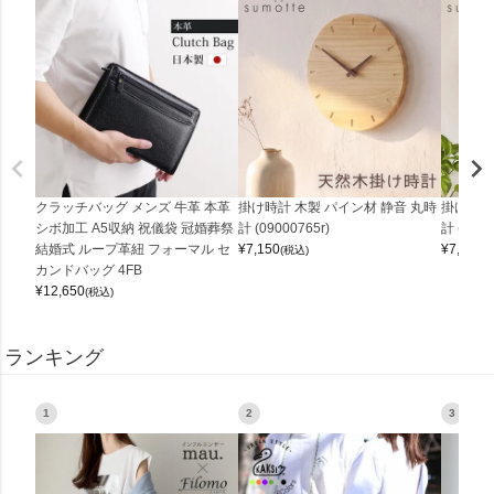
クラッチバッグ メンズ 牛革 本革
掛け時計 木製 パイン材 静音 丸時
掛け時計
シボ加工 A5収納 祝儀袋 冠婚葬祭
計 (09000765r)
計 (0900
結婚式 ループ革紐 フォーマル セ
¥
7,150
¥
7,150
(税込)
(
カンドバッグ 4FB
¥
12,650
(税込)
ランキング
1
2
3