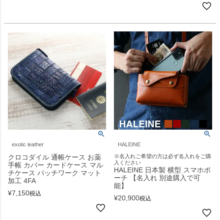
exotic leather
HALEINE
クロコダイル 通帳ケース お薬
※名入れご希望の方は必ず名入れをご購
入ください
手帳 カバー カードケース マル
HALEINE 日本製 横型 スマホポ
チケース パッチワーク マット
ーチ 【名入れ 別途購入で可
加工 4FA
能】
¥
7,150
税込
¥
20,900
税込