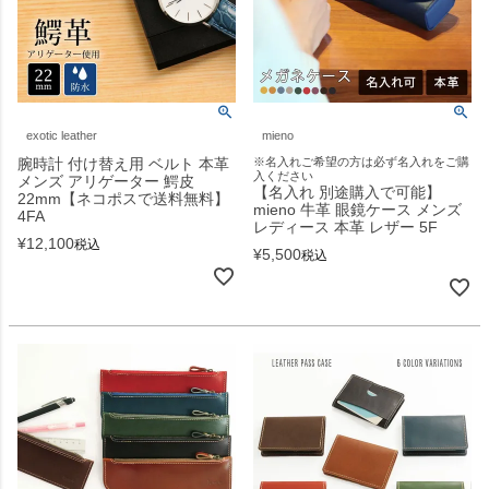
exotic leather
mieno
腕時計 付け替え用 ベルト 本革
※名入れご希望の方は必ず名入れをご購
入ください
メンズ アリゲーター 鰐皮
【名入れ 別途購入で可能】
22mm【ネコポスで送料無料】
mieno 牛革 眼鏡ケース メンズ
4FA
レディース 本革 レザー 5F
¥
12,100
税込
¥
5,500
税込