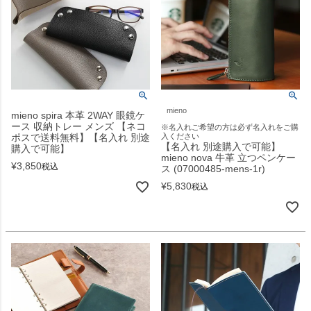
mieno
mieno spira 本革 2WAY 眼鏡ケ
ース 収納トレー メンズ 【ネコ
※名入れご希望の方は必ず名入れをご購
ポスで送料無料】【名入れ 別途
入ください
【名入れ 別途購入で可能】
購入で可能】
mieno nova 牛革 立つペンケー
¥
3,850
税込
ス (07000485-mens-1r)
¥
5,830
税込