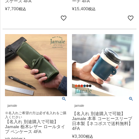
スケース 4FA
ーチ 4FA
¥
7,700
¥
15,400
税込
税込
jamale
jamale
※名入れご希望の方は必ず名入れをご購
【名入れ 別途購入で可能】
入ください
Jamale 本革 コーヒースリーブ
【名入れ 別途購入で可能】
日本製【ネコポスで送料無料】
Jamale 栃木レザー ロールタイ
4FA
プ ペンケース 4FA
¥
3,300
税込