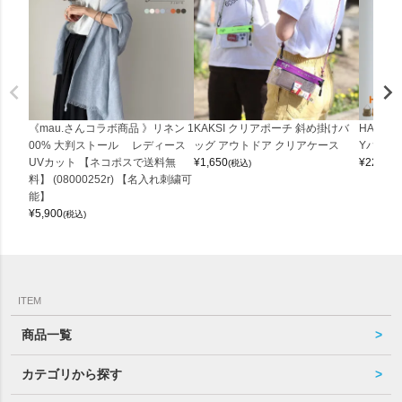
《mau.さんコラボ商品 》リネン 1
KAKSI クリアポーチ 斜め掛けバ
HALEI
00% 大判ストール レディース
ッグ アウトドア クリアケース
Yバッグ 
UVカット 【ネコポスで送料無
¥
1,650
¥
22,000
(税込)
料】 (08000252r) 【名入れ刺繍可
能】
¥
5,900
(税込)
ITEM
商品一覧
カテゴリから探す