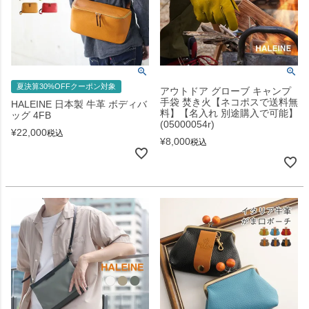
夏決算30%OFFクーポン対象
アウトドア グローブ キャンプ
手袋 焚き火【ネコポスで送料無
HALEINE 日本製 牛革 ボディバ
料】【名入れ 別途購入で可能】
ッグ 4FB
(05000054r)
¥
22,000
税込
¥
8,000
税込