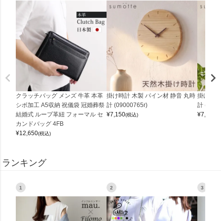
クラッチバッグ メンズ 牛革 本革
掛け時計 木製 パイン材 静音 丸時
掛け時計
シボ加工 A5収納 祝儀袋 冠婚葬祭
計 (09000765r)
計 (0900
結婚式 ループ革紐 フォーマル セ
¥
7,150
¥
7,150
(税込)
(
カンドバッグ 4FB
¥
12,650
(税込)
ランキング
1
2
3