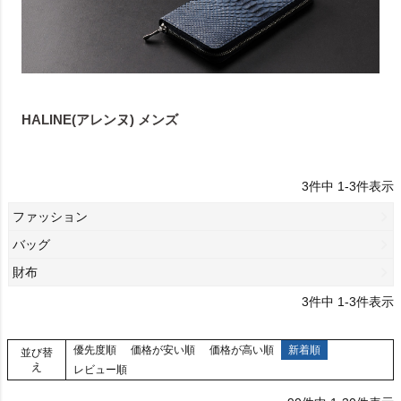
HALINE(アレンヌ) メンズ
3
件中
1
-
3
件表示
ファッション
バッグ
財布
3
件中
1
-
3
件表示
優先度順
価格が安い順
価格が高い順
新着順
並び替
え
レビュー順