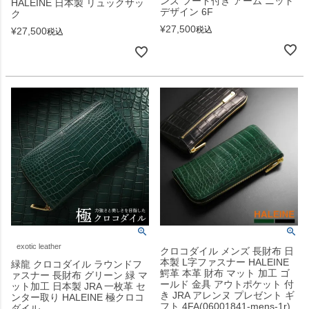
ンズ フード付き アーム ニット
HALEINE 日本製 リュックサッ
デザイン 6F
ク
¥
27,500
税込
¥
27,500
税込
exotic leather
クロコダイル メンズ 長財布 日
本製 L字ファスナー HALEINE
緑龍 クロコダイル ラウンドフ
鰐革 本革 財布 マット 加工 ゴ
ァスナー 長財布 グリーン 緑 マ
ールド 金具 アウトポケット 付
ット加工 日本製 JRA 一枚革 セ
き JRA アレンヌ プレゼント ギ
ンター取り HALEINE 極クロコ
フト 4FA(06001841-mens-1r)
ダイル