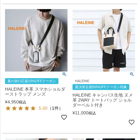
夏の旅行応援10%OFFクーポン
HALEINE
夏決算企画50%OFFクーポン対象
HALEINE 本革 スマホショルダ
ーストラップ メンズ
HALEINE キャンパス生地 ヌメ
革 2WAY トートバッグ ショル
¥
4,950
税込
ダーベルト付き
5.00
（1件）
¥
11,000
税込