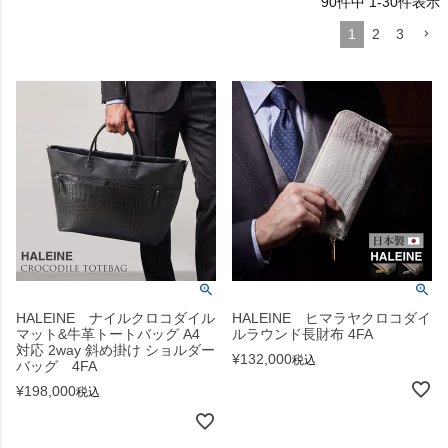
90
件中
1
-
30
件表示
1
2
3
HALEINE ナイルクロコダイル
HALEINE ヒマラヤクロコダイ
マット&牛革トートバッグ A4
ルラウンド長財布 4FA
対応 2way 斜め掛け ショルダー
¥
132,000
税込
バッグ 4FA
¥
198,000
税込