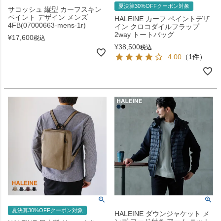
夏決算30%OFFクーポン対象
サコッシュ 縦型 カーフスキン
ペイント デザイン メンズ
HALEINE カーフ ペイントデザ
4FB(07000663-mens-1r)
イン クロコダイルフラップ
2way トートバッグ
¥
17,600
税込
¥
38,500
税込
4.00
（1件）
夏決算30%OFFクーポン対象
HALEINE ダウンジャケット メ