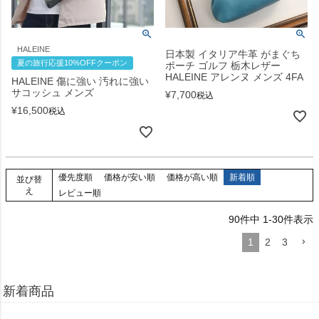
HALEINE
日本製 イタリア牛革 がまぐち
夏の旅行応援10%OFFクーポン
ポーチ ゴルフ 栃木レザー
HALEINE アレンヌ メンズ 4FA
HALEINE 傷に強い 汚れに強い
サコッシュ メンズ
¥
7,700
税込
¥
16,500
税込
優先度順
価格が安い順
価格が高い順
新着順
並び替
え
レビュー順
90
件中
1
-
30
件表示
1
2
3
新着商品