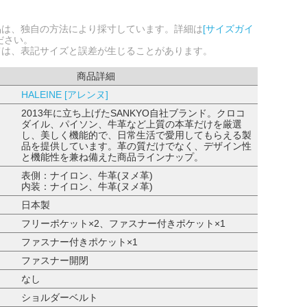
品は、独自の方法により採寸しています。詳細は
[サイズガイ
ださい。
ては、表記サイズと誤差が生じることがあります。
商品詳細
HALEINE [アレンヌ]
2013年に立ち上げたSANKYO自社ブランド。クロコ
ダイル、パイソン、牛革など上質の本革だけを厳選
し、美しく機能的で、日常生活で愛用してもらえる製
品を提供しています。革の質だけでなく、デザイン性
と機能性を兼ね備えた商品ラインナップ。
表側：ナイロン、牛革(ヌメ革)
内装：ナイロン、牛革(ヌメ革)
日本製
フリーポケット×2、ファスナー付きポケット×1
ファスナー付きポケット×1
ファスナー開閉
なし
ショルダーベルト