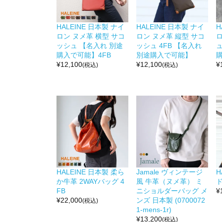
HALEINE 日本製 ナイ
HALEINE 日本製 ナイ
H
ロン ヌメ革 横型 サコ
ロン ヌメ革 縦型 サコ
ッシュ 【名入れ 別途
ッシュ 4FB 【名入れ
ュ
購入で可能】4FB
別途購入で可能】
¥
12,100
¥
12,100
¥
(税込)
(税込)
HALEINE 日本製 柔ら
Jamale ヴィンテージ
H
か牛革 2WAYバッグ 4
風 牛革（ヌメ革） ミ
ド
FB
ニショルダーバッグ メ
¥
¥
22,000
ンズ 日本製 (0700072
(税込)
1-mens-1r)
¥
13,200
(税込)