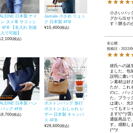
小さいバッ
ALEINE 日本製 ナイ
Jamale 小さめ リュッ
グから出せ
ロン ヌメ革 サコッシ
ク 日本製 4FB
す！贈るの
 4FB 【名入れ 別途
¥
15,400
(税込)
購入で可能】
12,100
(税込)
非公開
投稿日
2022/0
彼氏への誕
ました。包
説明に書い
ン素材は好
たが、これ
のに、バッ
た。ブラッ
は違い、光
ALEINE 日本製 ハン
ボストンバッグ 旅行
ってもオシ
バッグ 4FB
ボストン おしゃれ レ
ます!(^^
18,700
ザー 日本製 キャンバ
(税込)
通販商品で
ス 4FB
す。感動し
¥
28,600
(税込)
(^^)!