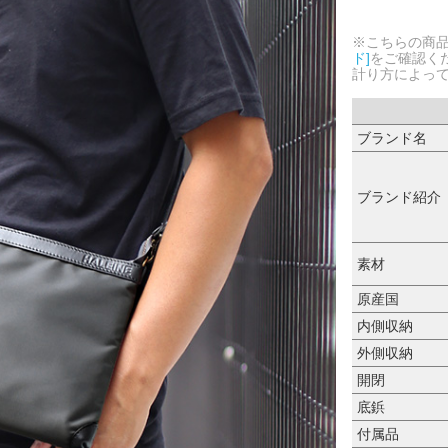
※こちらの商
ド]
をご確認く
計り方によっ
ブランド名
ブランド紹介
素材
原産国
内側収納
外側収納
開閉
底鋲
付属品