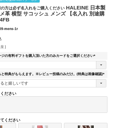
HALEINE 日本製
望の方は必ず名入れをご購入ください
メ革 横型 サコッシュ メンズ 【名入れ 別途購
4FB
09-mens-1r
込
呈 ]
ージの有料ギフトを購入頂いた方のみカードをご選択ください
(
必
須
ると特典がもらえます。※レビュー投稿のみだけ。(特典は画像確認)
)
(
必
須
てください
)
してください