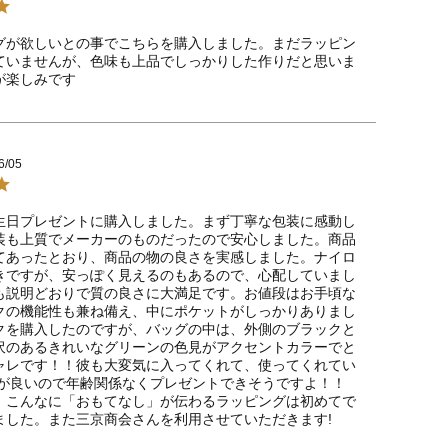
グが欲しいとの事でこちらを購入しました。まだラッピン
ていませんが、色味も上品でしっかりした作りだと思いま
が楽しみです
6/05
生日プレゼントに購入しました。まず丁寧な包装に感動し
装も上質でメーカーのものだったので安心しました。商品
てあったとおり、商品の物の良さを実感しました。ナイロ
きですが、安っぽく見えるのもあるので、心配していまし
も説明どおりで質の良さに大満足です。お値段はお手頃な
クの機能性も兼ね備え、中にポケットがしっかりありまし
クを購入したのですが、バッグの中は、外側のブラックと
沢のあるきれいなグリーンの色見がアクセントカラーでと
ャレです！！彼も大変気に入ってくれて、使ってくれてい
)!質が良いので年齢関係なくプレゼントできそうですよ！！
、こんなに「おもてなし」が伝わるラッピングは初めてで
ました。また三京商会さんを利用させていただきます!