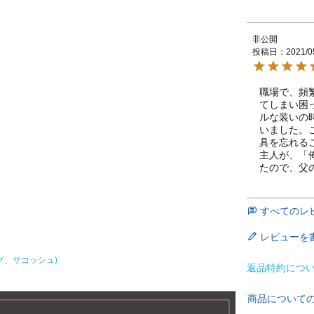
非公開
投稿日
2021/0
職場で、頻
てしまい困
ルな装いの
いました。
具を忘れる
主人が、「
たので、父
すべてのレ
レビューを
グ、サコッシュ)
返品特約につ
商品について