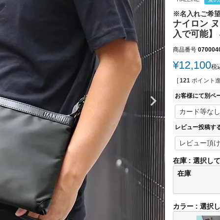
※名入れご希
ナイロン ヌ
入で可能】 
商品番号
070004
¥
12,100
税
[
121
ポイント進
お客様にて別ペ
レビュー投稿す
在庫
選択し
在庫
カラー
選択