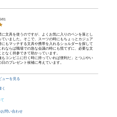
5/01
繁に文具を使うのですが、よくお気に入りのペンを落とし
っていました。そこで、スーツの時にもちょっとカジュア
時にもマッチする文具や携帯を入れるショルダーを探して
これならば職場での急な会議の時にも慌てずに、必要な文
ことなく持参できて助かっています。

俺もコンビニに行く時に持っていれば便利だ」とつぶやい
の日のプレゼント候補に考えています。
ビューを見る
書く
いて
のお問い合わせ