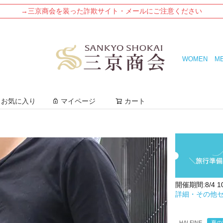
→三京商会を装った詐欺サイト・メールにご注意ください
WOMEN
M
検索
お気に入り
マイページ
カート
開催期間:8/4 10:
詳細・その他
HALEINE
夏の