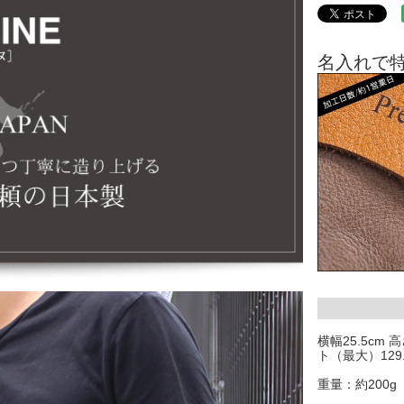
名入れで
横幅25.5cm
ト（最大）129.
重量：約200g