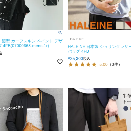
HALEINE
 縦型 カーフスキン ペイント デザ
FB(07000663-mens-1r)
HALEINE 日本製 シュリンクレザ
バッグ 4FB
込
¥
25,300
税込
5.00
（3件）