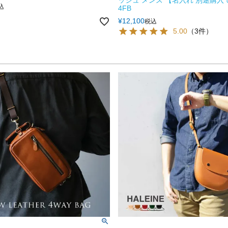
ッシュ メンズ 【名入れ 別途購入
込
4FB
¥
12,100
税込
5.00
（3件）