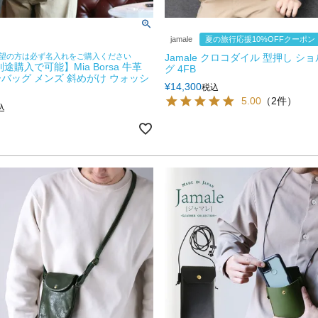
jamale
夏の旅行応援10%OFFクーポン
望の方は必ず名入れをご購入ください
Jamale クロコダイル 型押し シ
途購入で可能】Mia Borsa 牛革
グ 4FB
バッグ メンズ 斜めがけ ウォッシ
¥
14,300
税込
5.00
（2件）
込