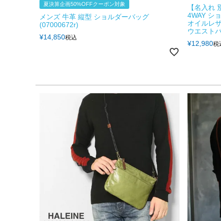
夏決算企画50%OFFクーポン対象
【名入れ 
4WAY 
メンズ 牛革 縦型 ショルダーバッグ
オイルレザ
(07000672r)
ウエストバッグ
¥
14,850
税込
¥
12,980
税