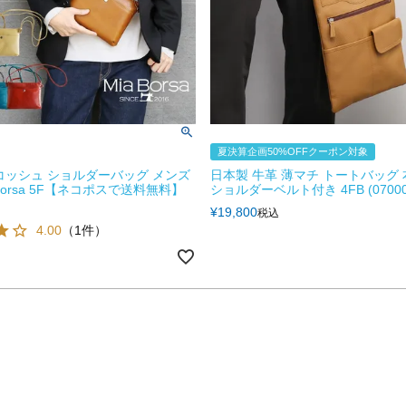
夏決算企画50%OFFクーポン対象
コッシュ ショルダーバッグ メンズ
日本製 牛革 薄マチ トートバッグ 本
 Borsa 5F【ネコポスで送料無料】
ショルダーベルト付き 4FB (070006
¥
19,800
税込
4.00
（1件）