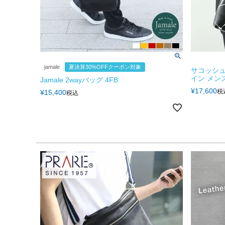
jamale
夏決算30%OFFクーポン対象
サコッシュ
イン メンズ 4
Jamale 2wayバッグ 4FB
¥
17,600
税
¥
15,400
税込