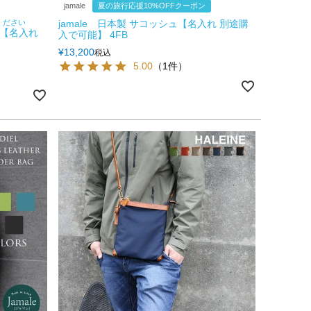
jamale
夏の旅行応援10%OFFクーポン
ください
jamale 日本製 サコッシュ【名入れ 別途購
ト 【名入れ
入で可能】 4FB
¥
13,200
税込
5.00
（1件）