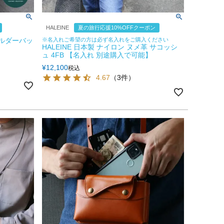
HALEINE
夏の旅行応援10%OFFクーポン
ョルダーバッ
※名入れご希望の方は必ず名入れをご購入ください
HALEINE 日本製 ナイロン ヌメ革 サコッシ
ュ 4FB 【名入れ 別途購入で可能】
¥
12,100
税込
4.67
（3件）