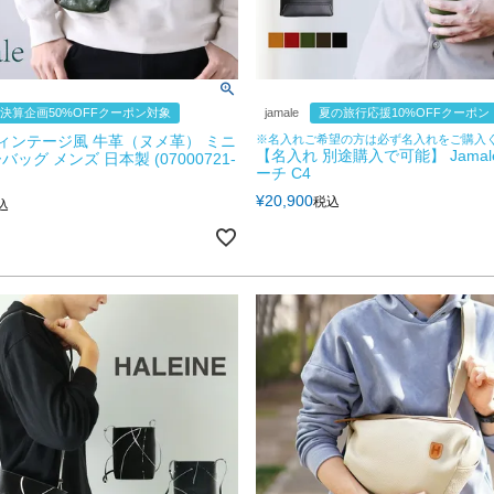
決算企画50%OFFクーポン対象
jamale
夏の旅行応援10%OFFクーポン
 ヴィンテージ風 牛革（ヌメ革） ミニ
※名入れご希望の方は必ず名入れをご購入
【名入れ 別途購入で可能】 Jamal
ッグ メンズ 日本製 (07000721-
ーチ C4
¥
20,900
税込
込