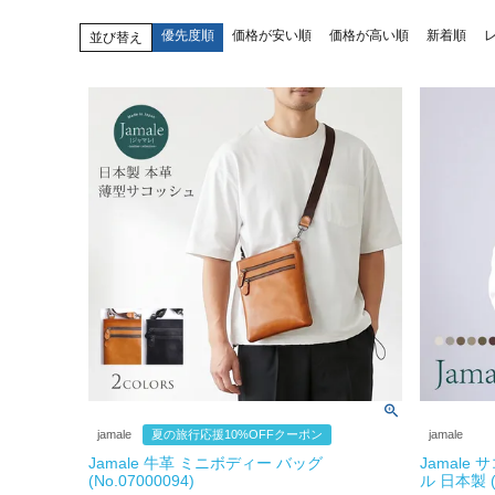
優先度順
価格が安い順
価格が高い順
新着順
並び替え
jamale
夏の旅行応援10%OFFクーポン
jamale
Jamale 牛革 ミニボディー バッグ
Jamale
(No.07000094)
ル 日本製 (0