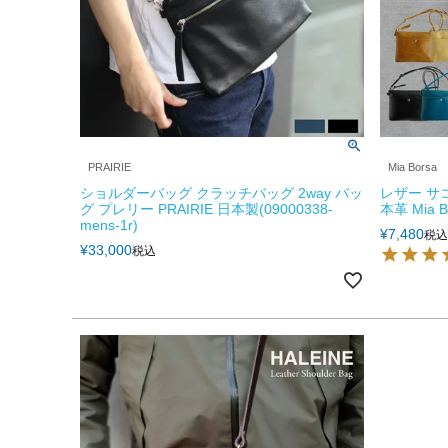
PRAIRIE
Mia Borsa
ショルダーバッグ クラッチバッグ 2way バッ
レザー サ
グ プレリー PRAIRIE 日本製(09000338-
本革 Mia
mens-1r)
¥
7,480
税込
¥
33,000
税込