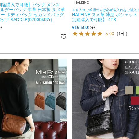
HALEINE
別途購入で可能】バッグ メンズ
ショルダーバッグ 牛革 日本製 ヌメ革
※名入れご希望の方は必ず名入れをご購入
ー ボディバッグ セカンドバッグ
HALEINE ヌメ革 薄型 ポシェッ
 SADDLE(07000597r)
別途購入で可能】 4FB
¥
16,500
込
税込
5.00
（1件）