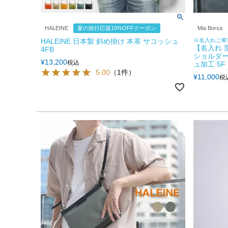
HALEINE
夏の旅行応援10%OFFクーポン
Mia Borsa
HALEINE 日本製 斜め掛け 本革 サコッシュ
※名入れご希
【名入れ 別
4FB
ショルダー
¥
13,200
税込
ュ加工 5F
5.00
（1件）
¥
11,000
税