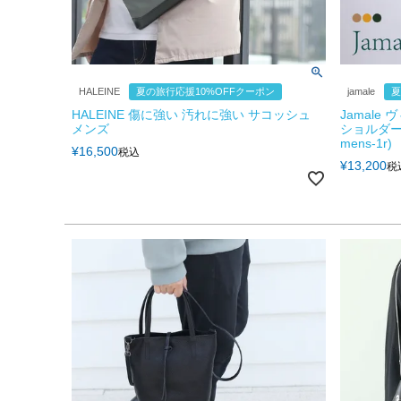
HALEINE
夏の旅行応援10%OFFクーポン
jamale
夏
HALEINE 傷に強い 汚れに強い サコッシュ
Jamale
メンズ
ショルダーバ
mens-1r)
¥
16,500
税込
¥
13,200
税