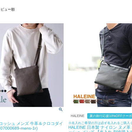
レビュー順
HALEINE
夏の旅行応援10%OFFクー
 サコッシュ メンズ 牛革＆クロコダイ
※名入れご希望の方は必ず名入れをご購入
HALEINE 日本製 ナイロン ヌメ革
7000689-mens-1r)