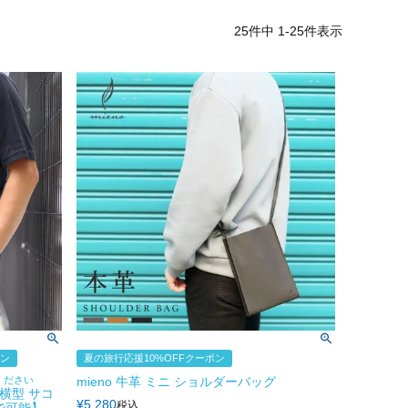
25
件中
1
-
25
件表示
ポン
夏の旅行応援10%OFFクーポン
ください
mieno 牛革 ミニ ショルダーバッグ
 横型 サコ
¥
5,280
税込