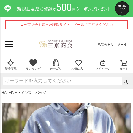
ペー
ジト
ップ
へ
→三京商会を装った詐欺サイト・メールにご注意ください
WOMEN
MEN
新着商品
ランキング
カテゴリ
お気に入り
マイページ
カート
HALEINE
メンズ
バッグ