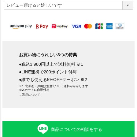
必
須
)
お買い物にうれしい3つの特典
●税込3,980円以上で送料無料 ※1
●LINE連携で200ポイント付与
●誰でも使える5%OFFクーポン ※2
※1.北海道・沖縄は別途1,100円送料がかかります
※2.カートに自動付与
→返品について
商品についての相談をする