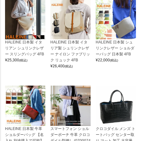
HALEINE 日本製 イタ
HALEINE 日本製 イタ
HALEINE 日本製 シュ
リアン シュリンクレザ
リア製 シュリンクレザ
リンクレザー ショルダ
ー スリングバッグ 4FB
ー ナイロン ファブリッ
ーバッグ 日本製 4FB
¥
25,300
ク リュック 4FB
¥
22,000
(税込)
(税込)
¥
26,400
(税込)
HALEINE 日本製 牛革
スマートフォン ショル
クロコダイル メンズ ト
ショルダーバッグ 【名
ダーポーチ 牛革 クロコ
ートバッグ センター取
入れ 別途購入で可能】
ダイル型押し (0700074
り マット 加工 大容量