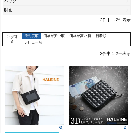
バッグ
財布
2
件中
1
-
2
件表示
優先度順
価格が安い順
価格が高い順
新着順
並び替
え
レビュー順
2
件中
1
-
2
件表示