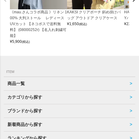
《mau.さんコラボ商品 》リネン 1
KAKSI クリアポーチ 斜め掛けバ
HALEI
00% 大判ストール レディース
ッグ アウトドア クリアケース
Yバッグ 
UVカット 【ネコポスで送料無
¥
1,650
¥
22,000
(税込)
料】 (08000252r) 【名入れ刺繍可
能】
¥
5,900
(税込)
ITEM
商品一覧
カテゴリから探す
ブランドから探す
新着商品から探す
ランキングから探す