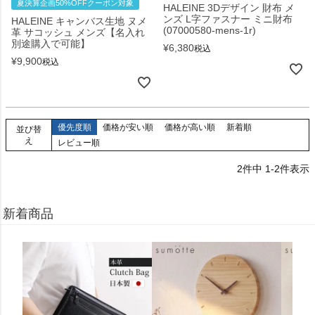
夏決算企画50%OFFクーポン対象
HALEINE 3Dデザイン 財布 メ
ンズ L字ファスナー ミニ財布
HALEINE キャンバス生地 ヌメ
(07000580-mens-1r)
革 サコッシュ メンズ【名入れ
別途購入で可能】
¥
6,380
税込
¥
9,900
税込
優先度順
価格が安い順
価格が高い順
新着順
並び替
え
レビュー順
2
件中
1
-
2
件表示
新着商品