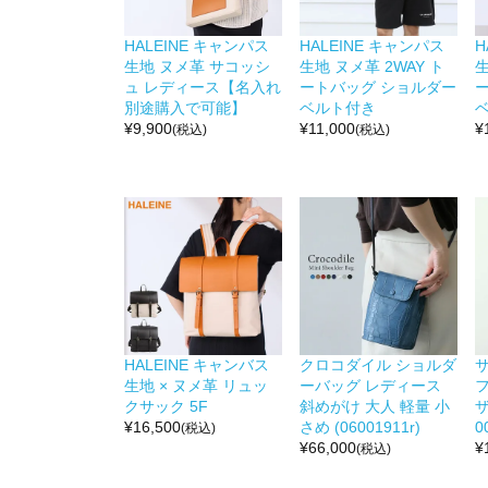
HALEINE キャンパス
HALEINE キャンパス
H
生地 ヌメ革 サコッシ
生地 ヌメ革 2WAY ト
生
ュ レディース【名入れ
ートバッグ ショルダー
別途購入で可能】
ベルト付き
¥
9,900
¥
11,000
¥
(税込)
(税込)
HALEINE キャンバス
クロコダイル ショルダ
生地 × ヌメ革 リュッ
ーバッグ レディース
クサック 5F
斜めがけ 大人 軽量 小
ザ
¥
16,500
さめ (06001911r)
0
(税込)
¥
66,000
¥
(税込)