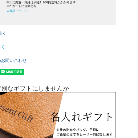
※1.北海道・沖縄は別途1,100円送料がかかります
※2.カートに自動付与
→返品について
書く
いて
のお問い合わせ
特別なギフトにしませんか