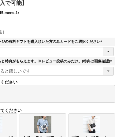
購入で可能】
45-mens-1r
 ]
ージの有料ギフトを購入頂いた方のみカードをご選択ください
(
必
須
ると特典がもらえます。※レビュー投稿のみだけ。(特典は画像確認)
)
(
必
須
てください
)
してください