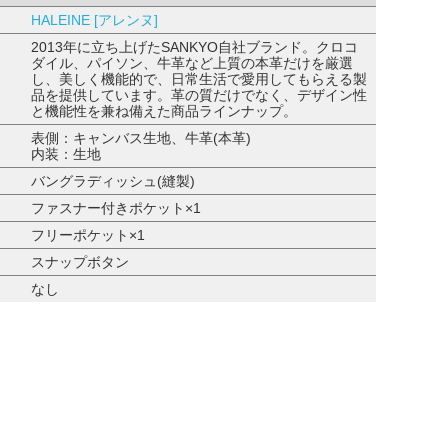
HALEINE [アレンヌ]
2013年に立ち上げたSANKYO自社ブランド。クロコ
ダイル、パイソン、牛革など上質の本革だけを厳選
し、美しく機能的で、日常生活で愛用してもらえる製
品を提供しています。革の質だけでなく、デザイン性
と機能性を兼ね備えた商品ラインナップ。
表側：キャンバス生地、牛革(本革)
内装：生地
バングラディッシュ(縫製)
ファスナー付きポケット×1
フリーポケット×1
スナップボタン
なし