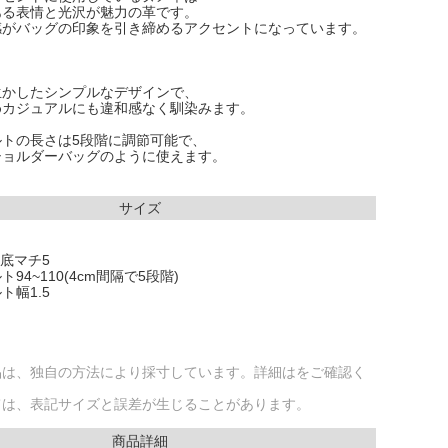
ある表情と光沢が魅力の革です。
感がバッグの印象を引き締めるアクセントになっています。
生かしたシンプルなデザインで、
めカジュアルにも違和感なく馴染みます。
ルトの長さは5段階に調節可能で、
ショルダーバッグのように使えます。
サイズ
 底マチ5
94~110(4cm間隔で5段階)
ト幅1.5
品は、独自の方法により採寸しています。詳細はをご確認く
ては、表記サイズと誤差が生じることがあります。
商品詳細