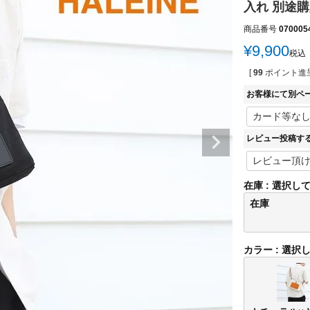
入れ 別途
商品番号
070005
¥
9,900
税込
[
99
ポイント進呈
お客様にて別ペ
レビュー投稿す
在庫
選択し
在庫
カラー
選択