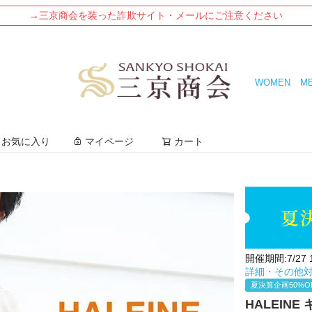
→三京商会を装った詐欺サイト・メールにご注意ください
WOMEN
M
検索
お気に入り
マイページ
カート
開催期間:7/27 12
詳細・その他
夏決算企画50%O
HALEIN