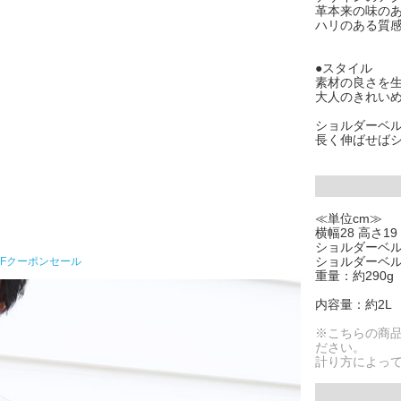
革本来の味の
ハリのある質
●スタイル
素材の良さを
大人のきれい
ショルダーベ
長く伸ばせば
≪単位cm≫
横幅28 高さ19
ショルダーベルト
ショルダーベル
FFクーポンセール
重量：約290g
内容量：約2L
※こちらの商
ださい。
計り方によっ