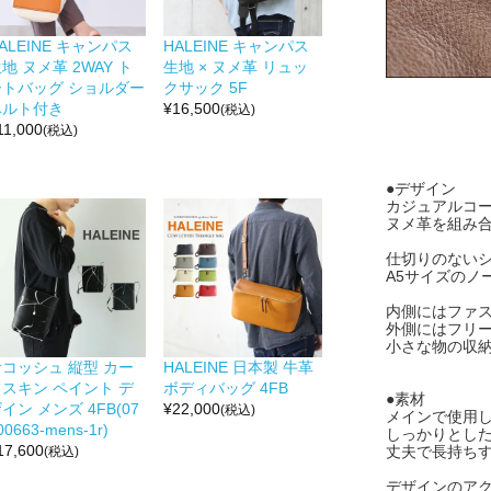
ALEINE キャンパス
HALEINE キャンパス
地 ヌメ革 2WAY ト
生地 × ヌメ革 リュッ
ートバッグ ショルダー
クサック 5F
ベルト付き
¥
16,500
(税込)
11,000
(税込)
●デザイン
カジュアルコー
ヌメ革を組み
仕切りのない
A5サイズのノ
内側にはファス
外側にはフリー
小さな物の収
サコッシュ 縦型 カー
HALEINE 日本製 牛革
フスキン ペイント デ
ボディバッグ 4FB
●素材
イン メンズ 4FB(07
¥
22,000
(税込)
メインで使用
00663-mens-1r)
しっかりとし
17,600
丈夫で長持ち
(税込)
デザインのア