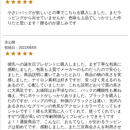
小さいバッグが欲しいとの事でこちらを購入しました。まだラ
ッピングから出せていませんが、色味も上品でしっかりした作
りだと思います！贈るのが楽しみです
非公開
投稿日
2022/06/05
彼氏への誕生日プレゼントに購入しました。まず丁寧な包装に
感動しました。包装も上質でメーカーのものだったので安心し
ました。商品説明に書いてあったとおり、商品の物の良さを実
感しました。ナイロン素材は好きですが、安っぽく見えるのも
あるので、心配していましたが、これも説明どおりで質の良さ
に大満足です。お値段はお手頃なのに、バックの機能性も兼ね
備え、中にポケットがしっかりありました。ブラックを購入し
たのですが、バッグの中は、外側のブラックとは違い、光沢の
あるきれいなグリーンの色見がアクセントカラーでとってもオ
シャレです！！彼も大変気に入ってくれて、使ってくれていま
す!(^^)!質が良いので年齢関係なくプレゼントできそうです
よ！！通販商品で、こんなに「おもてなし」が伝わるラッピン
グは初めてです。感動しました。また三京商会さんを利用させ