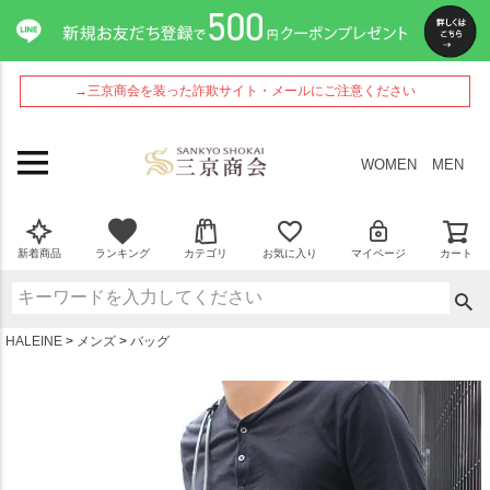
ペー
ジト
ップ
へ
→三京商会を装った詐欺サイト・メールにご注意ください
WOMEN
MEN
新着商品
ランキング
カテゴリ
お気に入り
マイページ
カート
HALEINE
メンズ
バッグ