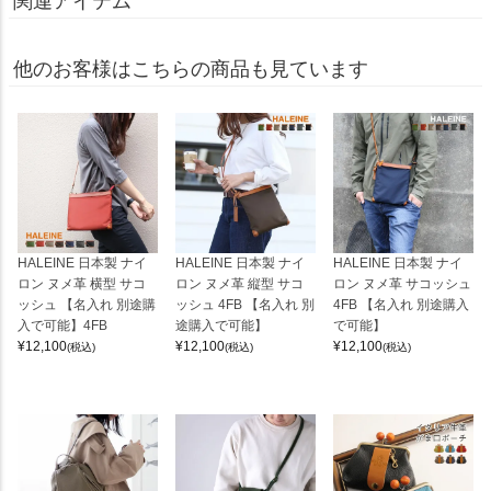
関連アイテム
他のお客様はこちらの商品も見ています
HALEINE 日本製 ナイ
HALEINE 日本製 ナイ
HALEINE 日本製 ナイ
ロン ヌメ革 横型 サコ
ロン ヌメ革 縦型 サコ
ロン ヌメ革 サコッシュ
ッシュ 【名入れ 別途購
ッシュ 4FB 【名入れ 別
4FB 【名入れ 別途購入
入で可能】4FB
途購入で可能】
で可能】
¥
12,100
¥
12,100
¥
12,100
(税込)
(税込)
(税込)