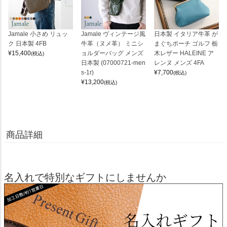
Jamale 小さめ リュッ
Jamale ヴィンテージ風
日本製 イタリア牛革 が
ク 日本製 4FB
牛革（ヌメ革） ミニシ
まぐちポーチ ゴルフ 栃
¥
15,400
ョルダーバッグ メンズ
木レザー HALEINE ア
(税込)
日本製 (07000721-men
レンヌ メンズ 4FA
s-1r)
¥
7,700
(税込)
¥
13,200
(税込)
商品詳細
名入れで特別なギフトにしませんか