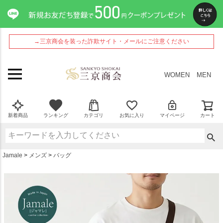
ペー
ジト
ップ
へ
→三京商会を装った詐欺サイト・メールにご注意ください
WOMEN
MEN
新着商品
ランキング
カテゴリ
お気に入り
マイページ
カート
Jamale
メンズ
バッグ