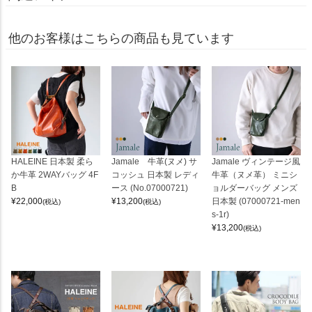
他のお客様はこちらの商品も見ています
HALEINE 日本製 柔ら
Jamale 牛革(ヌメ) サ
Jamale ヴィンテージ風
か牛革 2WAYバッグ 4F
コッシュ 日本製 レディ
牛革（ヌメ革） ミニシ
B
ース (No.07000721)
ョルダーバッグ メンズ
¥
22,000
¥
13,200
日本製 (07000721-men
(税込)
(税込)
s-1r)
¥
13,200
(税込)