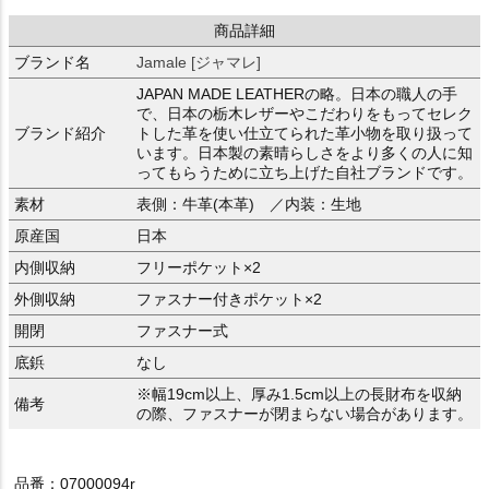
商品詳細
ブランド名
Jamale [ジャマレ]
JAPAN MADE LEATHERの略。日本の職人の手
で、日本の栃木レザーやこだわりをもってセレク
ブランド紹介
トした革を使い仕立てられた革小物を取り扱って
います。日本製の素晴らしさをより多くの人に知
ってもらうために立ち上げた自社ブランドです。
素材
表側：牛革(本革) ／内装：生地
原産国
日本
内側収納
フリーポケット×2
外側収納
ファスナー付きポケット×2
開閉
ファスナー式
底鋲
なし
※幅19cm以上、厚み1.5cm以上の長財布を収納
備考
の際、ファスナーが閉まらない場合があります。
品番：07000094r