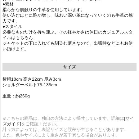
●素材
柔らかな肌触りの牛革を使用しています。
使い込むほどに艶が増し、味わい深い革になっていくのも牛革の魅
力です。
●スタイル
必要なものだけを持ち運ぶ、その軽やかさは休日のカジュアルスタ
イルはもちろん、
ジャケットの下に入れても馴染む薄さなので、出張時などにもお使
い頂けます。
サイズ
横幅18cm 高さ22cm 厚み3cm
ショルダーベルト75-135cm
重量：約260g
※こちらの商品は、独自の方法により採寸しています。詳細は
[サイ
ズガイド]
をご確認ください。
計り方によっては、表記サイズと誤差が生じることがあります。
また、色やサイズにより重さが若干異なる場合があります。