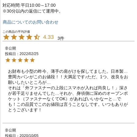
対応時間:平日10:00～17:00
※30分以内の返信にて運用中。
商品についてのお問い合わせ
4.33
3
非公開
投稿日
2022/02/25
お財布も小型の昨今、薄手の肩がけを探してました。日本製…
豊岡カバンがこのお値段！！大満足です♪ただ、1つ、改良をお
願いしたいところが…

それは「外ファスナーの上段にスマホが入れば尚良し！」深さ
が若干足りませんでした…それか、身頃側に深めのオープンポ
ケット（ファスナーなくてOK）があればいいかなーと…で
も！この品質でこのお値段は言うことなしです。いつもありが
とうございます！
非公開
投稿日
2020/10/05