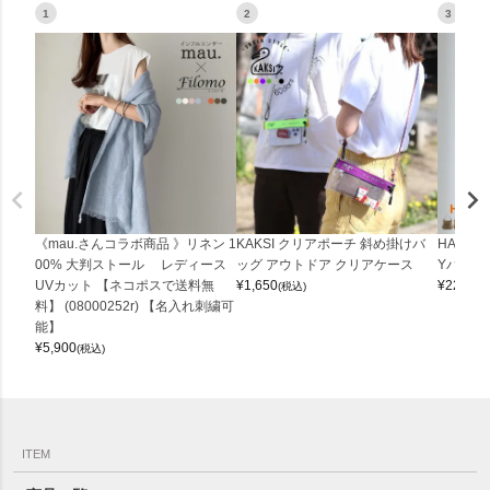
1
2
3
《mau.さんコラボ商品 》リネン 1
KAKSI クリアポーチ 斜め掛けバ
HALEI
00% 大判ストール レディース
ッグ アウトドア クリアケース
Yバッグ 
UVカット 【ネコポスで送料無
¥
1,650
¥
22,000
(税込)
料】 (08000252r) 【名入れ刺繍可
能】
¥
5,900
(税込)
ITEM