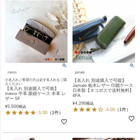
mieno
jamale
※名入れご希望の方は必ず名入れをご購
【名入れ 別途購入で可能】
入ください
Jamale 栃木レザー 印鑑ケース
【名入れ 別途購入で可能】
日本製【ネコポスで送料無料】
mieno 牛革 眼鏡ケース 本革 レ
4FA
ザー 5F
¥
4,290
税込
¥
5,500
税込
4.00
（1件）
5.00
（1件）