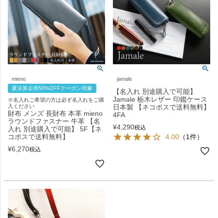
mieno
jamale
夏決算企画50%OFFクーポン対象
【名入れ 別途購入で可能】
Jamale 栃木レザー 印鑑ケース
※名入れご希望の方は必ず名入れをご購
入ください
日本製 【ネコポスで送料無料】
財布 メンズ 長財布 本革 mieno
4FA
ラウンドファスナー 牛革 【名
¥
4,290
税込
入れ 別途購入で可能】 5F【ネ
コポスで送料無料】
4.00
（1件）
¥
6,270
税込