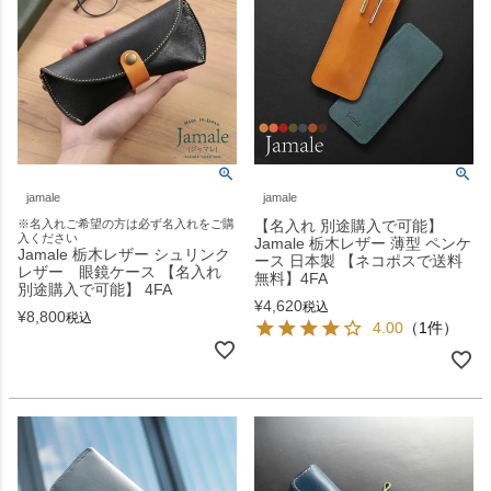
jamale
jamale
※名入れご希望の方は必ず名入れをご購
【名入れ 別途購入で可能】
入ください
Jamale 栃木レザー 薄型 ペンケ
Jamale 栃木レザー シュリンク
ース 日本製 【ネコポスで送料
レザー 眼鏡ケース 【名入れ
無料】4FA
別途購入で可能】 4FA
¥
4,620
税込
¥
8,800
税込
4.00
（1件）