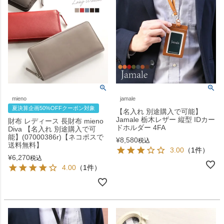
mieno
jamale
夏決算企画50%OFFクーポン対象
【名入れ 別途購入で可能】
Jamale 栃木レザー 縦型 IDカー
財布 レディース 長財布 mieno
ドホルダー 4FA
Diva 【名入れ 別途購入で可
能】(07000386r)【ネコポスで
¥
8,580
税込
送料無料】
3.00
（1件）
¥
6,270
税込
4.00
（1件）