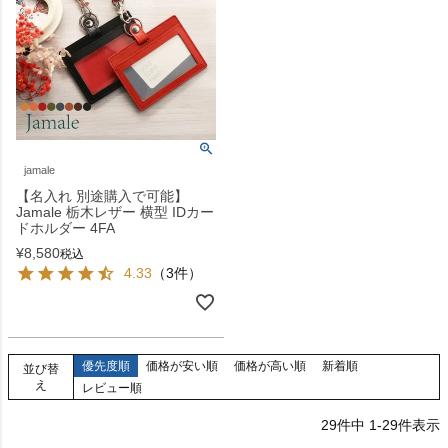
jamale
【名入れ 別途購入で可能】
Jamale 栃木レザー 横型 IDカー
ドホルダー 4FA
¥
8,580
税込
4.33
（3件）
優先度順
価格が安い順
価格が高い順
新着順
並び替
え
レビュー順
29
件中
1
-
29
件表示