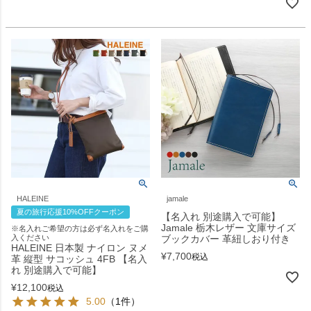
HALEINE
jamale
夏の旅行応援10%OFFクーポン
【名入れ 別途購入で可能】
Jamale 栃木レザー 文庫サイズ
※名入れご希望の方は必ず名入れをご購
入ください
ブックカバー 革紐しおり付き
HALEINE 日本製 ナイロン ヌメ
¥
7,700
税込
革 縦型 サコッシュ 4FB 【名入
れ 別途購入で可能】
¥
12,100
税込
5.00
（1件）