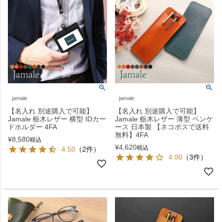
jamale
jamale
【名入れ 別途購入で可能】
【名入れ 別途購入で可能】
Jamale 栃木レザー 横型 IDカー
Jamale 栃木レザー 薄型 ペンケ
ドホルダー 4FA
ース 日本製 【ネコポスで送料
無料】4FA
¥
8,580
税込
¥
4,620
税込
4.50
（2件）
4.00
（3件）