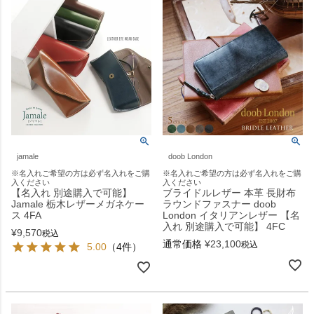
jamale
doob London
※名入れご希望の方は必ず名入れをご購
※名入れご希望の方は必ず名入れをご購
入ください
入ください
【名入れ 別途購入で可能】
ブライドルレザー 本革 長財布
Jamale 栃木レザーメガネケー
ラウンドファスナー doob
ス 4FA
London イタリアンレザー 【名
入れ 別途購入で可能】 4FC
¥
9,570
税込
通常価格
¥
23,100
税込
5.00
（4件）