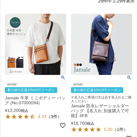
29
件中
1
-
29
件表示
jamale
jamale
夏の旅行応援10%OFFクーポン
夏の旅行応援10%OFFクーポン
Jamale 牛革 ミニボディー バッ
※名入れご希望の方は必ず名入れをご購
入ください
グ (No.07000094)
Jamale 防水レザーショルダー
¥
13,200
バッグ 【名入れ 別途購入で可
税込
能】4FB
4.33
（3件）
¥
18,700
税込
5.00
（1件）