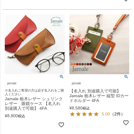
jamale
jamale
※名入れご希望の方は必ず名入れをご購
【名入れ 別途購入で可能】
入ください
Jamale 栃木レザー 縦型 IDカー
Jamale 栃木レザー シュリンク
ドホルダー 4FA
レザー 眼鏡ケース 【名入れ
¥
8,580
別途購入で可能】 4FA
税込
5.00
（2件）
¥
8,800
税込