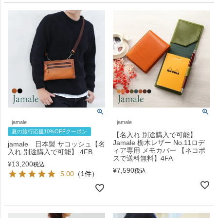
jamale
jamale
夏の旅行応援10%OFFクーポン
【名入れ 別途購入で可能】
Jamale 栃木レザー No.11ロデ
jamale 日本製 サコッシュ【名
ィア専用 メモカバー 【ネコポ
入れ 別途購入で可能】 4FB
スで送料無料】4FA
¥
13,200
税込
¥
7,590
税込
5.00
（1件）