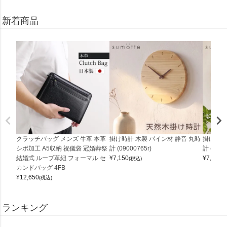
新着商品
クラッチバッグ メンズ 牛革 本革
掛け時計 木製 パイン材 静音 丸時
掛け時計
シボ加工 A5収納 祝儀袋 冠婚葬祭
計 (09000765r)
計 (0900
結婚式 ループ革紐 フォーマル セ
¥
7,150
¥
7,150
(税込)
(
カンドバッグ 4FB
¥
12,650
(税込)
ランキング