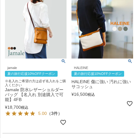
jamale
HALEINE
夏の旅行応援10%OFFクーポン
夏の旅行応援10%OFFクーポン
※名入れご希望の方は必ず名入れをご購
HALEINE 傷に強い 汚れに強い
入ください
サコッシュ
Jamale 防水レザーショルダー
¥
16,500
バッグ 【名入れ 別途購入で可
税込
能】4FB
¥
18,700
税込
5.00
（3件）