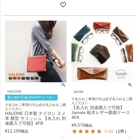
HALEINE
jamale
夏の旅行応援10%OFFクーポン
※名入れご希望の方は必ず名入れをご購
入ください
※名入れご希望の方は必ず名入れをご購
【名入れ 別途購入で可能】
入ください
Jamale 栃木レザー眼鏡ケース
HALEINE 日本製 ナイロン ヌメ
4FA
革 横型 サコッシュ 【名入れ 別
途購入で可能】4FB
¥
9,570
税込
¥
12,100
5.00
（1件）
税込