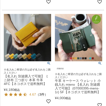
mieno
※名入れご希望の方は必ず名入れをご購
入ください
※名入れご希望の方は必ず名入れをご購
【名入れ 別途購入で可能】 ミ
入ください
ニ財布 三つ折り 本革 牛革
牛革 キーケース ウォレット 小
4FC【ネコポスで送料無料】
銭入れ mieno 【名入れ 別途購
入で可能】 (07000395-mens-
¥
4,180
税込
1r) 5F【ネコポスで送料無料】
4.67
（3件）
¥
4,000
税込