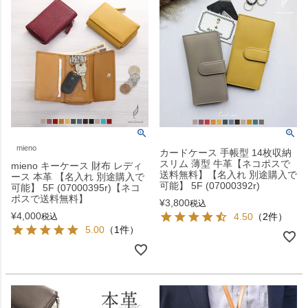
mieno
カードケース 手帳型 14枚収納
スリム 薄型 牛革【ネコポスで
mieno キーケース 財布 レディ
送料無料】【名入れ 別途購入で
ース 本革 【名入れ 別途購入で
可能】 5F (07000392r)
可能】 5F (07000395r)【ネコ
ポスで送料無料】
¥
3,800
税込
¥
4,000
4.50
（2件）
税込
5.00
（1件）