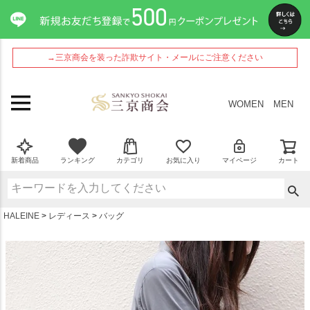
ペー
ジト
ップ
へ
→三京商会を装った詐欺サイト・メールにご注意ください
WOMEN
MEN
新着商品
ランキング
カテゴリ
お気に入り
マイページ
カート
HALEINE
レディース
バッグ