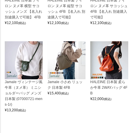
HALEINE 日本製 ナイ
HALEINE 日本製 ナイ
HALEINE 日本製 ナイ
ロン ヌメ革 横型 サコ
ロン ヌメ革 縦型 サコ
ロン ヌメ革 サコッシュ
ッシュ メンズ 【名入れ
ッシュ 4FB 【名入れ 別
4FB 【名入れ 別途購入
別途購入で可能】 4FB
途購入で可能】
で可能】
¥
12,100
¥
12,100
¥
12,100
(税込)
(税込)
(税込)
Jamale ヴィンテージ風
Jamale 小さめ リュッ
HALEINE 日本製 柔ら
牛革（ヌメ革） ミニシ
ク 日本製 4FB
か牛革 2WAYバッグ 4F
ョルダーバッグ メンズ
¥
15,400
B
(税込)
日本製 (07000721-men
¥
22,000
(税込)
s-1r)
¥
13,200
(税込)