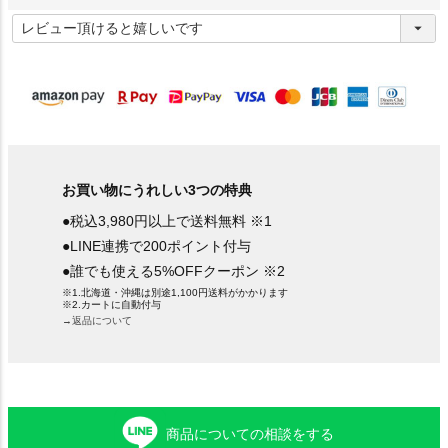
(
必
須
)
お買い物にうれしい3つの特典
●税込3,980円以上で送料無料 ※1
●LINE連携で200ポイント付与
●誰でも使える5%OFFクーポン ※2
※1.北海道・沖縄は別途1,100円送料がかかります
※2.カートに自動付与
→返品について
商品についての相談をする