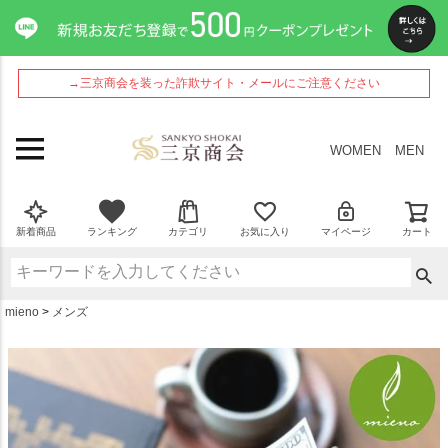
ペー
ジト
ップ
へ
→三京商会を装った詐欺サイト・メールにご注意ください
WOMEN
MEN
新着商品
ランキング
カテゴリ
お気に入り
マイページ
カート
mieno
メンズ