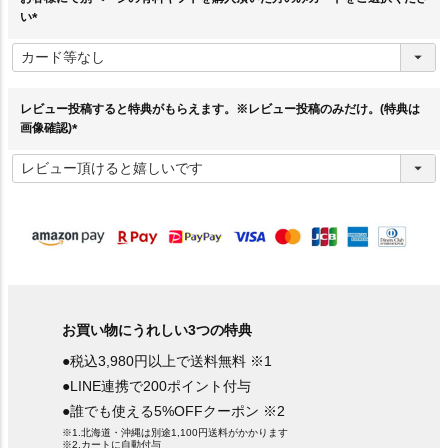
い
(
必
須
)
レビュー投稿すると特典がもらえます。※レビュー投稿のみだけ。(特典は
画像確認)
(
必
須
)
お買い物にうれしい3つの特典
●税込3,980円以上で送料無料 ※1
●LINE連携で200ポイント付与
●誰でも使える5%OFFクーポン ※2
※1.北海道・沖縄は別途1,100円送料がかかります
※2.カートに自動付与