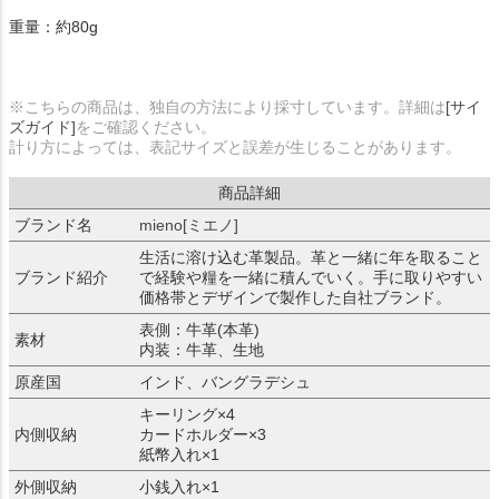
重量：約80g
※こちらの商品は、独自の方法により採寸しています。詳細は
[サイ
ズガイド]
をご確認ください。
計り方によっては、表記サイズと誤差が生じることがあります。
商品詳細
ブランド名
mieno[ミエノ]
生活に溶け込む革製品。革と一緒に年を取ること
ブランド紹介
で経験や糧を一緒に積んでいく。手に取りやすい
価格帯とデザインで製作した自社ブランド。
表側：牛革(本革)
素材
内装：牛革、生地
原産国
インド、バングラデシュ
キーリング×4
内側収納
カードホルダー×3
紙幣入れ×1
外側収納
小銭入れ×1