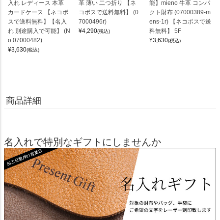
入れ レディース 本革
革 薄い 二つ折り 【ネ
能】mieno 牛革 コンパ
カードケース 【ネコポ
コポスで送料無料】 (0
クト財布 (07000389-m
スで送料無料】【名入
7000496r)
ens-1r) 【ネコポスで送
れ 別途購入で可能】 (N
¥
4,290
料無料】 5F
(税込)
o.07000482)
¥
3,630
(税込)
¥
3,630
(税込)
商品詳細
名入れで特別なギフトにしませんか