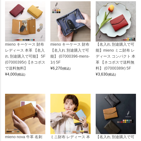
mieno キーケース 財布
mieno キーケース 財布
【名入れ 別途購入で可
レディース 本革 【名入
【名入れ 別途購入で可
能】mieno ミニ財布 レ
れ 別途購入で可能】 5F
能】 (07000396-mens-
ディース コンパクト 本
(07000395r)【ネコポス
1r) 5F
革 【ネコポスで送料無
で送料無料】
¥
6,270
料】 (07000389r) 5F
(税込)
¥
4,000
¥
3,630
(税込)
(税込)
mieno nova 牛革 名刺
ミニ財布 レディース 本
【名入れ 別途購入で可