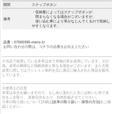
開閉
スナップボタン
・収納量によってはスナップボタンが
閉まらなくなる場合がございますが、
備考
使い込む事により革がなじんでくるので収納し
やすくなります。
品番：07000395-mens-1r
お問い合わせの際は、コチラの品番をお伝えください
※当店で使用している本革は全て本物の革を使用しています。その
為、皮革の模様など掲載画面と異なる場合がございます。また天然
皮革に関してはワシントン条約を元に適正に輸入された商品を販売
しています。
※使用上の注意
本革は水分を嫌いますので、もし水に濡れたときには乾いた布で水
分をふき取り、 直射日光をさけ、自然乾燥させてください。
※革の取り扱いについて詳細は
[皮革の取り扱い・保管の方法]
をご確
認ください。