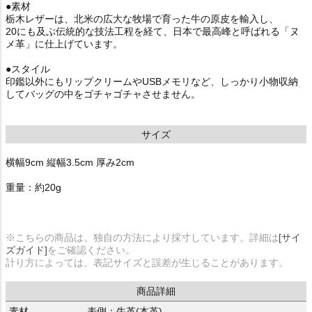
●素材
栃木レザーは、北米の広大な牧場で育った牛の原皮を輸入し、
20にも及ぶ伝統的な技法工程を経て、日本で最高峰と呼ばれる「ヌ
メ革」に仕上げています。
●スタイル
印鑑以外にもリップクリームやUSBメモリなど、しっかり小物収納
してバッグの中をゴチャゴチャさせません。
サイズ
横幅9cm 縦幅3.5cm 厚み2cm
重量：約20g
※こちらの商品は、独自の方法により採寸しています。詳細は
[サイ
ズガイド]
をご確認ください。
計り方によっては、表記サイズと誤差が生じることがあります。
商品詳細
素材
表側：牛革(本革)