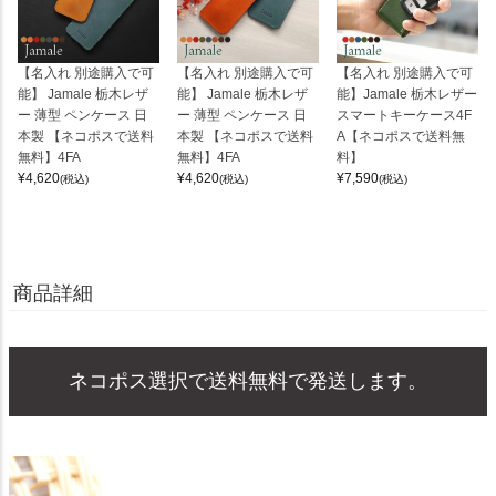
【名入れ 別途購入で可
【名入れ 別途購入で可
【名入れ 別途購入で可
能】 Jamale 栃木レザ
能】 Jamale 栃木レザ
能】Jamale 栃木レザー
ー 薄型 ペンケース 日
ー 薄型 ペンケース 日
スマートキーケース4F
本製 【ネコポスで送料
本製 【ネコポスで送料
A【ネコポスで送料無
無料】4FA
無料】4FA
料】
¥
4,620
¥
4,620
¥
7,590
(税込)
(税込)
(税込)
商品詳細
ネコポス選択で送料無料で発送します。