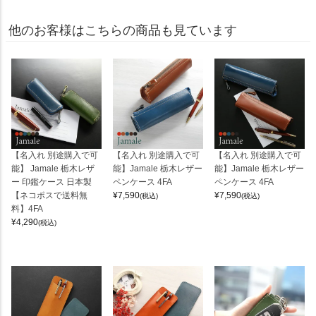
他のお客様はこちらの商品も見ています
【名入れ 別途購入で可
【名入れ 別途購入で可
【名入れ 別途購入で可
能】 Jamale 栃木レザ
能】Jamale 栃木レザー
能】Jamale 栃木レザー
ー 印鑑ケース 日本製
ペンケース 4FA
ペンケース 4FA
【ネコポスで送料無
¥
7,590
¥
7,590
(税込)
(税込)
料】4FA
¥
4,290
(税込)