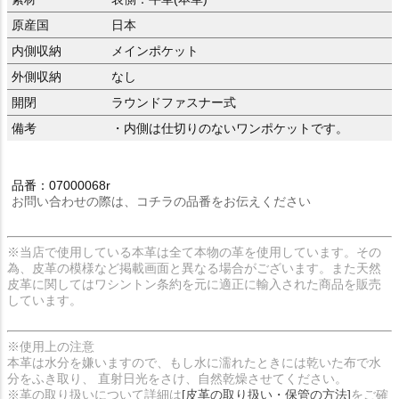
原産国
日本
内側収納
メインポケット
外側収納
なし
開閉
ラウンドファスナー式
備考
・内側は仕切りのないワンポケットです。
品番：07000068r
お問い合わせの際は、コチラの品番をお伝えください
※当店で使用している本革は全て本物の革を使用しています。その
為、皮革の模様など掲載画面と異なる場合がございます。また天然
皮革に関してはワシントン条約を元に適正に輸入された商品を販売
しています。
※使用上の注意
本革は水分を嫌いますので、もし水に濡れたときには乾いた布で水
分をふき取り、 直射日光をさけ、自然乾燥させてください。
※革の取り扱いについて詳細は
[皮革の取り扱い・保管の方法]
をご確