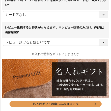
お客様にて別ページの有料ギフトを購入頂いた方のみカードをご選択くださ
い
(
必
須
)
レビュー投稿すると特典がもらえます。※レビュー投稿のみだけ。(特典は
画像確認)
(
必
須
)
名入れで特別なギフトにしませんか