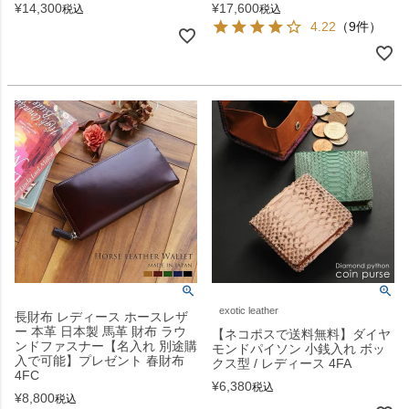
¥
14,300
¥
17,600
税込
税込
4.22
（9件）
exotic leather
長財布 レディース ホースレザ
ー 本革 日本製 馬革 財布 ラウ
【ネコポスで送料無料】ダイヤ
ンドファスナー【名入れ 別途購
モンドパイソン 小銭入れ ボッ
入で可能】プレゼント 春財布
クス型 / レディース 4FA
4FC
¥
6,380
税込
¥
8,800
税込