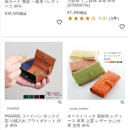
り財布 ミニ財布 本革 4FB
両カード 無双 一枚革 / レディ
(07000579r)
ース 4FA
¥
7,480
税込
¥
38,500
税込
4.00
（1件）
PRAIRIE
exotic leather
PRAIRIE コードバン ボックス
オーストリッチ 長財布 レディ
型 小銭入れ アウトポケット 付
ース 本革 上質 レザー かぶせ
き 4FA
革 女性 4FA