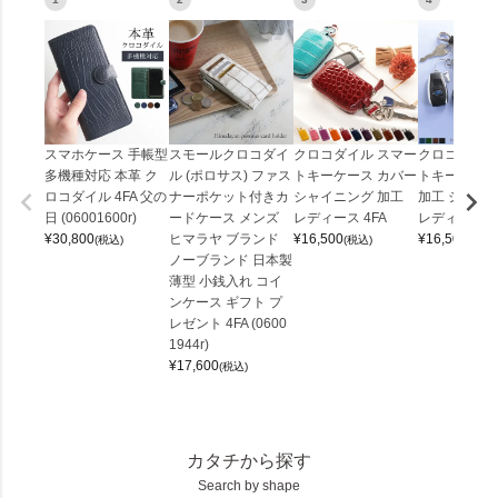
スマホケース 手帳型
スモールクロコダイ
クロコダイル スマー
クロコダイル
多機種対応 本革 ク
ル (ポロサス) ファス
トキーケース カバー
トキーケース
ロコダイル 4FA 父の
ナーポケット付きカ
シャイニング 加工
加工 シルバー
日 (06001600r)
ードケース メンズ
レディース 4FA
レディース 4
¥
30,800
ヒマラヤ ブランド
¥
16,500
¥
16,500
(税込)
(税込)
(税込)
ノーブランド 日本製
薄型 小銭入れ コイ
ンケース ギフト プ
レゼント 4FA (0600
1944r)
¥
17,600
(税込)
カタチから探す
Search by shape