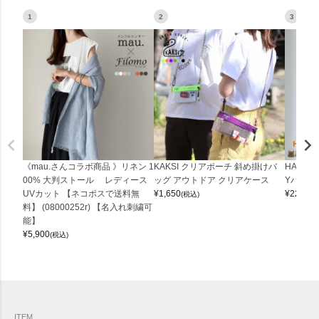
1
2
3
《mau.さんコラボ商品 》リネン 1
KAKSI クリアポーチ 斜め掛けバ
HALEI
00% 大判ストール レディース
ッグ アウトドア クリアケース
Yバッグ 
UVカット 【ネコポスで送料無
¥
1,650
¥
22,000
(税込)
料】 (08000252r) 【名入れ刺繍可
能】
¥
5,900
(税込)
ITEM