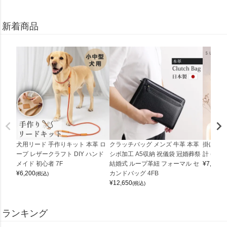
新着商品
犬用リード 手作りキット 本革 ロ
クラッチバッグ メンズ 牛革 本革
掛け時計
ープ レザークラフト DIY ハンド
シボ加工 A5収納 祝儀袋 冠婚葬祭
計 (0900
メイド 初心者 7F
結婚式 ループ革紐 フォーマル セ
¥
7,150
(
¥
6,200
カンドバッグ 4FB
(税込)
¥
12,650
(税込)
ランキング