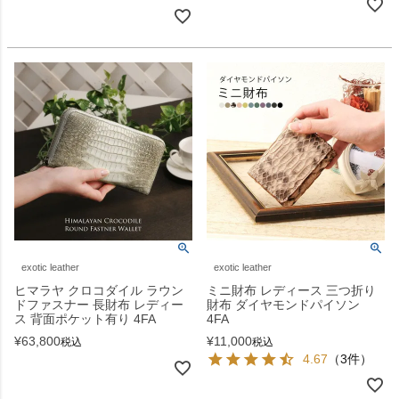
exotic leather
exotic leather
ヒマラヤ クロコダイル ラウン
ミニ財布 レディース 三つ折り
ドファスナー 長財布 レディー
財布 ダイヤモンドパイソン
ス 背面ポケット有り 4FA
4FA
¥
63,800
¥
11,000
税込
税込
4.67
（3件）