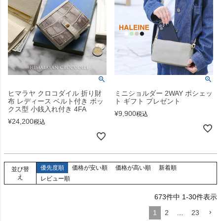
ヒマラヤ クロコダイル 折り財
ミニショルダー 2WAY ポシェッ
布 レディース ベルト付き ボッ
ト ギフト プレゼント
クス型 小銭入れ付き 4FA
¥
9,900
税込
¥
24,200
税込
優先度順
価格が安い順
価格が高い順
新着順
並び替
え
レビュー順
673
件中
1
-
30
件表示
1
2
…
23