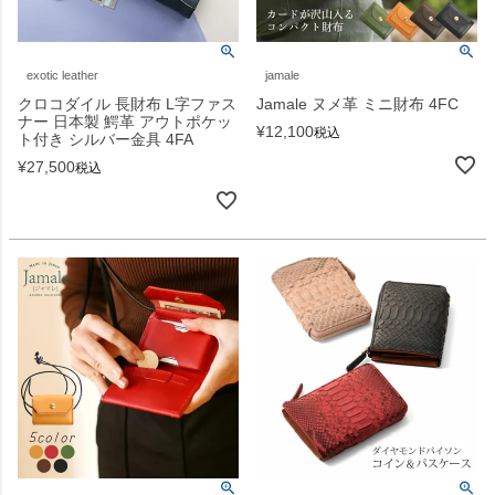
exotic leather
jamale
クロコダイル 長財布 L字ファス
Jamale ヌメ革 ミニ財布 4FC
ナー 日本製 鰐革 アウトポケッ
¥
12,100
税込
ト付き シルバー金具 4FA
¥
27,500
税込