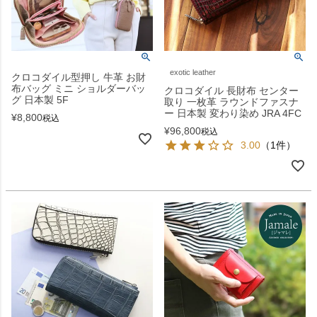
exotic leather
クロコダイル型押し 牛革 お財
布バッグ ミニ ショルダーバッ
クロコダイル 長財布 センター
グ 日本製 5F
取り 一枚革 ラウンドファスナ
ー 日本製 変わり染め JRA 4FC
¥
8,800
税込
¥
96,800
税込
3.00
（1件）