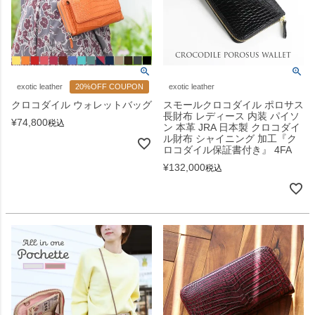
exotic leather
20%OFF COUPON
exotic leather
クロコダイル ウォレットバッグ
スモールクロコダイル ポロサス
長財布 レディース 内装 パイソ
¥
74,800
税込
ン 本革 JRA 日本製 クロコダイ
ル財布 シャイニング 加工『ク
ロコダイル保証書付き』 4FA
¥
132,000
税込