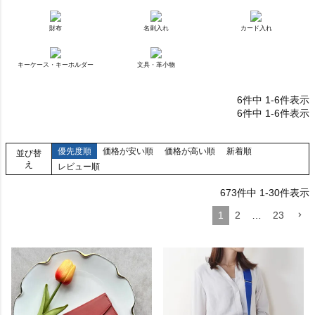
財布
名刺入れ
カード入れ
キーケース・キーホルダー
文具・革小物
6
件中
1
-
6
件表示
6
件中
1
-
6
件表示
優先度順
価格が安い順
価格が高い順
新着順
並び替
え
レビュー順
673
件中
1
-
30
件表示
1
2
…
23