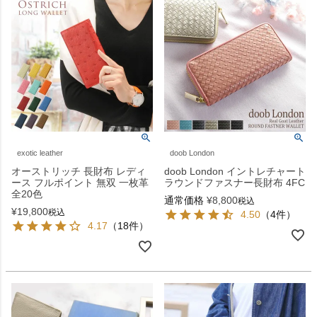
exotic leather
doob London
オーストリッチ 長財布 レディ
doob London イントレチャート
ース フルポイント 無双 一枚革
ラウンドファスナー長財布 4FC
全20色
通常価格
¥
8,800
税込
¥
19,800
税込
4.50
（4件）
4.17
（18件）