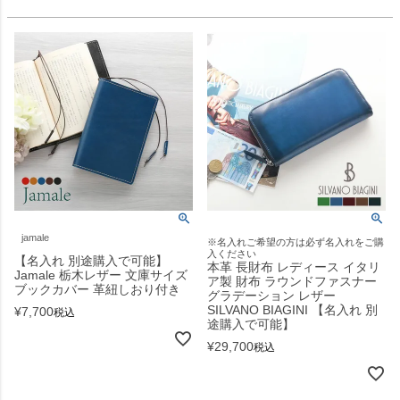
jamale
※名入れご希望の方は必ず名入れをご購
入ください
【名入れ 別途購入で可能】
本革 長財布 レディース イタリ
Jamale 栃木レザー 文庫サイズ
ア製 財布 ラウンドファスナー
ブックカバー 革紐しおり付き
グラデーション レザー
SILVANO BIAGINI 【名入れ 別
¥
7,700
税込
途購入で可能】
¥
29,700
税込