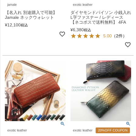
jamale
exotic leather
【名入れ 別途購入で可能】
ダイヤモンドパイソン 小銭入れ
Jamale ネックウォレット
L字ファスナー / レディース
【ネコポスで送料無料】 4FA
¥
12,100
税込
¥
6,380
税込
5.00
（2件）
exotic leather
exotic leather
20%OFF COUPON