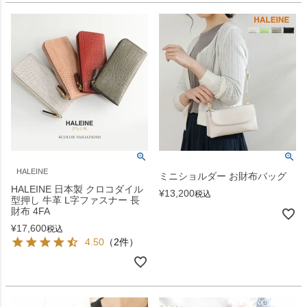
HALEINE
ミニショルダー お財布バッグ
HALEINE 日本製 クロコダイル
¥
13,200
税込
型押し 牛革 L字ファスナー 長
財布 4FA
¥
17,600
税込
4.50
（2件）