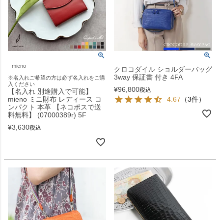
mieno
クロコダイル ショルダーバッグ
3way 保証書 付き 4FA
※名入れご希望の方は必ず名入れをご購
入ください
¥
96,800
税込
【名入れ 別途購入で可能】
mieno ミニ財布 レディース コ
4.67
（3件）
ンパクト 本革 【ネコポスで送
料無料】 (07000389r) 5F
¥
3,630
税込