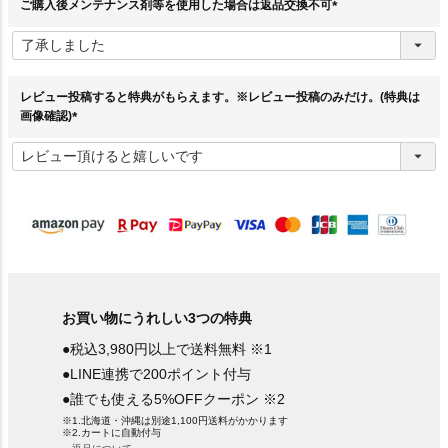
ご購入後メンテナンス剤等を使用した場合は返品交換不可
(
必
須
)
レビュー投稿すると特典がもらえます。※レビュー投稿のみだけ。(特典は
画像確認)
(
必
須
)
お買い物にうれしい3つの特典
●税込3,980円以上で送料無料 ※1
●LINE連携で200ポイント付与
●誰でも使える5%OFFクーポン ※2
※1.北海道・沖縄は別途1,100円送料がかかります
※2.カートに自動付与