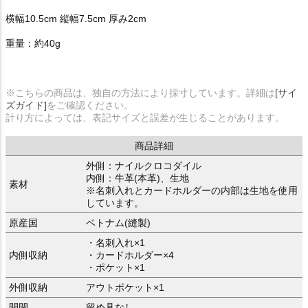
横幅10.5cm 縦幅7.5cm 厚み2cm
重量：約40g
※こちらの商品は、独自の方法により採寸しています。詳細は
[サイ
ズガイド]
をご確認ください。
計り方によっては、表記サイズと誤差が生じることがあります。
商品詳細
外側：ナイルクロコダイル
内側：牛革(本革)、生地
素材
※名刺入れとカードホルダーの内部は生地を使用
しています。
原産国
ベトナム(縫製)
・名刺入れ×1
内側収納
・カードホルダー×4
・ポケット×1
外側収納
アウトポケット×1
開閉
留め具なし