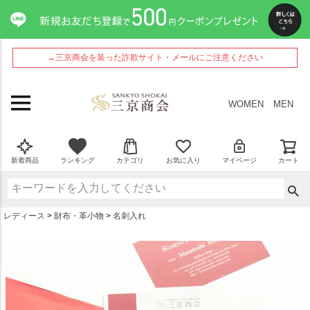
ペー
ジト
ップ
へ
→三京商会を装った詐欺サイト・メールにご注意ください
WOMEN
MEN
新着商品
ランキング
カテゴリ
お気に入り
マイページ
カート
レディース
財布・革小物
名刺入れ