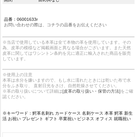
品番：06001633r
お問い合わせの際は、コチラの品番をお伝えください
※当店で使用している本革は全て本物の革を使用しています。その
為、皮革の模様など掲載画面と異なる場合がございます。また天然
皮革に関してはワシントン条約を元に適正に輸入された商品を販売
しています。
※使用上の注意
本革は水分を嫌いますので、もし水に濡れたときには乾いた布で水
分をふき取り、 直射日光をさけ、自然乾燥させてください。
※革の取り扱いについて詳細は
[皮革の取り扱い・保管の方法]
をご確
認ください。
※キーワード：鰐革名刺れ カードケース 名刺ケース 本革 鰐革 新生
活 お祝い プレゼント ギフト 卒業祝い ビジネス オフィス 就職祝い