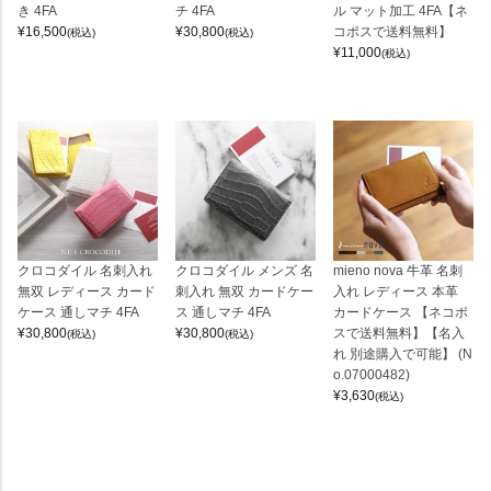
き 4FA
チ 4FA
ル マット加工 4FA【ネ
¥
16,500
¥
30,800
コポスで送料無料】
(税込)
(税込)
¥
11,000
(税込)
クロコダイル 名刺入れ
クロコダイル メンズ 名
mieno nova 牛革 名刺
無双 レディース カード
刺入れ 無双 カードケー
入れ レディース 本革
ケース 通しマチ 4FA
ス 通しマチ 4FA
カードケース 【ネコポ
¥
30,800
¥
30,800
スで送料無料】【名入
(税込)
(税込)
れ 別途購入で可能】 (N
o.07000482)
¥
3,630
(税込)