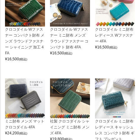
クロコダイル Wファス
クロコダイル Wファス
クロコダイル ミニ財布
ナー コンパクト財布 メ
ナー ミニ財布 メンズ
レディース Wファスナ
ンズ ラウンドファスナ
ラウンドファスナー コ
ー 4FA
ー シャイニング 加工 4
ンパクト 財布 4FA
¥
16,500
(税込)
FA
¥
16,500
(税込)
¥
16,500
(税込)
ミニ財布 メンズ マット
社製 クロコダイル シャ
クロコダイル ミニ財布
クロコダイル 4FA
イニング ミニ財布 メン
レディース キャッシュ
¥
24,200
ズ 4FA
レス コンパクト財布 ギ
(税込)
¥
19,800
フト プレゼント
(税込)