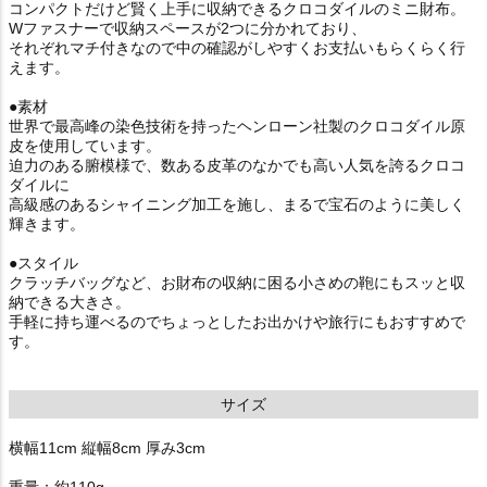
コンパクトだけど賢く上手に収納できるクロコダイルのミニ財布。
Wファスナーで収納スペースが2つに分かれており、
それぞれマチ付きなので中の確認がしやすくお支払いもらくらく行
えます。
●素材
世界で最高峰の染色技術を持ったヘンローン社製のクロコダイル原
皮を使用しています。
迫力のある腑模様で、数ある皮革のなかでも高い人気を誇るクロコ
ダイルに
高級感のあるシャイニング加工を施し、まるで宝石のように美しく
輝きます。
●スタイル
クラッチバッグなど、お財布の収納に困る小さめの鞄にもスッと収
納できる大きさ。
手軽に持ち運べるのでちょっとしたお出かけや旅行にもおすすめで
す。
サイズ
横幅11cm 縦幅8cm 厚み3cm
重量：約110g