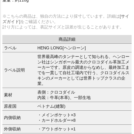
※こちらの商品は、独自の方法により採寸しています。詳細は
[サイ
ズガイド]
をご確認ください。
計り方によっては、表記サイズと誤差が生じることがあります。
商品詳細
ラベル
HENG LONG[ヘンローン]
世界最高峰のタンナーとして知られる、ヘンロー
ン社はシンガポール最大のクロコダイル革加工メ
ーカーです。原皮の調達からなめし、最終加工ま
ラベル説明
でを一貫して自社工場内で行う、クロコダイルス
キンのメーカーとしては世界トップクラスの企
業。
表側：クロコダイル
素材
内装：牛革(本革)、一部生地
原産国
ベトナム(縫製)
・メインポケット×3
内側収納
・カードホルダー×8
外側収納
・アウトポケット×1