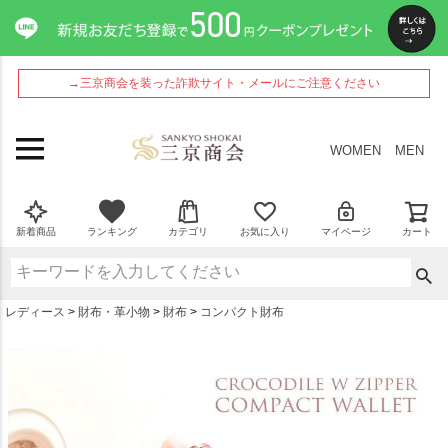
ペー
ジト
ップ
へ
→三京商会を装った詐欺サイト・メールにご注意ください
WOMEN
MEN
新着商品
ランキング
カテゴリ
お気に入り
マイページ
カート
レディース
財布・革小物
財布
コンパクト財布