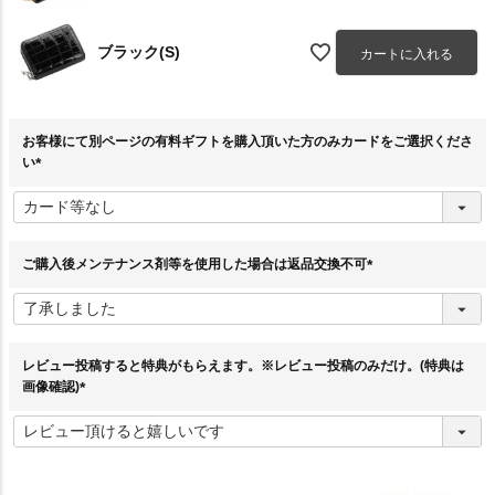
ブラック(S)
カートに入れる
お客様にて別ページの有料ギフトを購入頂いた方のみカードをご選択くださ
い
(
必
須
)
ご購入後メンテナンス剤等を使用した場合は返品交換不可
(
必
須
)
レビュー投稿すると特典がもらえます。※レビュー投稿のみだけ。(特典は
画像確認)
(
必
須
)