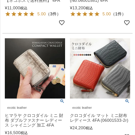
【ネコポスで送料無料】 4FA
(No.06001581) 4FA
¥
11,000
¥
13,200
税込
税込
5.00
（3件）
5.00
（1件）
exotic leather
exotic leather
ヒマラヤ クロコダイル ミニ 財
クロコダイル マット ミニ財布
布 ダブルファスナー レディー
レディース 4FA (06001533-2r)
ス シャイニング 加工 4FA
¥
24,200
税込
¥
16,500
税込