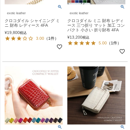
exotic leather
exotic leather
クロコダイル シャイニング ミ
クロコダイル ミニ 財布 レディ
ニ 財布 レディース 4FA
ース 三つ折り マット 加工 コン
パクト 小さい 折り財布 4FA
¥
19,800
税込
¥
13,200
税込
3.00
（1件）
5.00
（1件）