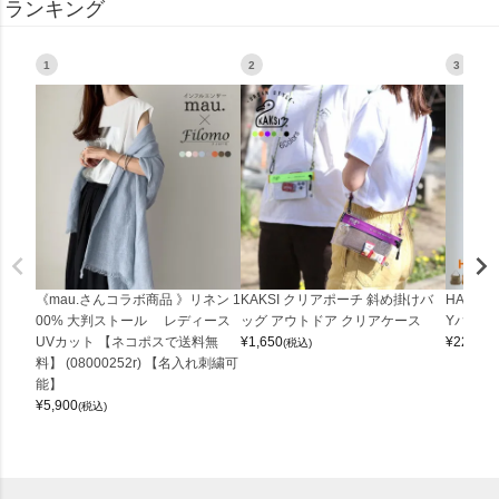
ランキング
1
2
3
《mau.さんコラボ商品 》リネン 1
KAKSI クリアポーチ 斜め掛けバ
HALEI
00% 大判ストール レディース
ッグ アウトドア クリアケース
Yバッグ 
UVカット 【ネコポスで送料無
¥
1,650
¥
22,000
(税込)
料】 (08000252r) 【名入れ刺繍可
能】
¥
5,900
(税込)