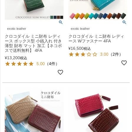
exotic leather
exotic leather
クロコダイル ミニ財布 レディ
クロコダイル ミニ財布 レディ
ース ボックス型 小銭入れ 付き
ース Wファスナー 4FA
薄型 財布 マット 加工【ネコポ
¥
16,500
税込
スで送料無料】 4FA
3.00
（2件）
¥
13,200
税込
5.00
（4件）