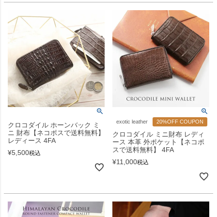
exotic leather
20%OFF COUPON
クロコダイル ホーンバック ミ
ニ 財布【ネコポスで送料無料】
クロコダイル ミニ財布 レディ
レディース 4FA
ース 本革 外ポケット【ネコポ
スで送料無料】 4FA
¥
5,500
税込
¥
11,000
税込