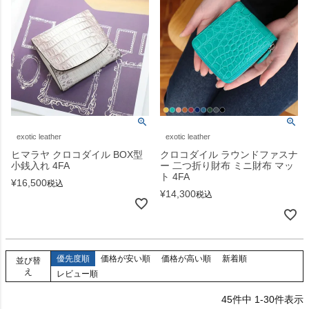
exotic leather
exotic leather
ヒマラヤ クロコダイル BOX型
クロコダイル ラウンドファスナ
小銭入れ 4FA
ー 二つ折り財布 ミニ財布 マッ
ト 4FA
¥
16,500
税込
¥
14,300
税込
優先度順
価格が安い順
価格が高い順
新着順
並び替
え
レビュー順
45
件中
1
-
30
件表示