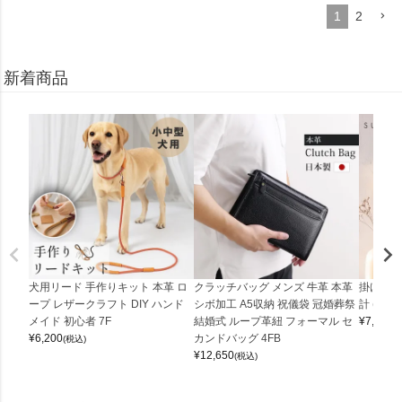
1
2
新着商品
犬用リード 手作りキット 本革 ロ
クラッチバッグ メンズ 牛革 本革
掛け時計
ープ レザークラフト DIY ハンド
シボ加工 A5収納 祝儀袋 冠婚葬祭
計 (0900
メイド 初心者 7F
結婚式 ループ革紐 フォーマル セ
¥
7,150
(
¥
6,200
カンドバッグ 4FB
(税込)
¥
12,650
(税込)