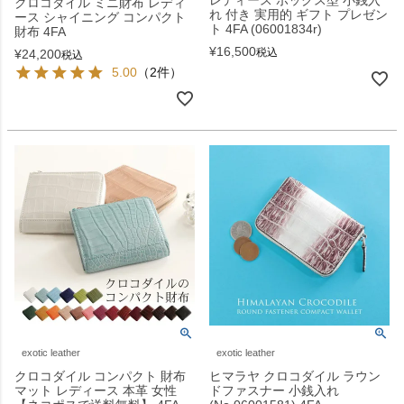
レディース ボックス型 小銭入
クロコダイル ミニ財布 レディ
れ 付き 実用的 ギフト プレゼン
ース シャイニング コンパクト
ト 4FA (06001834r)
財布 4FA
¥
16,500
税込
¥
24,200
税込
5.00
（2件）
exotic leather
exotic leather
クロコダイル コンパクト 財布
ヒマラヤ クロコダイル ラウン
マット レディース 本革 女性
ドファスナー 小銭入れ