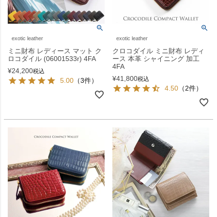
exotic leather
exotic leather
ミニ財布 レディース マット ク
クロコダイル ミニ財布 レディ
ロコダイル (06001533r) 4FA
ース 本革 シャイニング 加工
4FA
¥
24,200
税込
¥
41,800
税込
5.00
（3件）
4.50
（2件）