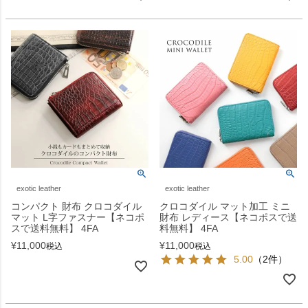
exotic leather
exotic leather
コンパクト 財布 クロコダイル
クロコダイル マット加工 ミニ
マット L字ファスナー【ネコポ
財布 レディース【ネコポスで送
スで送料無料】 4FA
料無料】 4FA
¥
11,000
¥
11,000
税込
税込
5.00
（2件）