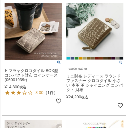
exotic leather
ヒマラヤクロコダイル BOX型
コンパクト財布 コインケース
ミニ財布 レディース ラウンド
(06001939r)
ファスナー クロコダイル 小さ
い 本革 革 シャイニング コンパ
¥
14,300
税込
クト 財布
3.00
（1件）
¥
24,200
税込