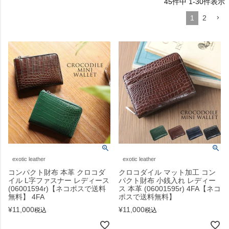
45
件中
1
-
30
件表示
1
2
exotic leather
exotic leather
コンパクト財布 本革 クロコダ
クロコダイル マット加工 コン
イル L字ファスナー レディース
パクト財布 小銭入れ レディー
(06001594r)【ネコポスで送料
ス 本革 (06001595r) 4FA【ネコ
無料】 4FA
ポスで送料無料】
¥
11,000
¥
11,000
税込
税込