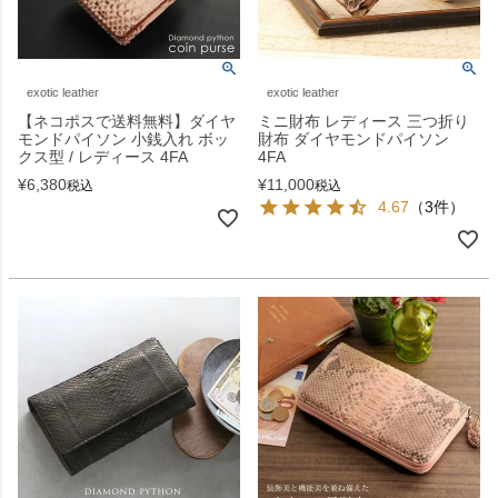
exotic leather
exotic leather
【ネコポスで送料無料】ダイヤ
ミニ財布 レディース 三つ折り
モンドパイソン 小銭入れ ボッ
財布 ダイヤモンドパイソン
クス型 / レディース 4FA
4FA
¥
6,380
¥
11,000
税込
税込
4.67
（3件）