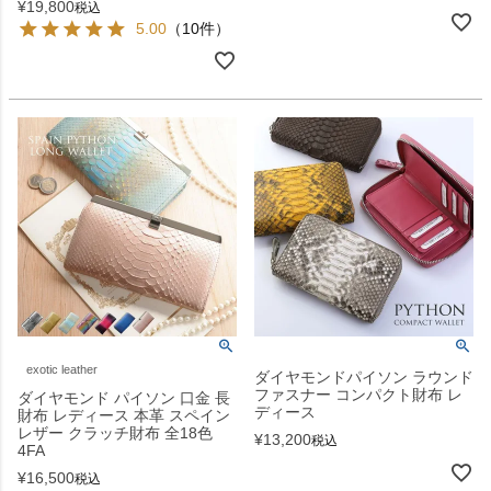
¥
19,800
税込
5.00
（10件）
exotic leather
ダイヤモンドパイソン ラウンド
ファスナー コンパクト財布 レ
ダイヤモンド パイソン 口金 長
ディース
財布 レディース 本革 スペイン
レザー クラッチ財布 全18色
¥
13,200
税込
4FA
¥
16,500
税込