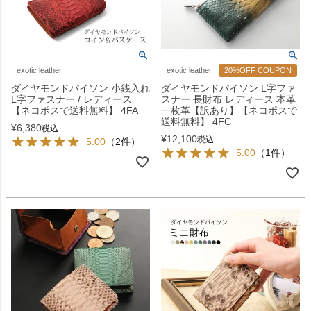
exotic leather
exotic leather
20%OFF COUPON
ダイヤモンドパイソン 小銭入れ
ダイヤモンドパイソン L字ファ
L字ファスナー / レディース
スナー 長財布 レディース 本革
【ネコポスで送料無料】 4FA
一枚革【訳あり】【ネコポスで
送料無料】 4FC
¥
6,380
税込
¥
12,100
税込
5.00
（2件）
5.00
（1件）