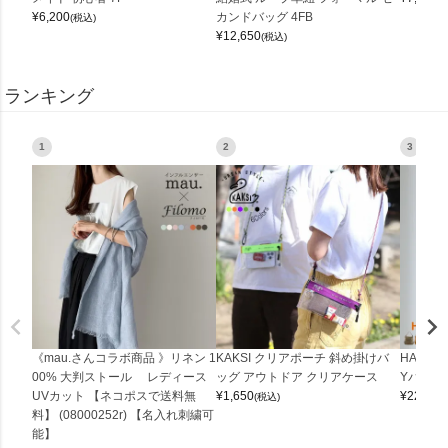
¥
6,200
カンドバッグ 4FB
(税込)
¥
12,650
(税込)
ランキング
1
2
3
《mau.さんコラボ商品 》リネン 1
KAKSI クリアポーチ 斜め掛けバ
HALEI
00% 大判ストール レディース
ッグ アウトドア クリアケース
Yバッグ 
UVカット 【ネコポスで送料無
¥
1,650
¥
22,000
(税込)
料】 (08000252r) 【名入れ刺繍可
能】