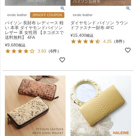
exotic leather
20%OFF COUPON
exotic leather
パイソン 長財布 レディース 軽
ダイヤモンド パイソン ラウン
い 本革 ダイヤモンドパイソン
ドファスナー財布 4FC
レザー 革 女性用 【ネコポスで
¥
15,400
税込
送料無料】 4FA
4.25
（8件）
¥
9,680
税込
3.83
（6件）