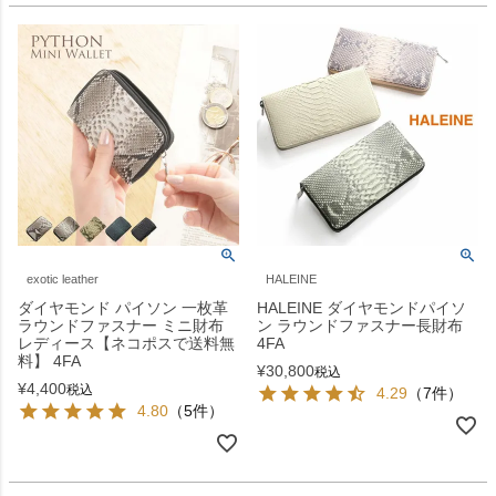
exotic leather
HALEINE
ダイヤモンド パイソン 一枚革
HALEINE ダイヤモンドパイソ
ラウンドファスナー ミニ財布
ン ラウンドファスナー長財布
レディース【ネコポスで送料無
4FA
料】 4FA
¥
30,800
税込
¥
4,400
税込
4.29
（7件）
4.80
（5件）