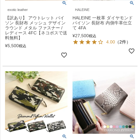
exotic leather
HALEINE
【訳あり】 アウトレット パイ
HALEINE 一枚革 ダイヤモンド
ソン 長財布 メッシュ デザイン
パイソン 長財布 内側牛革仕立
ラウンド メタル ファスナー /
て 4FA
レディース 4FC【ネコポスで送
¥
27,500
税込
料無料】
4.00
（2件）
¥
5,500
税込