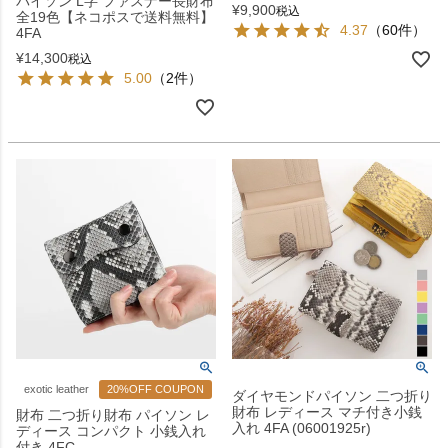
パイソン L字 ファスナー長財布
¥
9,900
税込
全19色【ネコポスで送料無料】
4.37
（60件）
4FA
¥
14,300
税込
5.00
（2件）
exotic leather
20%OFF COUPON
ダイヤモンドパイソン 二つ折り
財布 レディース マチ付き小銭
財布 二つ折り財布 パイソン レ
入れ 4FA (06001925r)
ディース コンパクト 小銭入れ
付き 4FC