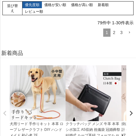
優先度順
価格が安い順
価格が高い順
新着順
並び替
え
レビュー順
79
件中
1
-
30
件表示
1
2
3
新着商品
犬用リード 手作りキット 本革 ロ
クラッチバッグ メンズ 牛革 本革
掛け時計
ープ レザークラフト DIY ハンド
シボ加工 A5収納 祝儀袋 冠婚葬祭
計 (0900
メイド 初心者 7F
結婚式 ループ革紐 フォーマル セ
¥
7,150
(