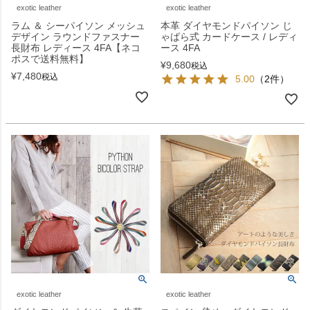
exotic leather
exotic leather
ラム ＆ シーパイソン メッシュ
本革 ダイヤモンドパイソン じ
デザイン ラウンドファスナー
ゃばら式 カードケース / レディ
長財布 レディース 4FA【ネコ
ース 4FA
ポスで送料無料】
¥
9,680
税込
¥
7,480
税込
5.00
（2件）
exotic leather
exotic leather