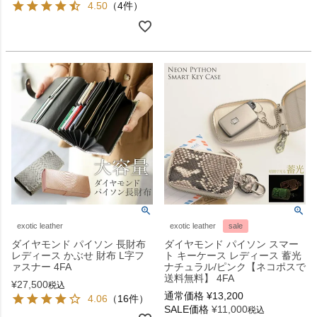
4.50
（4件）
exotic leather
exotic leather
sale
ダイヤモンド パイソン 長財布
ダイヤモンド パイソン スマー
レディース かぶせ 財布 L字フ
ト キーケース レディース 蓄光
ァスナー 4FA
ナチュラル/ピンク【ネコポスで
送料無料】 4FA
¥
27,500
税込
通常価格
¥
13,200
4.06
（16件）
SALE価格
¥
11,000
税込