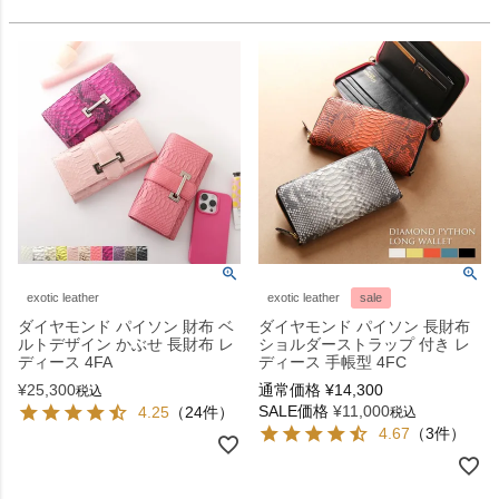
exotic leather
exotic leather
sale
ダイヤモンド パイソン 財布 ベ
ダイヤモンド パイソン 長財布
ルトデザイン かぶせ 長財布 レ
ショルダーストラップ 付き レ
ディース 4FA
ディース 手帳型 4FC
¥
25,300
通常価格
¥
14,300
税込
SALE価格
¥
11,000
4.25
（24件）
税込
4.67
（3件）