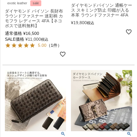
exotic leather
sale
ダイヤモンドパイソン 通帳ケー
ス スキミング防止 印鑑が入る
ダイヤモンド パイソン 長財布
本革 ラウンドファスナー 4FA
ラウンドファスナー 迷彩柄 カ
モフラ レディース 4FA【ネコ
¥
19,800
税込
ポスで送料無料】
通常価格
¥
16,500
SALE価格
¥
11,000
税込
5.00
（1件）