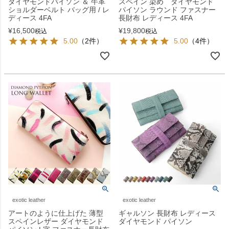
ダイヤモンドパイソン ＆ 牛革
スペイン 染め ダイヤモンド
ショルダーベルト バッグ用 / レ
パイソン ラウンド ファスナー
ディース 4FA
長財布 レディース 4FA
¥
16,500
¥
19,800
税込
税込
5.00
（2件）
5.00
（4件）
exotic leather
exotic leather
アートのように仕上げた 薄型
ギャルソン 長財布 レディース
スペインレザー ダイヤモンド
ダイヤモンド パイソン