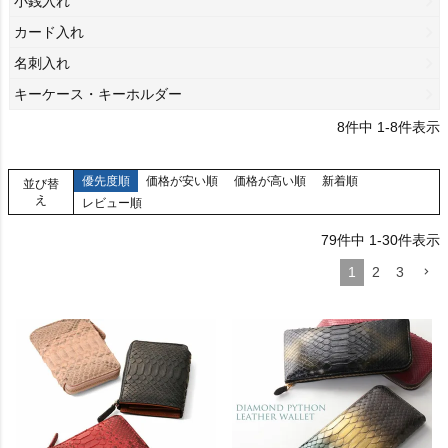
小銭入れ
カード入れ
名刺入れ
キーケース・キーホルダー
8
件中
1
-
8
件表示
優先度順
価格が安い順
価格が高い順
新着順
並び替
え
レビュー順
79
件中
1
-
30
件表示
1
2
3