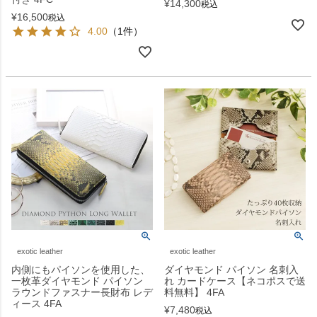
¥
14,300
税込
¥
16,500
税込
4.00
（1件）
exotic leather
exotic leather
内側にもパイソンを使用した、
ダイヤモンド パイソン 名刺入
一枚革ダイヤモンド パイソン
れ カードケース【ネコポスで送
ラウンドファスナー長財布 レデ
料無料】 4FA
ィース 4FA
¥
7,480
税込