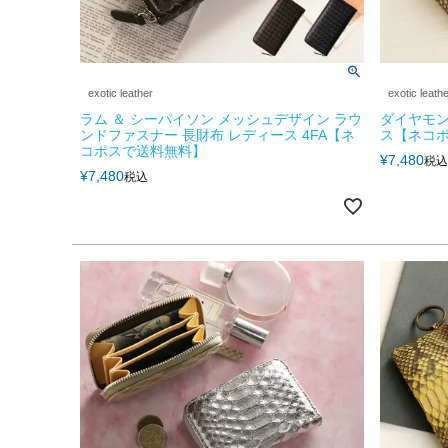
exotic leather
exotic leath
ラム ＆ シーパイソン メッシュデザイン ラウ
ダイヤモン
ンドファスナー 長財布 レディース 4FA【ネ
ス【ネコポ
コポスで送料無料】
¥
7,480
税込
¥
7,480
税込