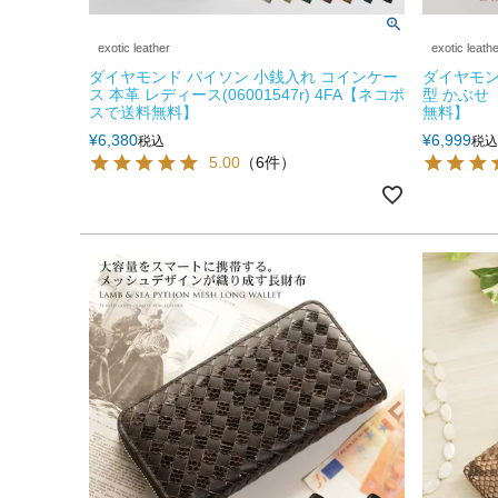
exotic leather
exotic leath
ダイヤモンド パイソン 小銭入れ コインケー
ダイヤモン
ス 本革 レディース(06001547r) 4FA【ネコポ
型 かぶせ
スで送料無料】
無料】
¥
6,380
¥
6,999
税込
税込
5.00
（6件）