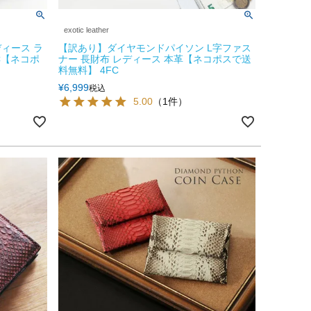
exotic leather
ィース ラ
【訳あり】ダイヤモンドパイソン L字ファス
C【ネコポ
ナー 長財布 レディース 本革【ネコポスで送
料無料】 4FC
¥
6,999
税込
5.00
（1件）