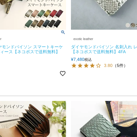
er
exotic leather
ヤモンドパイソン スマートキーケ
ダイヤモンドパイソン 名刺入れ 
レディース【ネコポスで送料無料】
【ネコポスで送料無料】4FA
¥
7,480
税込
3.80
（5件）