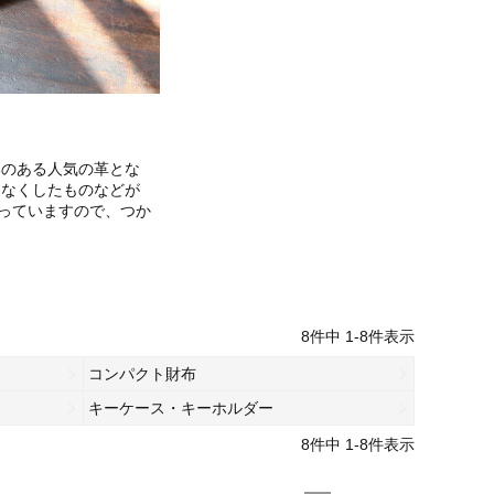
いのある人気の革とな
たなくしたものなどが
なっていますので、つか
8
件中
1
-
8
件表示
コンパクト財布
キーケース・キーホルダー
8
件中
1
-
8
件表示