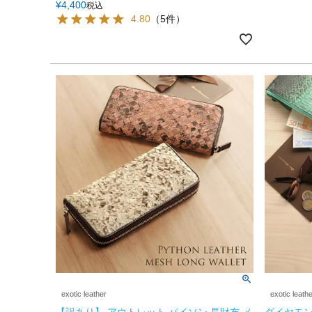
¥
4,400
税込
4.80
（5件）
exotic leather
exotic leath
【訳あり】 アウトレット パイソン 長財布 メ
ダイヤモン