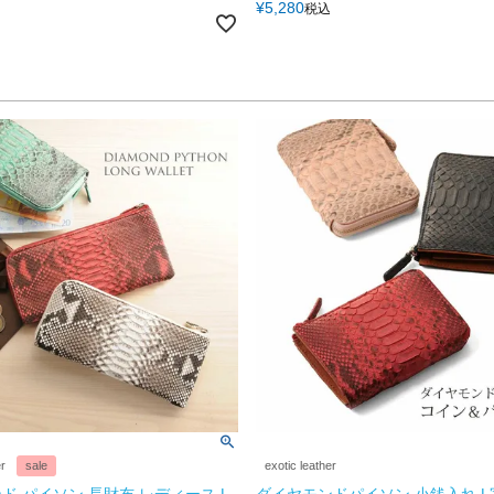
¥
5,280
税込
er
sale
exotic leather
ド パイソン 長財布 レディース L
ダイヤモンドパイソン 小銭入れ 