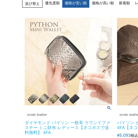
優先度順
価格が安い順
価格が高い順
新着順
並び替え
exotic leather
exotic leath
ダイヤモンド パイソン 一枚革 ラウンドファ
パイソン 
スナー ミニ財布 レディース【ネコポスで送
4FA【ネ
料無料】 4FA
¥
5,093
税込