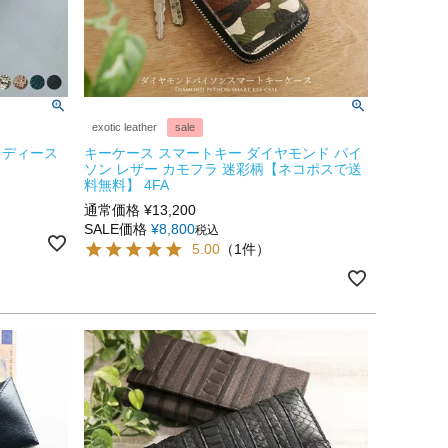
exotic leather
sale
レディース
キーケース スマートキー ダイヤモンド パイ
ソン レザー カモフラ 迷彩柄【ネコポスで送
料無料】 4FA
通常価格
¥
13,200
SALE価格
¥
8,800
税込
5.00
（1件）