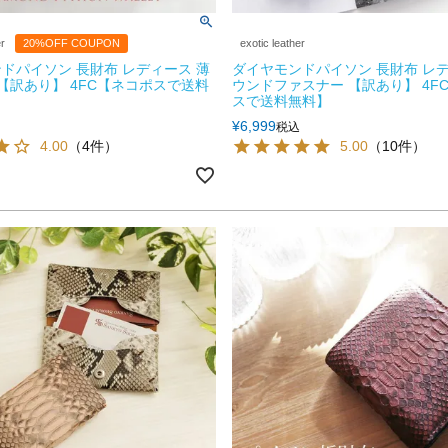
er
20%OFF COUPON
exotic leather
ドパイソン 長財布 レディース 薄
ダイヤモンドパイソン 長財布 レデ
 【訳あり】 4FC【ネコポスで送料
ウンドファスナー 【訳あり】 4F
スで送料無料】
¥
6,999
税込
4.00
（4件）
5.00
（10件）