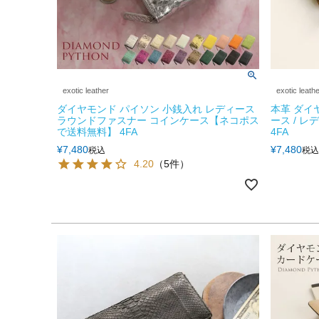
exotic leather
exotic leath
ダイヤモンド パイソン 小銭入れ レディース
本革 ダイ
ラウンドファスナー コインケース【ネコポス
ース / 
で送料無料】 4FA
4FA
¥
7,480
¥
7,480
税込
税込
4.20
（5件）