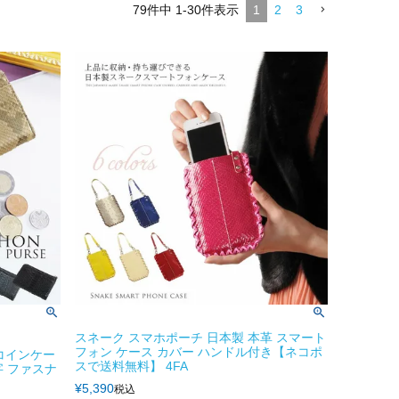
79
件中
1
-
30
件表示
1
2
3
スネーク スマホポーチ 日本製 本革 スマート
フォン ケース カバー ハンドル付き【ネコポ
コインケー
スで送料無料】 4FA
字 ファスナ
¥
5,390
税込