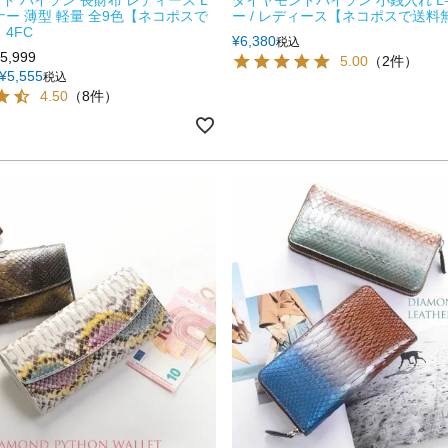
ナー 薄型 軽量 全9色【ネコポスで
ー / レディース【ネコポスで送料無
4FC
¥
6,380
税込
5,999
5.00
（2件）
¥
5,555
税込
4.50
（8件）