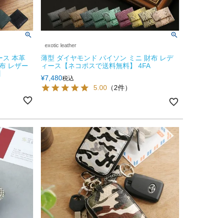
exotic leather
ース 本革
薄型 ダイヤモンド パイソン ミニ 財布 レデ
布 レザー
ィース【ネコポスで送料無料】 4FA
】
¥
7,480
税込
5.00
（2件）