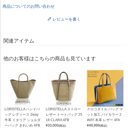
商品についてのお問い合わせ
レビューを書く
関連アイテム
他のお客様はこちらの商品も見ています
LORISTELLA ハンドバ
LORISTELLA ストロー
クロコダイル バッグ マ
ッグ レディース 2way
レザー トートバッグ 25
ット加工 バイカラー 2
牛革 イタリア ショルダ
18 CLARA 4FB
WAY 本革 レザー 4FA
ーバッグ きれいめ 4FB
¥
33,000
¥
49,999
(税込)
(税込)