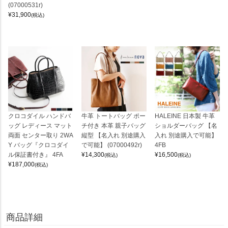
(07000531r)
¥
31,900
(税込)
クロコダイル ハンドバ
牛革 トートバッグ ポー
HALEINE 日本製 牛革
ッグ レディース マット
チ付き 本革 親子バッグ
ショルダーバッグ 【名
両面 センター取り 2WA
縦型 【名入れ 別途購入
入れ 別途購入で可能】
Y バッグ『クロコダイ
で可能】 (07000492r)
4FB
ル保証書付き』 4FA
¥
14,300
¥
16,500
(税込)
(税込)
¥
187,000
(税込)
商品詳細