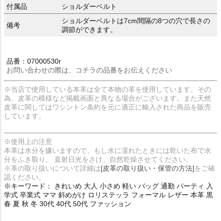
付属品
ショルダーベルト
ショルダーベルトは7cm間隔の8つの穴で長さの
備考
調節ができます。
品番：07000530r
お問い合わせの際は、コチラの品番をお伝えください
※当店で使用している本革は全て本物の革を使用しています。その
為、皮革の模様など掲載画面と異なる場合がございます。また天然
皮革に関してはワシントン条約を元に適正に輸入された商品を販売
しています。
※使用上の注意
本革は水分を嫌いますので、もし水に濡れたときには乾いた布で水
分をふき取り、 直射日光をさけ、自然乾燥させてください。
※革の取り扱いについて詳細は
[皮革の取り扱い・保管の方法]
をご確
認ください。
※キーワード： きれいめ 大人 小さめ 軽い バッグ 通勤 パーティ 入
学式 卒業式 ママ 斜めがけ ロリステッラ フォーマル レザー 本革 黒
春 夏 秋 冬 30代 40代 50代 ファッション