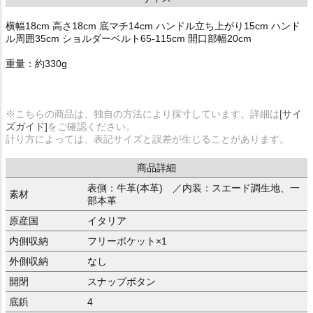
横幅18cm 高さ18cm 底マチ14cm ハンドル立ち上がり15cm ハンド
ル周囲35cm ショルダーベルト65-115cm 開口部幅20cm
重量：約330g
※こちらの商品は、独自の方法により採寸しています。詳細は
[サイ
ズガイド]
をご確認ください。
計り方によっては、表記サイズと誤差が生じることがあります。
商品詳細
表側：牛革(本革) ／内装：スエード調生地、一
素材
部本革
原産国
イタリア
内側収納
フリーポケット×1
外側収納
なし
開閉
スナップボタン
底鋲
4