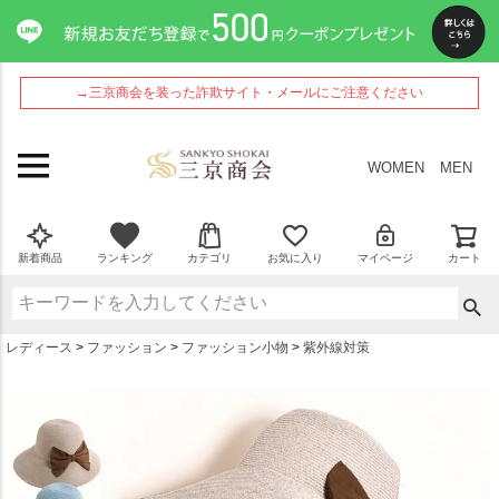
ペー
ジト
ップ
へ
→三京商会を装った詐欺サイト・メールにご注意ください
WOMEN
MEN
新着商品
ランキング
カテゴリ
お気に入り
マイページ
カート
レディース
ファッション
ファッション小物
紫外線対策