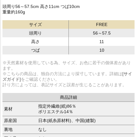
頭周り56～57.5cm 高さ11cm つば10cm
重量約160g
サイズ
FREE
頭周り
56～57.5
高さ
11
つば
10
※天然素材を使用している為、サイズ、お色に若干の個体差があり
ます。
※こちらの商品は、独自の方法により採寸しています。詳細は
[サイ
ズガイド]
をご確認ください。
計り方によっては、表記サイズと誤差が生じることがあります。
商品詳細
指定外繊維(紙)86％
素材
ポリエステル14％
原産国
日本(紙糸原材料)、中国(縫製)
裏地
なし