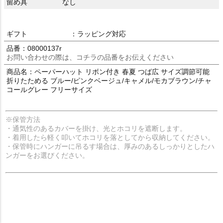
留め具
なし
ギフト
：ラッピング対応
品番：08000137r
お問い合わせの際は、コチラの品番をお伝えください
商品名：ペーパーハット リボン付き 春夏 つば広 サイズ調節可能
折りたためる ブルー/ピンクベージュ/キャメル/モカブラウン/チャ
コールグレー フリーサイズ
※保管方法
・通気性のあるカバーを掛け、光とホコリを遮断します。
・着用したら軽く叩いてホコリを落としてから収納してください。
・保管時にハンガーに吊るす場合は、厚みのあるしっかりとしたハ
ンガーをお選びください。