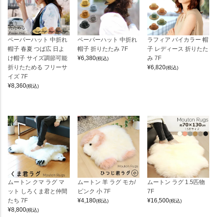
ペーパーハット 中折れ
ペーパーハット 中折れ
ラフィア バイカラー 帽
帽子 春夏 つば広 日よ
帽子 折りたたみ 7F
子 レディース 折りたた
け帽子 サイズ調節可能
¥
6,380
み 7F
(税込)
折りたためる フリーサ
¥
6,820
(税込)
イズ 7F
¥
8,360
(税込)
ムートン クマ ラグ マ
ムートン 羊 ラグ モカ/
ムートン ラグ 1.5匹物
ット しろくま君と仲間
ピンク 小 7F
7F
たち 7F
¥
4,180
¥
16,500
(税込)
(税込)
¥
8,800
(税込)