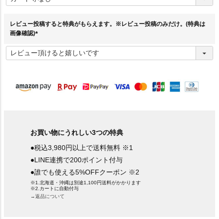
須
)
レビュー投稿すると特典がもらえます。※レビュー投稿のみだけ。(特典は
画像確認)
(
必
須
)
お買い物にうれしい3つの特典
●税込3,980円以上で送料無料 ※1
●LINE連携で200ポイント付与
●誰でも使える5%OFFクーポン ※2
※1.北海道・沖縄は別途1,100円送料がかかります
※2.カートに自動付与
→返品について