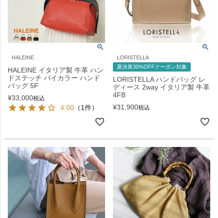
HALEINE
LORISTELLA
夏決算30%OFFクーポン対象
HALEINE イタリア製 牛革 ハン
ドステッチ バイカラー ハンド
LORISTELLA ハンドバッグ レ
バッグ 5F
ディース 2way イタリア製 牛革
4FB
¥
33,000
税込
¥
31,900
4.00
（1件）
税込