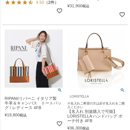
4.50
（2件）
¥
31,900
税込
LORISTELLA
RIPANI/リパーニ イタリア製
牛革＆キャンバス トートバッ
※名入れご希望の方は必ず名入れをご購
グ / レディース 4FB
入ください
【名入れ 別途購入で可能】
¥
19,800
税込
LORISTELLA ハンドバッグ ポ
ーチ付き 4FB
¥
36,300
税込