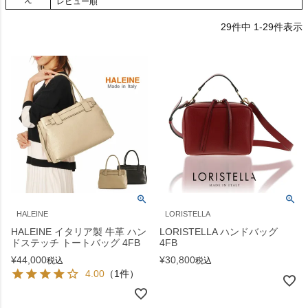
レビュー順
29
件中
1
-
29
件表示
HALEINE
LORISTELLA
HALEINE イタリア製 牛革 ハン
LORISTELLA ハンドバッグ
ドステッチ トートバッグ 4FB
4FB
¥
44,000
¥
30,800
税込
税込
4.00
（1件）