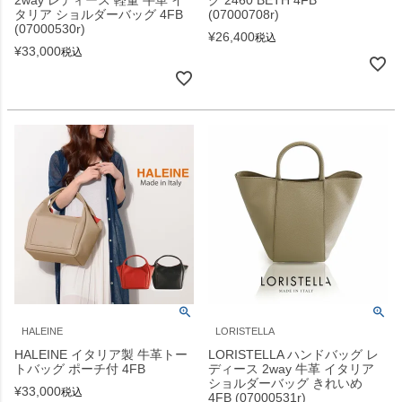
2way レディース 軽量 牛革 イ
グ 2460 BETH 4FB
タリア ショルダーバッグ 4FB
(07000708r)
(07000530r)
¥
26,400
税込
¥
33,000
税込
HALEINE
LORISTELLA
HALEINE イタリア製 牛革トー
LORISTELLA ハンドバッグ レ
トバッグ ポーチ付 4FB
ディース 2way 牛革 イタリア
ショルダーバッグ きれいめ
¥
33,000
税込
4FB (07000531r)