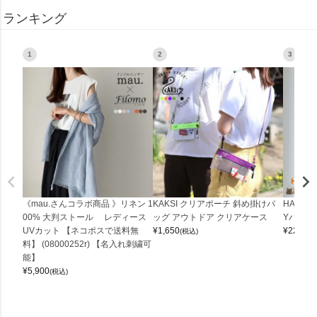
ランキング
1
2
3
《mau.さんコラボ商品 》リネン 1
KAKSI クリアポーチ 斜め掛けバ
HALEI
00% 大判ストール レディース
ッグ アウトドア クリアケース
Yバッグ 
UVカット 【ネコポスで送料無
¥
1,650
¥
22,000
(税込)
料】 (08000252r) 【名入れ刺繍可
能】
¥
5,900
(税込)