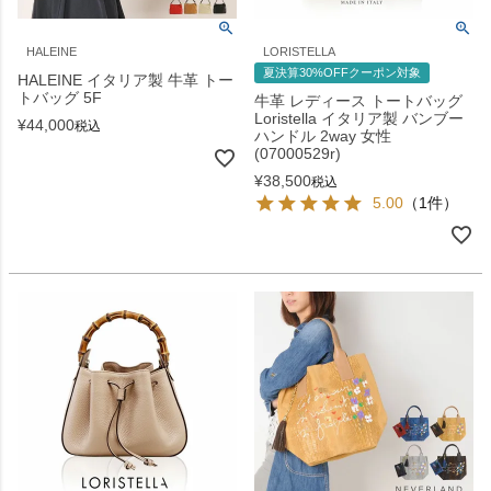
HALEINE
LORISTELLA
夏決算30%OFFクーポン対象
HALEINE イタリア製 牛革 トー
トバッグ 5F
牛革 レディース トートバッグ
Loristella イタリア製 バンブー
¥
44,000
税込
ハンドル 2way 女性
(07000529r)
¥
38,500
税込
5.00
（1件）