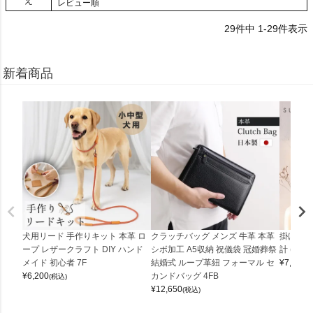
え
レビュー順
29
件中
1
-
29
件表示
新着商品
犬用リード 手作りキット 本革 ロ
クラッチバッグ メンズ 牛革 本革
掛け時計
ープ レザークラフト DIY ハンド
シボ加工 A5収納 祝儀袋 冠婚葬祭
計 (0900
メイド 初心者 7F
結婚式 ループ革紐 フォーマル セ
¥
7,150
(
¥
6,200
カンドバッグ 4FB
(税込)
¥
12,650
(税込)