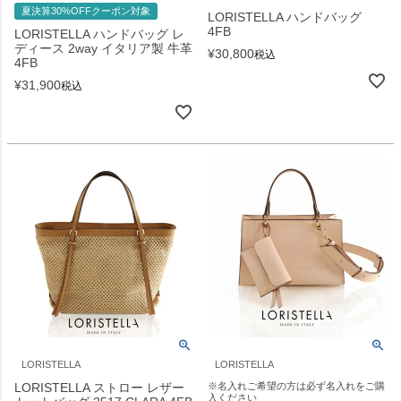
夏決算30%OFFクーポン対象
LORISTELLA ハンドバッグ
4FB
LORISTELLA ハンドバッグ レ
ディース 2way イタリア製 牛革
¥
30,800
税込
4FB
¥
31,900
税込
LORISTELLA
LORISTELLA
LORISTELLA ストロー レザー
※名入れご希望の方は必ず名入れをご購
入ください