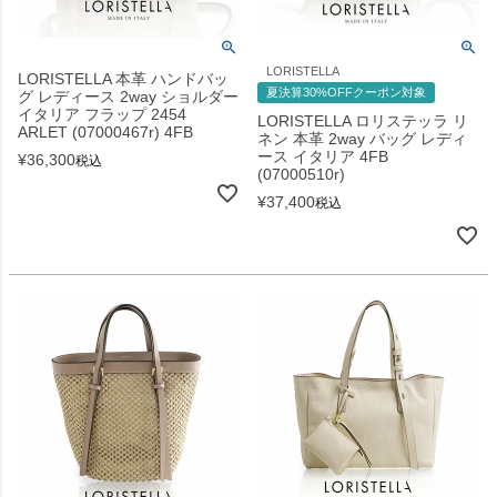
LORISTELLA
LORISTELLA 本革 ハンドバッ
夏決算30%OFFクーポン対象
グ レディース 2way ショルダー
イタリア フラップ 2454
LORISTELLA ロリステッラ リ
ARLET (07000467r) 4FB
ネン 本革 2way バッグ レディ
ース イタリア 4FB
¥
36,300
税込
(07000510r)
¥
37,400
税込