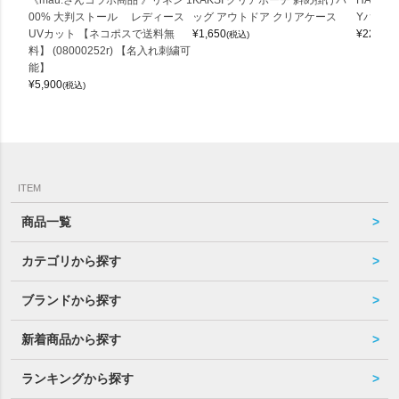
《mau.さんコラボ商品 》リネン 1
KAKSI クリアポーチ 斜め掛けバ
HALEI
00% 大判ストール レディース
ッグ アウトドア クリアケース
Yバッグ 
UVカット 【ネコポスで送料無
¥
1,650
¥
22,000
(税込)
料】 (08000252r) 【名入れ刺繍可
能】
¥
5,900
(税込)
ITEM
商品一覧
カテゴリから探す
ブランドから探す
新着商品から探す
ランキングから探す