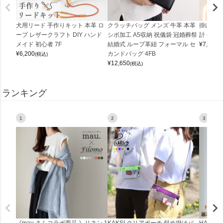
犬用リード 手作りキット 本革 ロ
クラッチバッグ メンズ 牛革 本革
掛け時計
ープ レザークラフト DIY ハンド
シボ加工 A5収納 祝儀袋 冠婚葬祭
計 (0900
メイド 初心者 7F
結婚式 ループ革紐 フォーマル セ
¥
7,150
(
¥
6,200
カンドバッグ 4FB
(税込)
¥
12,650
(税込)
ランキング
1
2
3