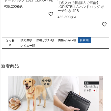
トートバッグ 2517 CLARA 4FB
【名入れ 別途購入で可能】
¥
35,200
LORISTELLA ハンドバッグ ポ
税込
ーチ付き 4FB
¥
36,300
税込
優先度順
価格が安い順
価格が高い順
新着順
並び替
え
レビュー順
新着商品