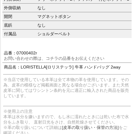
外側収納
なし
開閉
マグネットボタン
底鋲
なし
付属品
ショルダーベルト
品番：07000402r
お問い合わせの際は、コチラの品番をお伝えください
商品名：LORISTELLA[ロリステッラ] 牛革 ハンドバッグ 2way
※当店で使用している本革は全て本物の革を使用しています。その
為、皮革の模様など掲載画面と異なる場合がございます。また天然
皮革に関してはワシントン条約を元に適正に輸入された商品を販売
しています。
※使用上の注意
本革は水分を嫌いますので、もし水に濡れたときには乾いた布で水
分をふき取り、 直射日光をさけ、自然乾燥させてください。
※革の取り扱いについて詳細は
[皮革の取り扱い・保管の方法]
をご
確認ください。