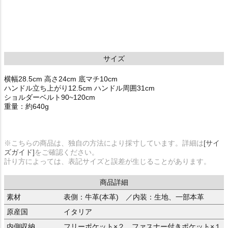
サイズ
横幅28.5cm 高さ24cm 底マチ10cm
ハンドル立ち上がり12.5cm ハンドル周囲31cm
ショルダーベルト90~120cm
重量：約640g
※こちらの商品は、独自の方法により採寸しています。詳細は
[サイ
ズガイド]
をご確認ください。
計り方によっては、表記サイズと誤差が生じることがあります。
商品詳細
素材
表側：牛革(本革) ／内装：生地、一部本革
原産国
イタリア
内側収納
フリーポケット×２、ファスナー付きポケット×１