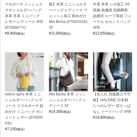
マホポーチ メッシュス
能】本革 ミニショルダ
牛革 本革 シボ加工 A5
マホショルダーバッグ
ーバッグ レディース ウ
収納 祝儀袋 冠婚葬祭
本革 羊革 ミニバッグ
ォッシュ加工 斜めがけ
結婚式 ループ革紐 フォ
レザー レディース 4FB
Mia Borsa (07000333r)
ーマル セカンドバッグ
(07000677r)
5F
4FB
¥
9,900
¥
11,000
¥
12,650
(税込)
(税込)
(税込)
mieno spira 本革 ミニ
Mia Borsa 本革 メッシ
【名入れ 別途購入で可
ショルダーバッグ レデ
ュショルダーバッグ レ
能】HALEINE 日本製
ィース スマホポーチ 斜
ディース 5F
たつのレザー 切りっぱ
めがけ ミニバッグ ポシ
¥
14,300
なし トートバッグ 4FB
(税込)
ェット レザー (070005
¥
19,800
(税込)
03r)
¥
7,150
(税込)