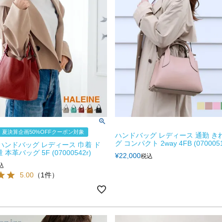
夏決算企画50%OFFクーポン対象
ハンドバッグ レディース 通勤 き
グ コンパクト 2way 4FB (0700051
E ハンドバッグ レディース 巾着 ド
本革バッグ 5F (07000542r)
¥
22,000
税込
込
5.00
（1件）