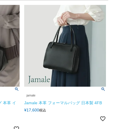
jamale
グ 本革 イ
Jamale 本革 フォーマルバッグ 日本製 4FB
¥
17,600
税込