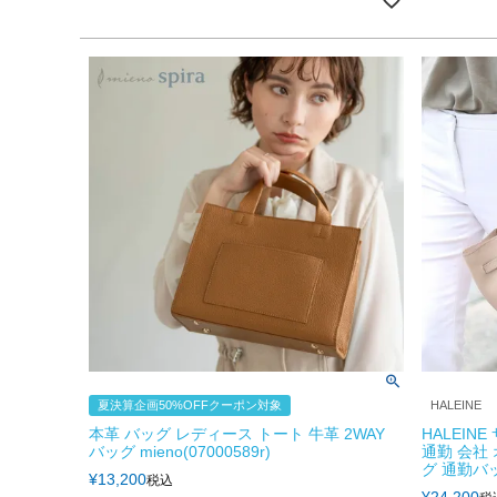
夏決算企画50%OFFクーポン対象
HALEINE
本革 バッグ レディース トート 牛革 2WAY
HALEIN
バッグ mieno(07000589r)
通勤 会社
グ 通勤バッ
¥
13,200
税込
¥
24,200