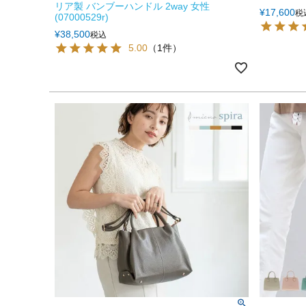
リア製 バンブーハンドル 2way 女性
¥
17,600
税
(07000529r)
¥
38,500
税込
5.00
（1件）