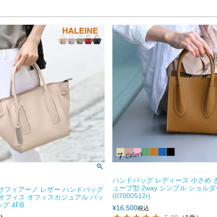
ハンドバッグ レディース 小さめ 
ューブ型 2way シンプル ショルダー
E サフィアーノ レザー ハンドバッグ
(07000512r)
 オフィス オフィスカジュアル バッ
グ 4FB
¥
16,500
税込