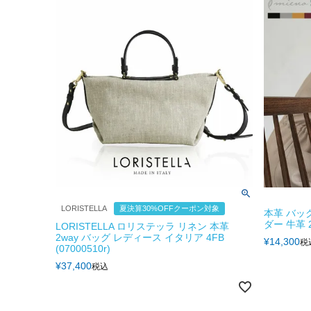
LORISTELLA
夏決算30%OFFクーポン対象
本革 バッ
ダー 牛革 2
LORISTELLA ロリステッラ リネン 本革
2way バッグ レディース イタリア 4FB
¥
14,300
税
(07000510r)
¥
37,400
税込