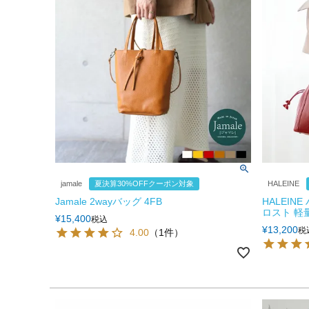
jamale
夏決算30%OFFクーポン対象
HALEINE
Jamale 2wayバッグ 4FB
HALEIN
ロスト 軽量 
¥
15,400
税込
¥
13,200
税
4.00
（1件）