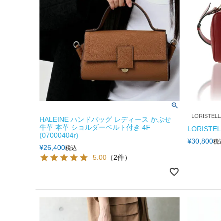
LORISTELL
HALEINE ハンドバッグ レディース かぶせ
牛革 本革 ショルダーベルト付き 4F
LORISTE
(07000404r)
¥
30,800
税
¥
26,400
税込
5.00
（2件）