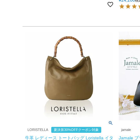
税
LORISTELLA
夏決算30%OFFクーポン対象
jamale
牛革 レディース トートバッグ Loristella イタ
Jamale