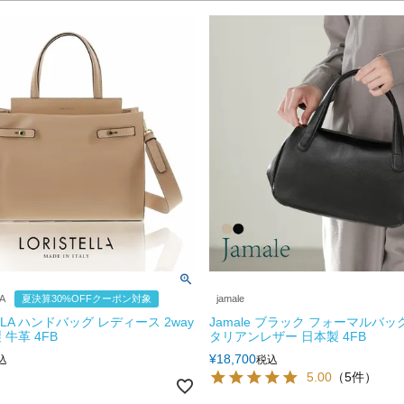
A
夏決算30%OFFクーポン対象
jamale
ELLA ハンドバッグ レディース 2way
Jamale ブラック フォーマルバッ
牛革 4FB
タリアンレザー 日本製 4FB
¥
18,700
込
税込
5.00
（5件）