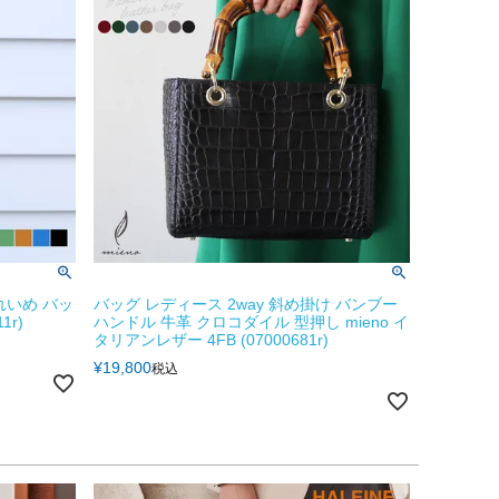
れいめ バッ
バッグ レディース 2way 斜め掛け バンブー
1r)
ハンドル 牛革 クロコダイル 型押し mieno イ
タリアンレザー 4FB (07000681r)
¥
19,800
税込