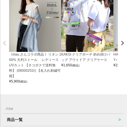
《mau.さんコラボ商品 》リネン 1
KAKSI クリアポーチ 斜め掛けバ
HALEI
00% 大判ストール レディース
ッグ アウトドア クリアケース
Yバッグ 
UVカット 【ネコポスで送料無
¥
1,650
¥
22,000
(税込)
料】 (08000252r) 【名入れ刺繍可
能】
¥
5,900
(税込)
ITEM
商品一覧