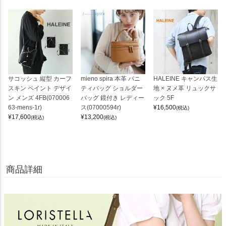
サコッシュ 縦型 カーフ
mieno spira 本革 バニ
HALEINE キャンパス生
スキン ペイント デザイ
ティバッグ ショルダー
地 × ヌメ革 リュックサ
ン メンズ 4FB(070006
バッグ 鏡付き レディー
ック 5F
63-mens-1r)
ス(07000594r)
¥
16,500
(税込)
¥
17,600
¥
13,200
(税込)
(税込)
商品詳細