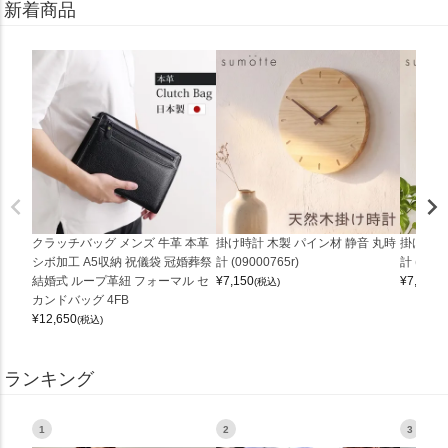
新着商品
クラッチバッグ メンズ 牛革 本革
掛け時計 木製 パイン材 静音 丸時
掛け時計
シボ加工 A5収納 祝儀袋 冠婚葬祭
計 (09000765r)
計 (0900
結婚式 ループ革紐 フォーマル セ
¥
7,150
¥
7,150
(税込)
(
カンドバッグ 4FB
¥
12,650
(税込)
ランキング
1
2
3