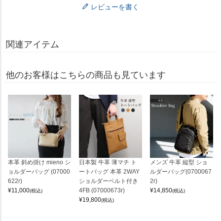
レビューを書く
関連アイテム
他のお客様はこちらの商品も見ています
本革 斜め掛け mieno シ
日本製 牛革 薄マチ ト
メンズ 牛革 縦型 ショ
ョルダーバッグ (07000
ートバッグ 本革 2WAY
ルダーバッグ(0700067
622r)
ショルダーベルト付き
2r)
¥
11,000
4FB (07000673r)
¥
14,850
(税込)
(税込)
¥
19,800
(税込)