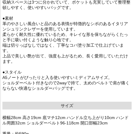
収納スペースは3つに分かれていて、ポケットも充実していて整理整
頓しやすく、使いやすいバッグです。
●素材
革のやさしい風合いと品のある表情が特徴的なシボのあるイタリア
ンシュリンクレザーを使用しています。
柔らかく耐久性に優れているため、キレイな形を保ちながらくたっ
と手に吸い付くような触り心地です。
端は切りっぱなしではなく、丁寧なコバ塗り加工で仕上げていま
す。
上品で美しい艶が出て、強度も上がるため、長く愛用していただけ
ます。
●スタイル
A5ノートがぴったりと入る使いやすいミディアムサイズ。
ショルダーベルト付きなので2wayで持て、太めのベルトで肩が痛く
ならない快適なショルダーバッグです。
サイズ
横幅28cm 高さ19cm 底マチ12cm ハンドル立ち上がり10cm ハンド
ル周囲32cm ショルダーベルト96-118cm 開口部幅23cm
重量：約590g