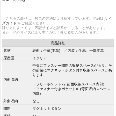
※こちらの商品は、独自の方法により採寸しています。詳細は
[サイ
ズガイド]
をご確認ください。
計り方によっては、表記サイズと誤差が生じることがあります。
また、色やサイズにより重さが若干異なる場合があります。
商品詳細
素材
表側：牛革(本革) ／内装：生地、一部本革
原産国
イタリア
中央にファスナー開閉の収納スペースがあり、そ
の前後にマグネットボタン付き収納スペースがあ
ります。
内側収納
・フリーポケット×2(前面収納スペース内部)
・ファスナー付きポケット×1(背面収納スペース
内部)
外側収納
なし
開閉
マグネットボタン
底鋲
なし