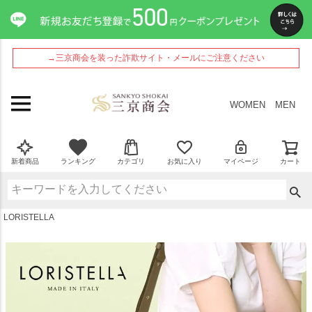
ペー
ジト
ップ
へ
→三京商会を装った詐欺サイト・メールにご注意ください
WOMEN
MEN
新着商品
ランキング
カテゴリ
お気に入り
マイページ
カート
LORISTELLA