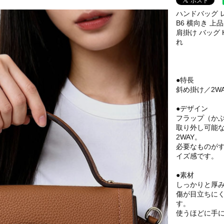
ハンドバッグ レ
B6 横向き 上
肩掛け バッグ 
れ
●特長
斜め掛け／2W
●デザイン
フラップ（か
取り外し可能
2WAY。
必要なものがす
イズ感です。
●素材
しっかりと厚
傷が目立ちに
す。
使うほどに手