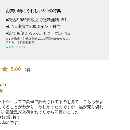
お買い物にうれしい3つの特典
●税込3,980円以上で送料無料 ※1
●LINE連携で200ポイント付与
●誰でも使える5%OFFクーポン ※2
※1.北海道・沖縄は別途1,100円送料がかかります
※2.カートに自動付与
→返品について
5.00
2
4/21
クトショップで高値で販売されてるのを見て、こちらがよ
してることがわかり、欲しかったのですが、黒が売り切れ
が、最近黒が入荷されてたから即買いました！

後に到着！
