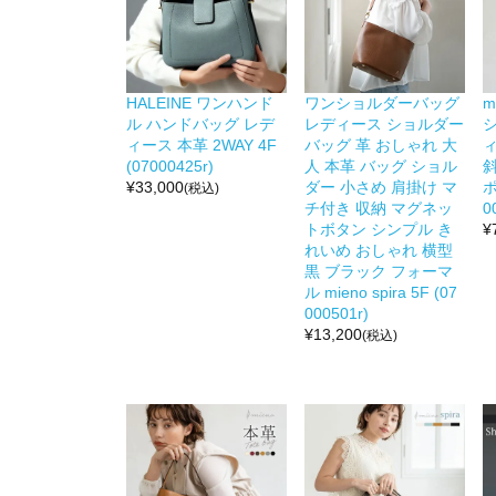
HALEINE ワンハンド
ワンショルダーバッグ
m
ル ハンドバッグ レデ
レディース ショルダー
ィース 本革 2WAY 4F
バッグ 革 おしゃれ 大
(07000425r)
人 本革 バッグ ショル
¥
33,000
ダー 小さめ 肩掛け マ
ポ
(税込)
チ付き 収納 マグネッ
0
トボタン シンプル き
¥
れいめ おしゃれ 横型
黒 ブラック フォーマ
ル mieno spira 5F (07
000501r)
¥
13,200
(税込)