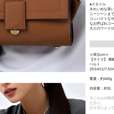
●スタイル
きれいめな装
ニーシーンま
コンパクトな
なお呼ばれコ
大人のワード
≪単位cm≫
【サイズ】 横
ベルト
25/14/11/7.5/2
重量：約440g
内容量：約3L
※こちらの商
ださい。
計り方によっ