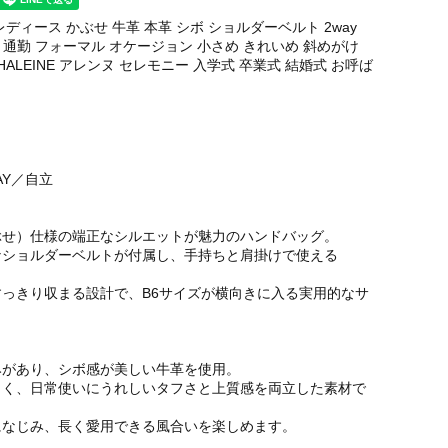
ディース かぶせ 牛革 本革 シボ ショルダーベルト 2way
品 通勤 フォーマル オケージョン 小さめ きれいめ 斜めがけ
HALEINE アレンヌ セレモニー 入学式 卒業式 結婚式 お呼ば
AY／自立
ぶせ）仕様の端正なシルエットが魅力のハンドバッグ。
なショルダーベルトが付属し、手持ちと肩掛けで使える
っきり収まる設計で、B6サイズが横向きに入る実用的なサ
みがあり、シボ感が美しい牛革を使用。
くく、日常使いにうれしいタフさと上質感を両立した素材で
になじみ、長く愛用できる風合いを楽しめます。