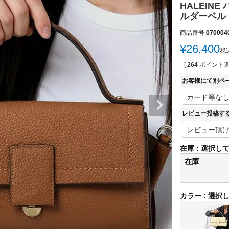
HALEIN
ルダーベルト付き
商品番号
070004
¥
26,400
税
[
264
ポイント進
お客様にて別ペ
レビュー投稿す
在庫
選択し
在庫
カラー
選択