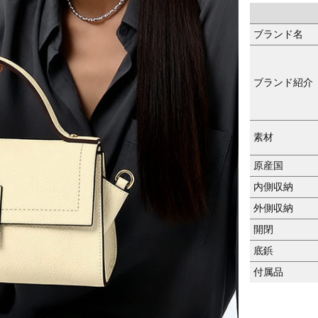
ブランド名
ブランド紹介
素材
原産国
内側収納
外側収納
開閉
底鋲
付属品