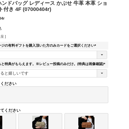
E ハンドバッグ レディース かぶせ 牛革 本革 ショ
 4F (07000404r)
04r
込
呈 ]
ージの有料ギフトを購入頂いた方のみカードをご選択ください
(
必
須
ると特典がもらえます。※レビュー投稿のみだけ。(特典は画像確認)
)
(
必
須
てください
)
してください