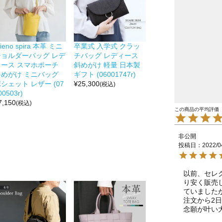
ieno spira 本革 ミニ
卒業式 入学式 クラッ
ショルダーバッグ レデ
チバッグ レディース
ィース スマホポーチ
斜めがけ 軽量 日本製
斜めがけ ミニバッグ
ギフト (06001747r)
シェット レザー (07
¥
25,300
(税込)
00503r)
7,150
(税込)
非公開
投稿日
2022/0
以前、セレ
り安く販売
ていました
注文から2日