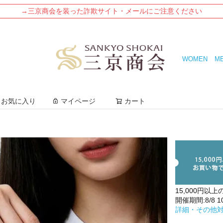
→三京商会を装った詐欺サイト・メールにご注意ください
WOMEN
M
検索
お気に入り
マイページ
カート
15,000円以上
開催期間:8/8 10:
詳細・その他