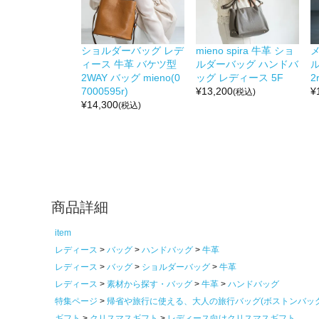
ショルダーバッグ レデ
mieno spira 牛革 ショ
メ
ィース 牛革 バケツ型
ルダーバッグ ハンドバ
ル
2WAY バッグ mieno(0
ッグ レディース 5F
2r
7000595r)
¥
13,200
¥
(税込)
¥
14,300
(税込)
商品詳細
item
レディース
バッグ
ハンドバッグ
牛革
レディース
バッグ
ショルダーバッグ
牛革
レディース
素材から探す・バッグ
牛革
ハンドバッグ
特集ページ
帰省や旅行に使える、大人の旅行バッグ(ボストンバッ
ギフト
クリスマスギフト
レディース向けクリスマスギフト