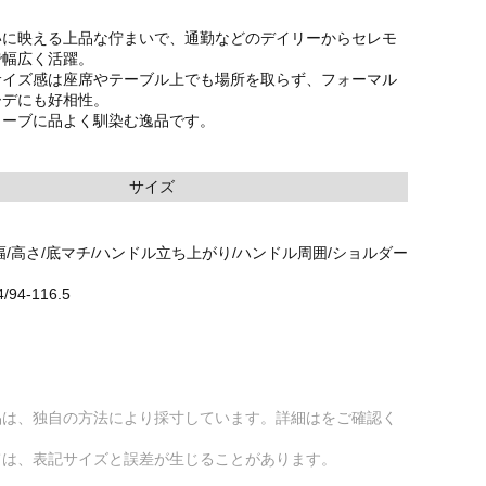
いに映える上品な佇まいで、通勤などのデイリーからセレモ
で幅広く活躍。
サイズ感は座席やテーブル上でも場所を取らず、フォーマル
ーデにも好相性。
ローブに品よく馴染む逸品です。
サイズ
幅/高さ/底マチ/ハンドル立ち上がり/ハンドル周囲/ショルダー
4/94-116.5
品は、独自の方法により採寸しています。詳細はをご確認く
ては、表記サイズと誤差が生じることがあります。