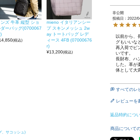
非公開
投稿日
2022/0
ンズ 牛革 縦型 ショ
mieno イタリアンシー
ダーバッグ(0700067
プ スキンメッシュ 2w
)
ay トートバッグ レデ
以前から、
14,850
ィース 4FB (07000676
(税込)
グもいいな
r)
再入荷でピ
¥
13,200
(税込)
いです。

長財布、ハ
した。革が
体として大
すべてのレ
レビューを
返品特約につ
商品について
グ、サコッシュ)