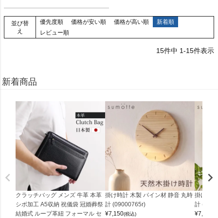
優先度順
価格が安い順
価格が高い順
新着順
並び替
え
レビュー順
15
件中
1
-
15
件表示
新着商品
クラッチバッグ メンズ 牛革 本革
掛け時計 木製 パイン材 静音 丸時
掛け時計
シボ加工 A5収納 祝儀袋 冠婚葬祭
計 (09000765r)
計 (0900
結婚式 ループ革紐 フォーマル セ
¥
7,150
¥
7,150
(税込)
(