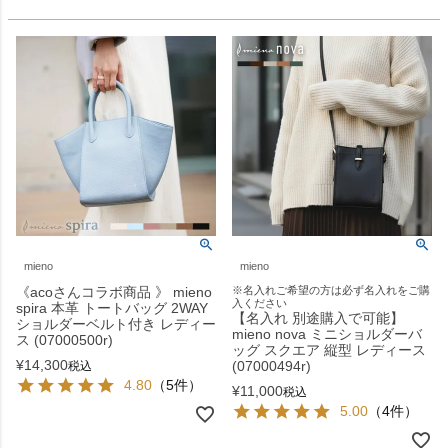
mieno
mieno
《acoさんコラボ商品 》 mieno
※名入れご希望の方は必ず名入れをご購
入ください
spira 本革 トートバッグ 2WAY
【名入れ 別途購入で可能】
ショルダーベルト付き レディー
mieno nova ミニショルダーバ
ス (07000500r)
ッグ スクエア 縦型 レディース
¥
14,300
(07000494r)
税込
4.80
（5件）
¥
11,000
税込
5.00
（4件）