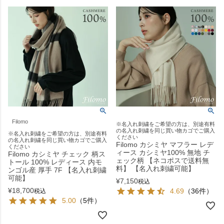
Filomo
※名入れ刺繍をご希望の方は、別途有料
の名入れ刺繍を同じ買い物カゴでご購入
※名入れ刺繍をご希望の方は、別途有料
ください
の名入れ刺繍を同じ買い物カゴでご購入
Filomo カシミヤ マフラー レデ
ください
ィース カシミヤ100% 無地 チ
Filomo カシミヤ チェック 柄ス
ェック柄 【ネコポスで送料無
トール 100% レディース 内モ
料】 【名入れ刺繍可能】
ンゴル産 厚手 7F 【名入れ刺繍
可能】
¥
7,150
税込
¥
18,700
4.69
（36件）
税込
5.00
（5件）