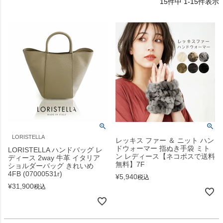
15
件中
1
-
15
件表示
LORISTELLA
レッキス ファー ＆ ニット ハン
ドウォーマー 指ぬき手袋 ミト
LORISTELLA ハンドバッグ レ
ン レディース【ネコポスで送料
ディース 2way 牛革 イタリア
無料】7F
ショルダーバッグ きれいめ
4FB (07000531r)
¥
5,940
税込
¥
31,900
税込