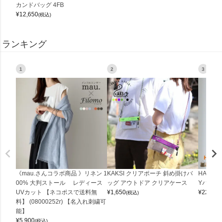
カンドバッグ 4FB
¥
12,650
(税込)
ランキング
1
2
3
《mau.さんコラボ商品 》リネン 1
KAKSI クリアポーチ 斜め掛けバ
HALEI
00% 大判ストール レディース
ッグ アウトドア クリアケース
Yバッグ 
UVカット 【ネコポスで送料無
¥
1,650
¥
22,000
(税込)
料】 (08000252r) 【名入れ刺繍可
能】
¥
5,900
(税込)