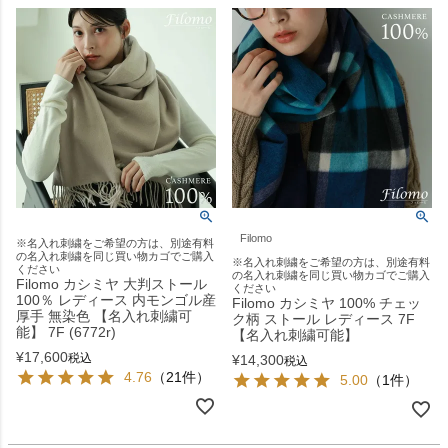
Filomo
※名入れ刺繍をご希望の方は、別途有料
の名入れ刺繍を同じ買い物カゴでご購入
※名入れ刺繍をご希望の方は、別途有料
ください
の名入れ刺繍を同じ買い物カゴでご購入
Filomo カシミヤ 大判ストール
ください
100％ レディース 内モンゴル産
Filomo カシミヤ 100% チェッ
厚手 無染色 【名入れ刺繍可
ク柄 ストール レディース 7F
能】 7F (6772r)
【名入れ刺繍可能】
¥
17,600
税込
¥
14,300
税込
4.76
（21件）
5.00
（1件）