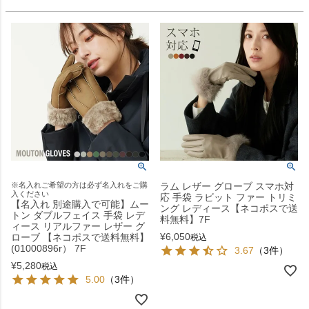
※名入れご希望の方は必ず名入れをご購
ラム レザー グローブ スマホ対
入ください
応 手袋 ラビット ファー トリミ
【名入れ 別途購入で可能】ムー
ング レディース【ネコポスで送
トン ダブルフェイス 手袋 レデ
料無料】7F
ィース リアルファー レザー グ
¥
6,050
ローブ 【ネコポスで送料無料】
税込
(01000896r） 7F
3.67
（3件）
¥
5,280
税込
5.00
（3件）