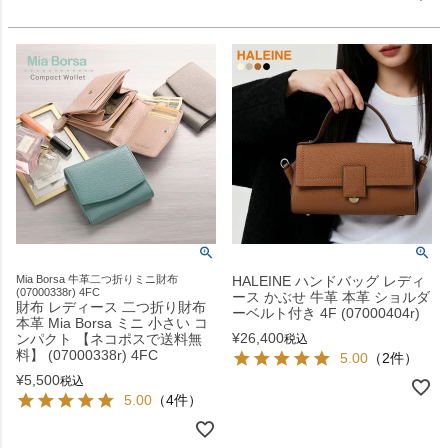
Mia Borsa 牛革二つ折りミニ財布
HALEINE ハンドバッグ レディ
(07000338r) 4FC
ース かぶせ 牛革 本革 ショルダ
財布 レディース 二つ折り財布
ーベルト付き 4F (07000404r)
本革 Mia Borsa ミニ 小さい コ
¥
26,400
ンパクト 【ネコポスで送料無
税込
料】 (07000338r) 4FC
5.00
（2件）
¥
5,500
税込
5.00
（4件）