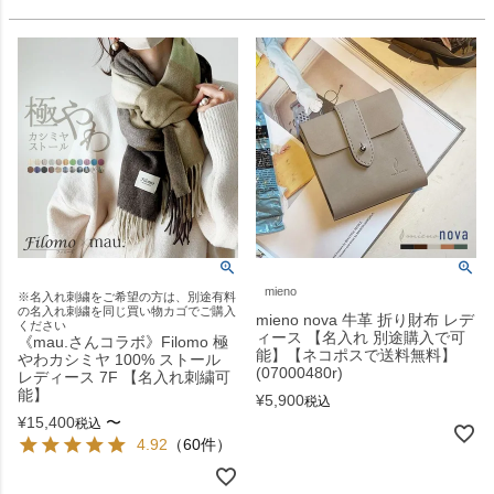
mieno
※名入れ刺繍をご希望の方は、別途有料
の名入れ刺繍を同じ買い物カゴでご購入
mieno nova 牛革 折り財布 レデ
ください
ィース 【名入れ 別途購入で可
《mau.さんコラボ》Filomo 極
能】【ネコポスで送料無料】
やわカシミヤ 100% ストール
(07000480r)
レディース 7F 【名入れ刺繍可
能】
¥
5,900
税込
¥
15,400
〜
税込
4.92
（60件）