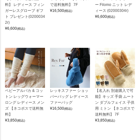
料】 レディース フィン
で送料無料】 7F
ー Filomo ニット レデ
ガーレスグローブ ギフ
¥
16,500
ィース (02000304r)
(税込)
ト プレゼント(0200034
¥
6,600
(税込)
2r)
¥
6,600
(税込)
ベビーアルパカ & コッ
レッキスファー ショッ
【名入れ 別途購入で可
トン レッグウォーマー
パーバッグ レディース
能】キッズ 手袋 ムート
ロング レディース メン
ファーバッグ
ン ダブルフェイス 子供
ズ 【ネコポスで送料無
¥
16,500
用 ミトン 【ネコポスで
(税込)
料】
送料無料】 7F
¥
3,850
¥
3,850
(税込)
(税込)