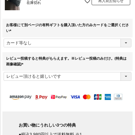
再入荷お知らせ
在庫切れ
お客様にて別ページの有料ギフトを購入頂いた方のみカードをご選択くださ
い
(
必
須
)
レビュー投稿すると特典がもらえます。※レビュー投稿のみだけ。(特典は
画像確認)
(
必
須
)
お買い物にうれしい3つの特典
●税込3,980円以上で送料無料 ※1