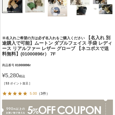
【名入れ 別
※名入れご希望の方は必ず名入れをご購入ください
途購入で可能】ムートン ダブルフェイス 手袋 レディ
ース リアルファー レザー グローブ 【ネコポスで送
料無料】(01000896r） 7F
商品番号
01000896r
¥
5,280
税込
[
53
ポイント進呈 ]
5.00
（3件）