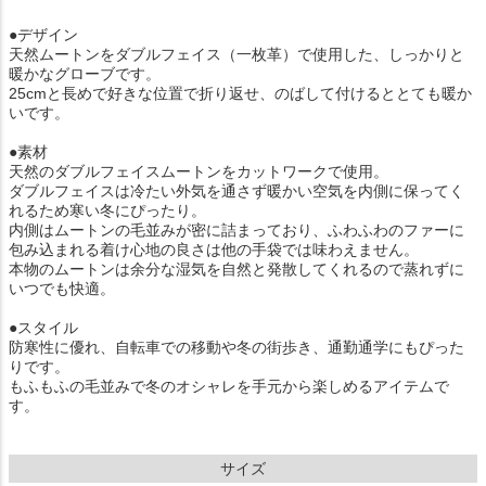
●デザイン
天然ムートンをダブルフェイス（一枚革）で使用した、しっかりと
暖かなグローブです。
25cmと長めで好きな位置で折り返せ、のばして付けるととても暖か
いです。
●素材
天然のダブルフェイスムートンをカットワークで使用。
ダブルフェイスは冷たい外気を通さず暖かい空気を内側に保ってく
れるため寒い冬にぴったり。
内側はムートンの毛並みが密に詰まっており、ふわふわのファーに
包み込まれる着け心地の良さは他の手袋では味わえません。
本物のムートンは余分な湿気を自然と発散してくれるので蒸れずに
いつでも快適。
●スタイル
防寒性に優れ、自転車での移動や冬の街歩き、通勤通学にもぴった
りです。
もふもふの毛並みで冬のオシャレを手元から楽しめるアイテムで
す。
サイズ