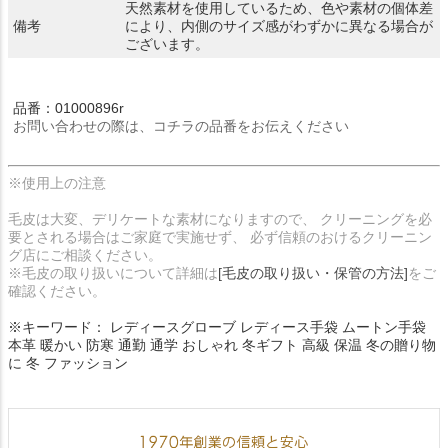
天然素材を使用しているため、色や素材の個体差
備考
により、内側のサイズ感がわずかに異なる場合が
ございます。
品番：01000896r
お問い合わせの際は、コチラの品番をお伝えください
※使用上の注意
毛皮は大変、デリケートな素材になりますので、 クリーニングを必
要とされる場合はご家庭で実施せず、 必ず信頼のおけるクリーニン
グ店にご相談ください。
※毛皮の取り扱いについて詳細は
[毛皮の取り扱い・保管の方法]
をご
確認ください。
※キーワード： レディースグローブ レディース手袋 ムートン手袋
本革 暖かい 防寒 通勤 通学 おしゃれ 冬ギフト 高級 保温 冬の贈り物
に 冬 ファッション