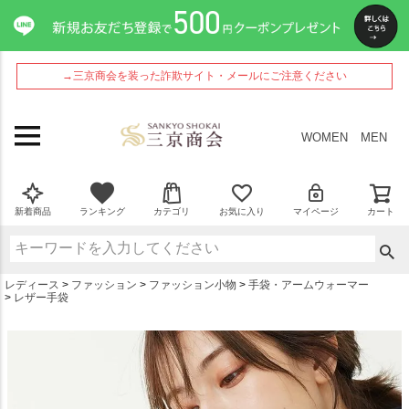
ペー
ジト
ップ
へ
→三京商会を装った詐欺サイト・メールにご注意ください
WOMEN
MEN
新着商品
ランキング
カテゴリ
お気に入り
マイページ
カート
レディース
ファッション
ファッション小物
手袋・アームウォーマー
レザー手袋