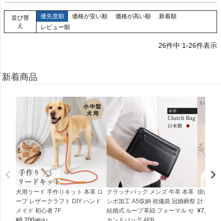
優先度順
価格が安い順
価格が高い順
新着順
並び替
え
レビュー順
26
件中
1
-
26
件表示
新着商品
犬用リード 手作りキット 本革 ロ
クラッチバッグ メンズ 牛革 本革
掛け時計
ープ レザークラフト DIY ハンド
シボ加工 A5収納 祝儀袋 冠婚葬祭
計 (0900
メイド 初心者 7F
結婚式 ループ革紐 フォーマル セ
¥
7,150
(
¥
6,200
カンドバッグ 4FB
(税込)