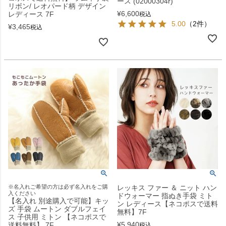
ース (02000304r)
リボン/ レオパード柄 デザイン
¥
6,600
レディース 7F
税込
5.00
（2件）
¥
3,465
税込
※名入れご希望の方は必ず名入れをご購
レッキス ファー ＆ ニット ハン
入ください
ドウォーマー 指ぬき手袋 ミト
【名入れ 別途購入で可能】キッ
ン レディース【ネコポスで送料
ズ 手袋 ムートン ダブルフェイ
無料】7F
ス 子供用 ミトン 【ネコポスで
¥
5,940
送料無料】 7F
税込