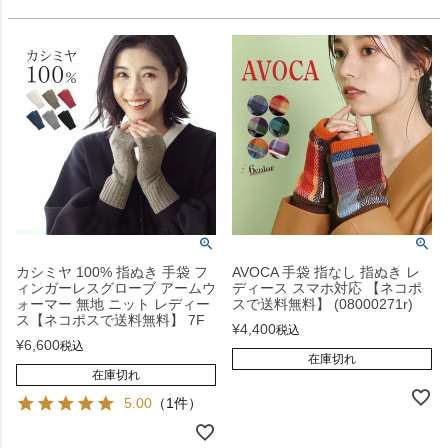
カシミヤ 100% 指ぬき 手袋 フ
AVOCA 手袋 指なし 指ぬき レ
ィンガーレスグローブ アームウ
ディース スマホ対応 【ネコポ
ォーマー 無地 ニット レディー
スで送料無料】 (08000271r)
ス【ネコポスで送料無料】 7F
¥
4,400
税込
¥
6,600
税込
在庫切れ
在庫切れ
5.00
（1件）