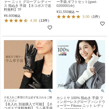
ァー ニット グローブ レディー
ー手袋,ギフトセット(gset-
ス 指ぬき 手袋 【ネコポスで送
02000014r)
料無料】7F
¥
11,550
〜
税込
¥
6,600
税込
5.00
（1件）
4.38
（13件）
※名入れご希望の方は必ず名入れをご購
カシミヤ 100% 指ぬき 手袋 フ
入ください
ィンガーレスグローブ ハンドウ
【名入れ 別途購入で可能】【ネ
ォーマー Filomo ニット レディ
コポスで送料無料】 ラム革手袋