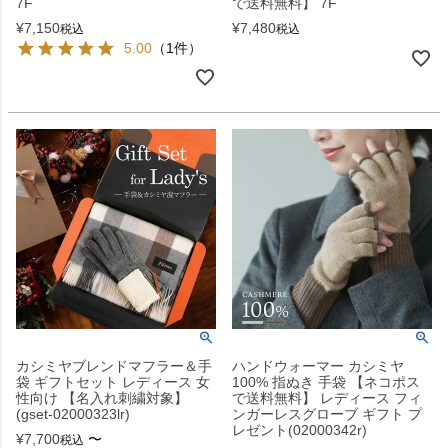
7F
で送料無料】 7F
¥
7,150
¥
7,480
税込
税込
5.00
（1件）
カシミヤブレンドマフラー＆手
ハンドウォーマー カシミヤ
袋 ギフトセット レディース 女
100% 指ぬき 手袋 【ネコポス
性向け 【名入れ刺繍対象】
で送料無料】 レディース フィ
(gset-02000323lr)
ンガーレスグローブ ギフト プ
レゼント(02000342r)
¥
7,700
〜
税込