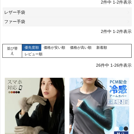
2
件中
1
-
2
件表示
レザー手袋
ファー手袋
2
件中
1
-
2
件表示
優先度順
価格が安い順
価格が高い順
新着順
並び替
え
レビュー順
26
件中
1
-
26
件表示