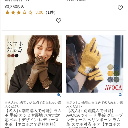
¥
3,850
税込
3.00
（1件）
※名入れご希望の方は必ず名入れをご購
※名入れご希望の方は必ず名入れをご購
入ください
入ください
【名入れ 別途購入で可能】ラム
【名入れ 別途購入で可能】
革 手袋 カシミヤ裏地 スマホ対
AVOCA ツイード 手袋 グローブ
応 ベルトデザイン レディース
レディース ヘリンボーン ラム
本革 【ネコポスで送料無料】
革 スマホ対応 ボア【ネコポス