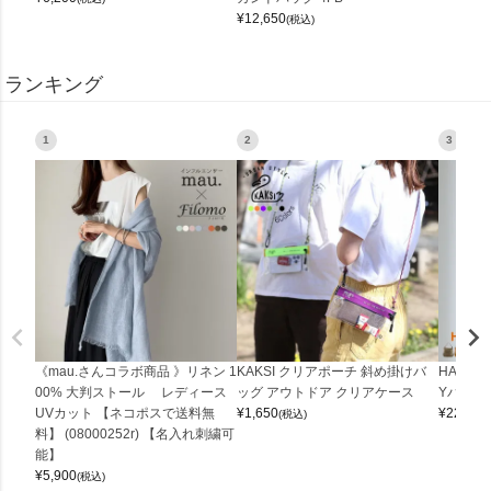
¥
12,650
(税込)
ランキング
1
2
3
《mau.さんコラボ商品 》リネン 1
KAKSI クリアポーチ 斜め掛けバ
HALEI
00% 大判ストール レディース
ッグ アウトドア クリアケース
Yバッグ 
UVカット 【ネコポスで送料無
¥
1,650
¥
22,000
(税込)
料】 (08000252r) 【名入れ刺繍可
能】
¥
5,900
(税込)