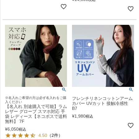
※名入れご希望の方は必ず名入れをご購
フレンチリネンコットンアーム
入ください
カバー UVカット 接触冷感性
【名入れ 別途購入で可能】ラム
B7
レザー グローブ スマホ対応 手
¥
1,980
袋 レディース【ネコポスで送料
税込
無料】 7F
¥
6,050
税込
4.50
（2件）