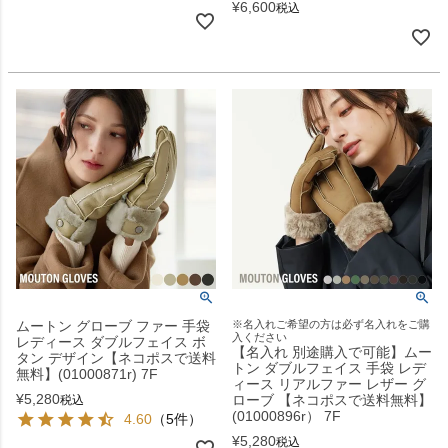
¥
6,600
税込
ムートン グローブ ファー 手袋
※名入れご希望の方は必ず名入れをご購
入ください
レディース ダブルフェイス ボ
【名入れ 別途購入で可能】ムー
タン デザイン【ネコポスで送料
トン ダブルフェイス 手袋 レデ
無料】(01000871r) 7F
ィース リアルファー レザー グ
¥
5,280
ローブ 【ネコポスで送料無料】
税込
(01000896r） 7F
4.60
（5件）
¥
5,280
税込