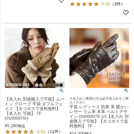
5.00
（3件）
【名入れ 別途購入で可能】ムー
※名入れご希望の方は必ず名入れをご購
入ください
トン グローブ 手袋 ダブルフェ
手袋 レディース 防寒 革 暖かい
イス 【ネコポスで送料無料】
レザー ラム革 本革 ベルトデザ
【名入れ 可能】 7F
イン (04000078-1r)【名入れ 別
(01000870r)
途購入で可能】【ネコポスで送
¥
5,280
料無料】 7F
税込
4.55
（11件）
¥
14,300
税込