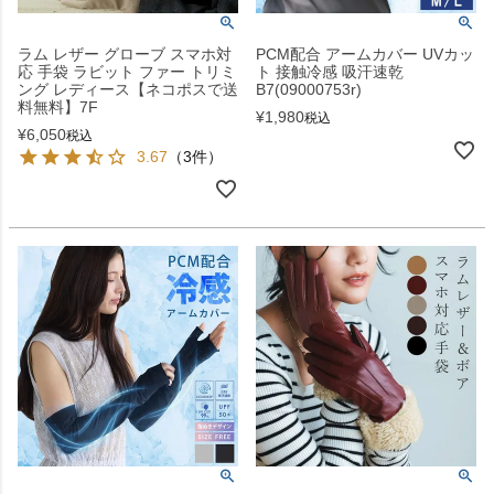
ラム レザー グローブ スマホ対
PCM配合 アームカバー UVカッ
応 手袋 ラビット ファー トリミ
ト 接触冷感 吸汗速乾
ング レディース【ネコポスで送
B7(09000753r)
料無料】7F
¥
1,980
税込
¥
6,050
税込
3.67
（3件）