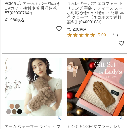
PCM配合 アームカバー 指ぬき
ラムレザー ボア エコファー ト
UVカット 接触冷感 吸汗速乾
リミング 手袋 レディース スマ
B7(09000764r)
ホ対応 かわいい 暖かい 防寒 本
革 グローブ 【ネコポスで送料
¥
1,980
税込
無料】(04000103r)
¥
5,280
税込
5.00
（1件）
アーム ウォーマー ラビット フ
カシミヤ100%マフラーとレザ