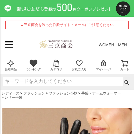
ペー
ジト
ップ
へ
→三京商会を装った詐欺サイト・メールにご注意ください
WOMEN
MEN
新着商品
ランキング
カテゴリ
お気に入り
マイページ
カート
レディース
ファッション
ファッション小物
手袋・アームウォーマー
レザー手袋