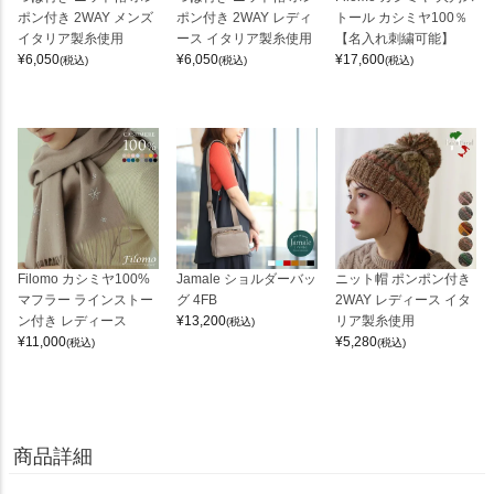
ポン付き 2WAY メンズ
ポン付き 2WAY レディ
トール カシミヤ100％
イタリア製糸使用
ース イタリア製糸使用
【名入れ刺繍可能】
¥
6,050
¥
6,050
¥
17,600
(税込)
(税込)
(税込)
Filomo カシミヤ100%
Jamale ショルダーバッ
ニット帽 ポンポン付き
マフラー ラインストー
グ 4FB
2WAY レディース イタ
ン付き レディース
¥
13,200
リア製糸使用
(税込)
¥
11,000
¥
5,280
(税込)
(税込)
商品詳細