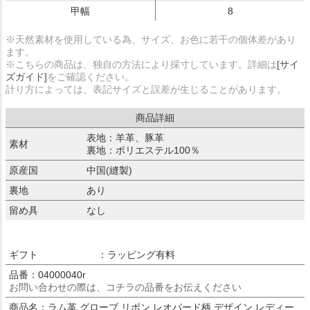
甲幅
8
※天然素材を使用している為、サイズ、お色に若干の個体差があり
ます。
※こちらの商品は、独自の方法により採寸しています。詳細は
[サイ
ズガイド]
をご確認ください。
計り方によっては、表記サイズと誤差が生じることがあります。
商品詳細
表地：羊革、豚革
素材
裏地：ポリエステル100％
原産国
中国(縫製)
裏地
あり
留め具
なし
ギフト
：ラッピング有料
品番：04000040r
お問い合わせの際は、コチラの品番をお伝えください
商品名：ラム革 グローブ リボン レオパード柄 デザイン レディー