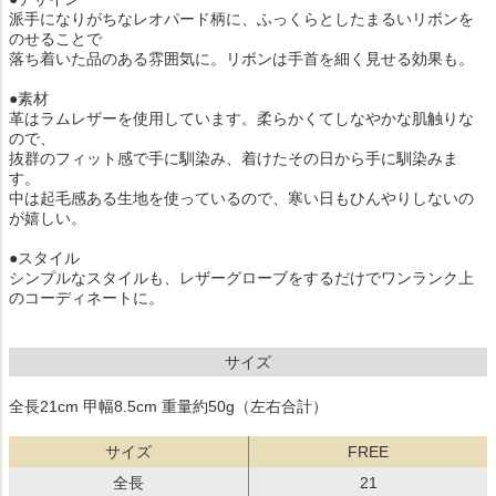
派手になりがちなレオパード柄に、ふっくらとしたまるいリボンを
のせることで
落ち着いた品のある雰囲気に。リボンは手首を細く見せる効果も。
●素材
革はラムレザーを使用しています。柔らかくてしなやかな肌触りな
ので、
抜群のフィット感で手に馴染み、着けたその日から手に馴染みま
す。
中は起毛感ある生地を使っているので、寒い日もひんやりしないの
が嬉しい。
●スタイル
シンプルなスタイルも、レザーグローブをするだけでワンランク上
のコーディネートに。
サイズ
全長21cm 甲幅8.5cm 重量約50g（左右合計）
サイズ
FREE
全長
21