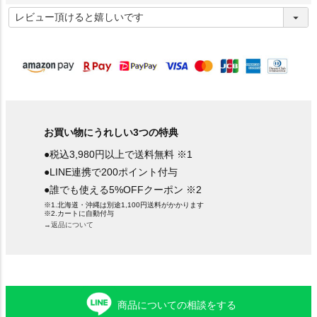
(
必
須
)
お買い物にうれしい3つの特典
●税込3,980円以上で送料無料 ※1
●LINE連携で200ポイント付与
●誰でも使える5%OFFクーポン ※2
※1.北海道・沖縄は別途1,100円送料がかかります
※2.カートに自動付与
→返品について
商品についての相談をする