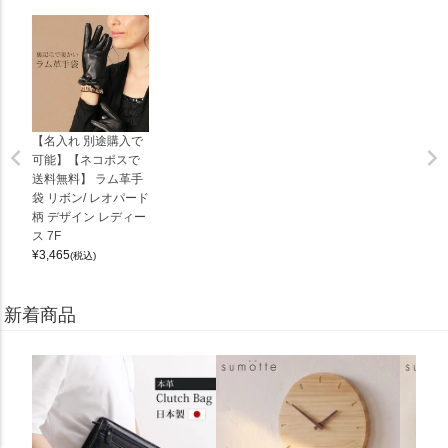
【名入れ 別途購入で
可能】【ネコポスで
送料無料】 ラム革手
袋 リボン/ レオパード
柄 デザイン レディー
ス 7F
¥
3,465
(税込)
新着商品