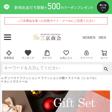
ペー
ジト
ップ
へ
→三京商会を装った詐欺サイト・メールにご注意ください
WOMEN
MEN
新着商品
ランキング
カテゴリ
お気に入り
マイページ
カート
レディース
ファッション
ファッション小物
ストール（ショール）
カシミヤストール