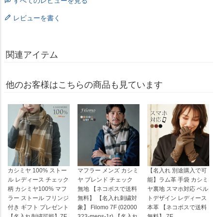
すべてのレビューを見る
レビューを書く
関連アイテム
他のお客様はこちらの商品も見ています
カシミヤ 100% ストー
マフラー メンズ カシミ
【名入れ 別途購入で可
ル レディース チェック
ヤ ブレンド チェック
能】ラム革 手袋 カシミ
柄 カシミヤ100% マフ
無地 【ネコポスで送料
ヤ裏地 スマホ対応 ベル
ラー ストール フリンジ
無料】 【名入れ刺繍対
トデザイン レディース
付き ギフト プレゼント
象】 Filomo 7F (02000
本革 【ネコポスで送料
【名入れ刺繍可能】7F
323-mens-1r) 【名入れ
無料】 7F