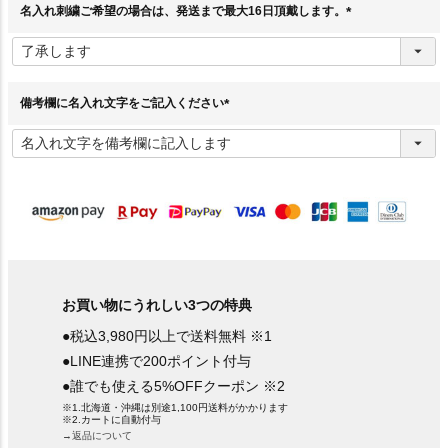
名入れ刺繍ご希望の場合は、発送まで最大16日頂戴します。
(
必
須
)
備考欄に名入れ文字をご記入ください
(
必
須
)
お買い物にうれしい3つの特典
●税込3,980円以上で送料無料 ※1
●LINE連携で200ポイント付与
●誰でも使える5%OFFクーポン ※2
※1.北海道・沖縄は別途1,100円送料がかかります
※2.カートに自動付与
→返品について