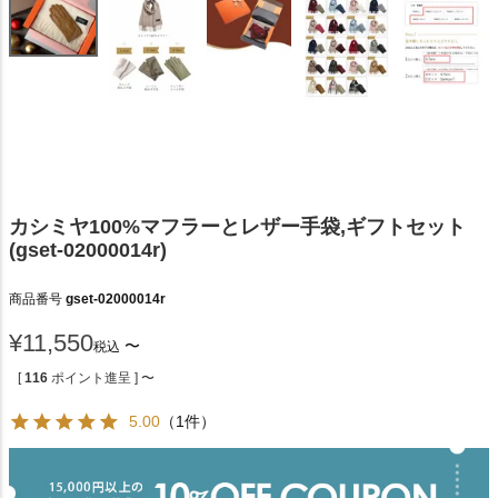
カシミヤ100%マフラーとレザー手袋,ギフトセット
(gset-02000014r)
商品番号
gset-02000014r
¥
11,550
〜
税込
[
116
ポイント進呈 ]
〜
5.00
（1件）