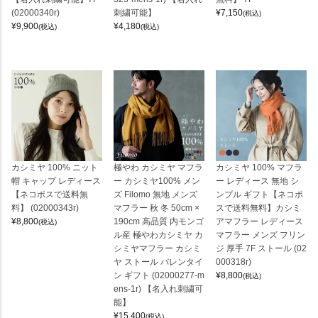
(02000340r)
刺繍可能】
¥
7,150
(税込)
¥
9,900
¥
4,180
(税込)
(税込)
カシミヤ 100% ニット
極やわ カシミヤ マフラ
カシミヤ 100% マフラ
帽 キャップ レディース
ー カシミヤ100% メン
ー レディース 無地 シ
【ネコポスで送料無
ズ Filomo 無地 メンズ
ンプル ギフト【ネコポ
料】 (02000343r)
マフラー 秋 冬 50cm ×
スで送料無料】カシミ
¥
8,800
190cm 高品質 内モンゴ
アマフラー レディース
(税込)
ル産 極やわカシミヤ カ
マフラー メンズ フリン
シミヤマフラー カシミ
ジ 厚手 7F ストール (02
ヤ ストール バレンタイ
000318r)
ン ギフト (02000277-m
¥
8,800
(税込)
ens-1r) 【名入れ刺繍可
能】
¥
15,400
(税込)