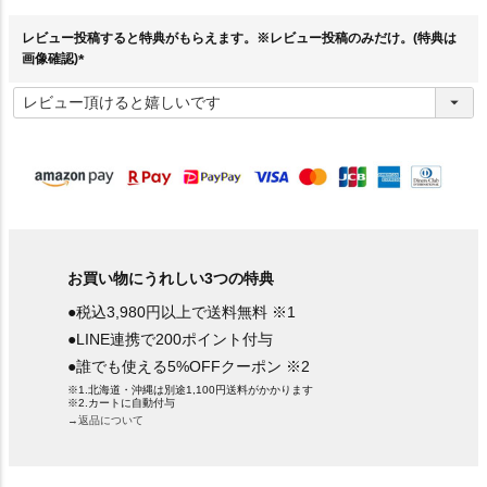
須
)
レビュー投稿すると特典がもらえます。※レビュー投稿のみだけ。(特典は
画像確認)
(
必
須
)
お買い物にうれしい3つの特典
●税込3,980円以上で送料無料 ※1
●LINE連携で200ポイント付与
●誰でも使える5%OFFクーポン ※2
※1.北海道・沖縄は別途1,100円送料がかかります
※2.カートに自動付与
→返品について