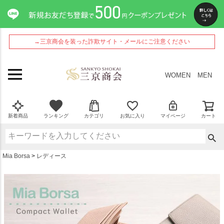
ペー
ジト
ップ
へ
→三京商会を装った詐欺サイト・メールにご注意ください
WOMEN
MEN
新着商品
ランキング
カテゴリ
お気に入り
マイページ
カート
Mia Borsa
レディース