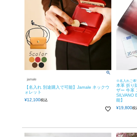
jamale
※名入れご希
本革 折り
【名入れ 別途購入で可能】Jamale ネックウ
ザー 牛革
ォレット
SILVAN
¥
12,100
能】
税込
¥
19,800
税