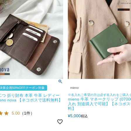
決算企画50%OFFクーポン対象
mieno
二つ 折り財布 本革 牛革 レディー
※名入れご希望の方は必ず名入れをご購入
mieno 牛革 マネークリップ (0700
ieno nova 【ネコポスで送料無料】
入れ 別途購入で可能】【ネコポス
料】
5.00
（1件）
¥
5,000
税込