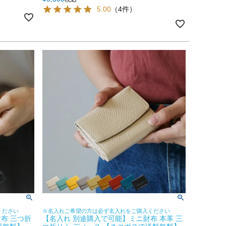
5.00
（4件）
ください
※名入れご希望の方は必ず名入れをご購入ください
布 三つ折
【名入れ 別途購入で可能】ミニ財布 本革 三