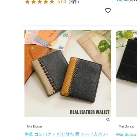
5.00
（3件）
Mia Borsa
Mia Borsa
牛革 コンパクト 折り財布 両 カード入れ バ
Mia Bo