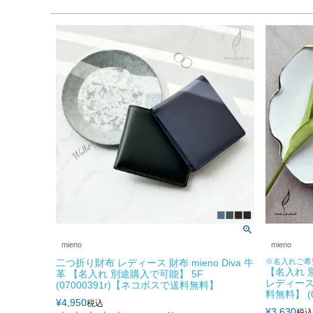
mieno
mieno
二つ折り財布 レディース 財布 mieno Diva 牛
※名入れご希
【名入れ 
革 【名入れ 別途購入で可能】 5F
レディース
(07000391r)【ネコポスで送料無料】
料無料】 (07
¥
4,950
税込
¥
3,630
税込