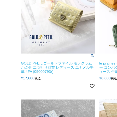
GOLD PFEIL ゴールドファイル モノグラム
le prai
かぶせ 二つ折り財布 レディース エナメル牛
ー コンパ
革 4FA (09000793r)
ィース 牛革 4
¥
17,600
¥
8,800
税込
税込