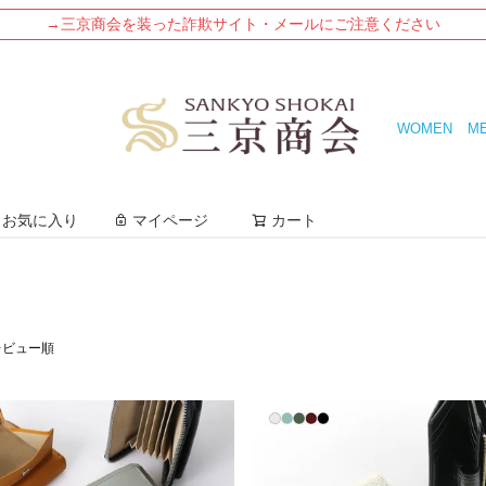
→三京商会を装った詐欺サイト・メールにご注意ください
WOMEN
M
検索
お気に入り
マイページ
カート
レビュー順