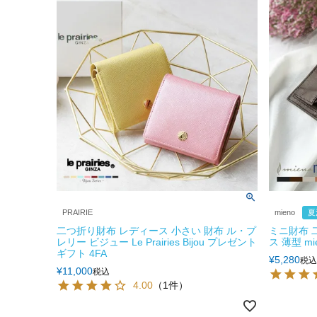
PRAIRIE
mieno
夏
二つ折り財布 レディース 小さい 財布 ル・プ
ミニ財布 
レリー ビジュー Le Prairies Bijou プレゼント
ス 薄型 m
ギフト 4FA
¥
5,280
税込
¥
11,000
税込
4.00
（1件）