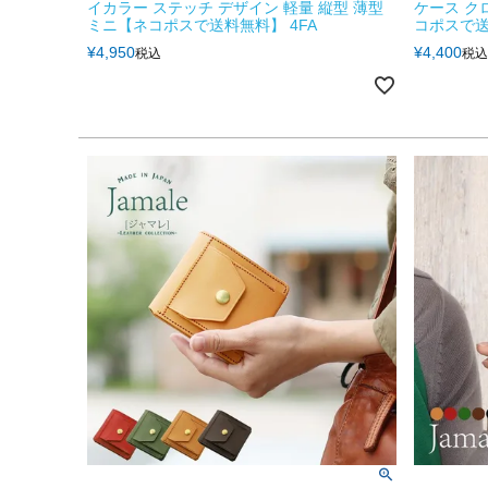
イカラー ステッチ デザイン 軽量 縦型 薄型
ケース ク
ミニ【ネコポスで送料無料】 4FA
コポスで送
¥
4,950
¥
4,400
税込
税込