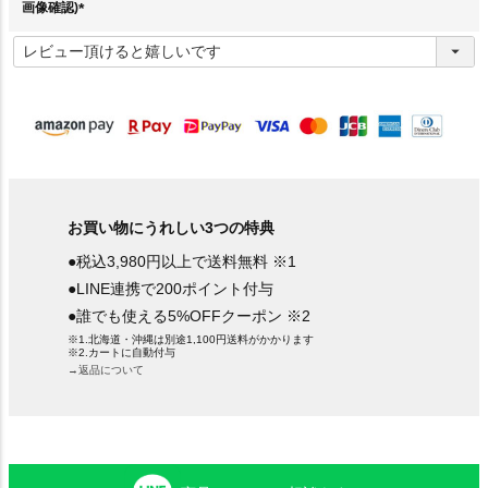
画像確認)
(
必
須
)
お買い物にうれしい3つの特典
●税込3,980円以上で送料無料 ※1
●LINE連携で200ポイント付与
●誰でも使える5%OFFクーポン ※2
※1.北海道・沖縄は別途1,100円送料がかかります
※2.カートに自動付与
→返品について