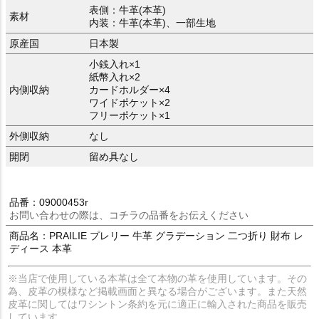
表側：牛革(本革)
素材
内装：牛革(本革)、一部生地
原産国
日本製
小銭入れ×1
紙幣入れ×2
内側収納
カードホルダー×4
ワイドポケット×2
フリーポケット×1
外側収納
なし
開閉
留め具なし
品番：09000453r
お問い合わせの際は、コチラの品番をお伝えください
商品名：PRAILIE プレリー 牛革 グラデーション 二つ折り 財布 レ
ディース 本革
※当店で使用している本革は全て本物の革を使用しています。その
為、皮革の模様など掲載画面と異なる場合がございます。また天然
皮革に関してはワシントン条約を元に適正に輸入された商品を販売
しています。