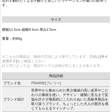
思わず触れたくなる手触りと美しいグラデーションが魅力の財布で
す。
サイズ
横幅11.5cm 縦幅9.5cm 厚み2.5cm
重量：約80g
※こちらの商品は、独自の方法により採寸しています。詳細は
[サイ
ズガイド]
をご確認ください。
計り方によっては、表記サイズと誤差が生じることがあります。
商品詳細
ブランド名
PRAIRIE[プレリー]
世界中から集められた希少価値の高い皮革やこだ
わりの素材を使い、デザイン・縫製に至るまで妥
ブランド紹介
協を許さず徹底的にこだわりぬいた高級革製品を
取り扱うブランド。ちょっとした大人の贅沢を感
じてもらえるラインナップ。