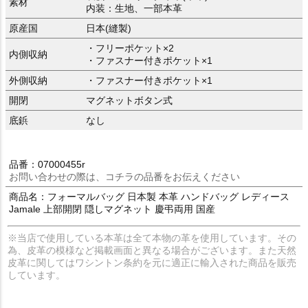
素材
内装：生地、一部本革
原産国
日本(縫製)
・フリーポケット×2
内側収納
・ファスナー付きポケット×1
外側収納
・ファスナー付きポケット×1
開閉
マグネットボタン式
底鋲
なし
品番：07000455r
お問い合わせの際は、コチラの品番をお伝えください
商品名：フォーマルバッグ 日本製 本革 ハンドバッグ レディース
Jamale 上部開閉 隠しマグネット 慶弔両用 国産
※当店で使用している本革は全て本物の革を使用しています。その
為、皮革の模様など掲載画面と異なる場合がございます。また天然
皮革に関してはワシントン条約を元に適正に輸入された商品を販売
しています。