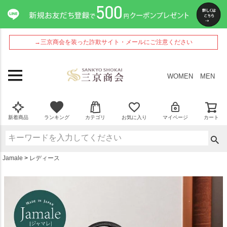
ペー
ジト
ップ
へ
→三京商会を装った詐欺サイト・メールにご注意ください
WOMEN
MEN
新着商品
ランキング
カテゴリ
お気に入り
マイページ
カート
Jamale
レディース