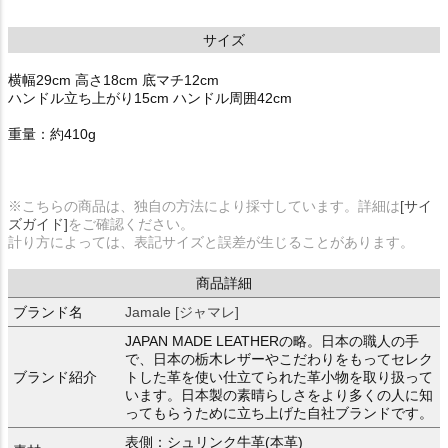
サイズ
横幅29cm 高さ18cm 底マチ12cm
ハンドル立ち上がり15cm ハンドル周囲42cm
重量：約410g
※こちらの商品は、独自の方法により採寸しています。詳細は
[サイ
ズガイド]
をご確認ください。
計り方によっては、表記サイズと誤差が生じることがあります。
商品詳細
ブランド名
Jamale [ジャマレ]
JAPAN MADE LEATHERの略。日本の職人の手
で、日本の栃木レザーやこだわりをもってセレク
ブランド紹介
トした革を使い仕立てられた革小物を取り扱って
います。日本製の素晴らしさをより多くの人に知
ってもらうために立ち上げた自社ブランドです。
表側：シュリンク牛革(本革)