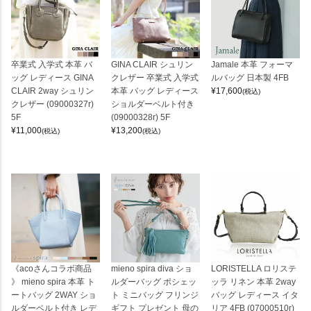
卒業式 入学式 本革 バ
GINA CLAIR シュリン
Jamale 本革 フォーマ
ッグ レディース GINA
クレザー 卒業式 入学式
ルバッグ 日本製 4FB
CLAIR 2way シュリン
本革 バッグ レディース
¥
17,600
(税込)
クレザー (09000327r)
ショルダーベルト付き
5F
(09000328r) 5F
¥
11,000
¥
13,200
(税込)
(税込)
《acoさんコラボ商品
mieno spira diva ショ
LORISTELLA ロリステ
》 mieno spira 本革 ト
ルダーバッグ ポシェッ
ッラ リネン 本革 2way
ートバッグ 2WAY ショ
ト ミニバッグ フリンジ
バッグ レディース イタ
ルダーベルト付き レデ
ギフト プレゼント 母の
リア 4FB (07000510r)