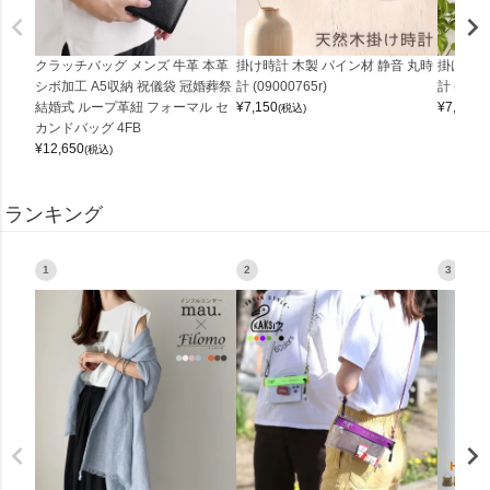
クラッチバッグ メンズ 牛革 本革
掛け時計 木製 パイン材 静音 丸時
掛け時計
シボ加工 A5収納 祝儀袋 冠婚葬祭
計 (09000765r)
計 (0900
結婚式 ループ革紐 フォーマル セ
¥
7,150
¥
7,150
(税込)
(
カンドバッグ 4FB
¥
12,650
(税込)
ランキング
1
2
3