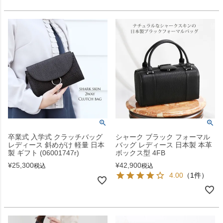
卒業式 入学式 クラッチバッグ
シャーク ブラック フォーマル
レディース 斜めがけ 軽量 日本
バッグ レディース 日本製 本革
製 ギフト (06001747r)
ボックス型 4FB
¥
25,300
¥
42,900
税込
税込
4.00
（1件）