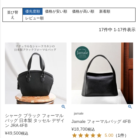
優先度順
価格が安い順
価格が高い順
新着順
並び替
え
レビュー順
17
件中
1
-
17
件表示
jamale
シャーク ブラック フォーマル
バッグ 日本製 タッセル デザイ
Jamale フォーマルバッグ 4FB
ン JRA 4FB
¥
18,700
税込
¥
49,500
税込
5.00
（1件）