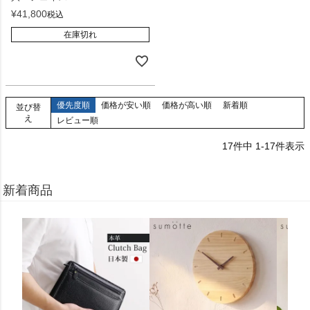
¥
41,800
税込
在庫切れ
優先度順
価格が安い順
価格が高い順
新着順
並び替
え
レビュー順
17
件中
1
-
17
件表示
新着商品