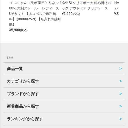
《mau.さんコラボ商品 》リネン 1
KAKSI クリアポーチ 斜め掛けバ
HALEI
00% 大判ストール レディース
ッグ アウトドア クリアケース
Yバッグ 
UVカット 【ネコポスで送料無
¥
1,650
¥
22,000
(税込)
料】 (08000252r) 【名入れ刺繍可
能】
¥
5,900
(税込)
ITEM
商品一覧
カテゴリから探す
ブランドから探す
新着商品から探す
ランキングから探す